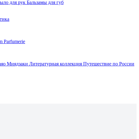
ыло для рук
Бальзамы для губ
тика
m Parfumerie
аяо Миядзаки
Литературная коллекция
Путешествие по России