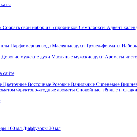
икаты
⭐ Собрать свой набор из 5 пробников
Семплбоксы
Адвент кален
мплы
Парфюмерная вода
Масляные духи
Трэвел-форматы
Наборы
о
Дорогие мужские духи
Масляные мужские духи
Ароматы чист
а сайте
е
Цветочные
Восточные
Розовые
Ванильные
Сиреневые
Вишне
роматом
Фруктово-ягодные ароматы
Спокойные, тёплые и сладк
е
ры 100 мл
Диффузоры 30 мл