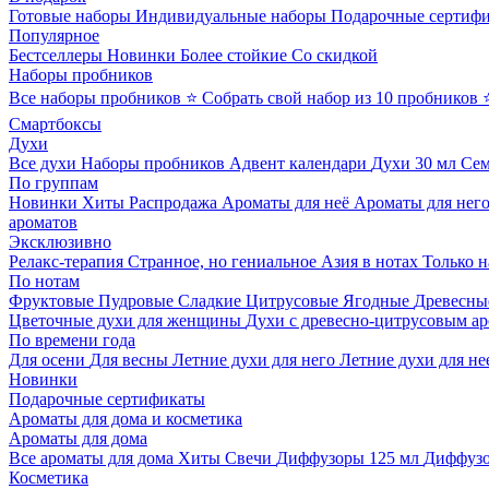
Готовые наборы
Индивидуальные наборы
Подарочные сертиф
Популярное
Бестселлеры
Новинки
Более стойкие
Со скидкой
Наборы пробников
Все наборы пробников
⭐ Собрать свой набор из 10 пробников
Смартбоксы
Духи
Все духи
Наборы пробников
Адвент календари
Духи 30 мл
Се
По группам
Новинки
Хиты
Распродажа
Ароматы для неё
Ароматы для нег
ароматов
Эксклюзивно
Релакс-терапия
Странное, но гениальное
Азия в нотах
Только н
По нотам
Фруктовые
Пудровые
Сладкие
Цитрусовые
Ягодные
Древесны
Цветочные духи для женщины
Духи с древесно-цитрусовым а
По времени года
Для осени
Для весны
Летние духи для него
Летние духи для не
Новинки
Подарочные сертификаты
Ароматы для дома и косметика
Ароматы для дома
Все ароматы для дома
Хиты
Свечи
Диффузоры 125 мл
Диффузо
Косметика