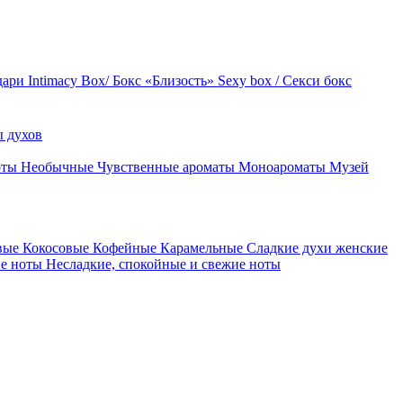
дари
Intimacy Box/ Бокс «Близость»
Sexy box / Секси бокс
 духов
оты
Необычные
Чувственные ароматы
Моноароматы
Музей
вые
Кокосовые
Кофейные
Карамельные
Сладкие духи женские
ие ноты
Несладкие, спокойные и свежие ноты