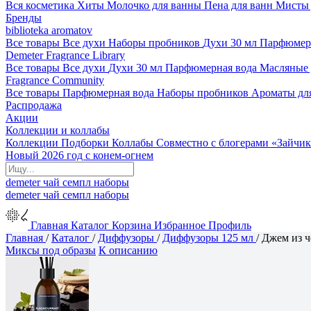
Вся косметика
Хиты
Молочко для ванны
Пена для ванн
Мисты 
Бренды
biblioteka aromatov
Все товары
Все духи
Наборы пробников
Духи 30 мл
Парфюмер
Demeter Fragrance Library
Все товары
Все духи
Духи 30 мл
Парфюмерная вода
Масляные
Fragrance Community
Все товары
Парфюмерная вода
Наборы пробников
Ароматы дл
Распродажа
Акции
Коллекции и коллабы
Коллекции
Подборки
Коллабы
Совместно с блогерами
«Зайчик
Новый 2026 год с конем-огнем
demeter
чай
семпл
наборы
demeter
чай
семпл
наборы
Главная
Каталог
Корзина
Избранное
Профиль
Главная
/
Каталог
/
Диффузоры
/
Диффузоры 125 мл
/
Джем из 
Миксы под образы
К описанию