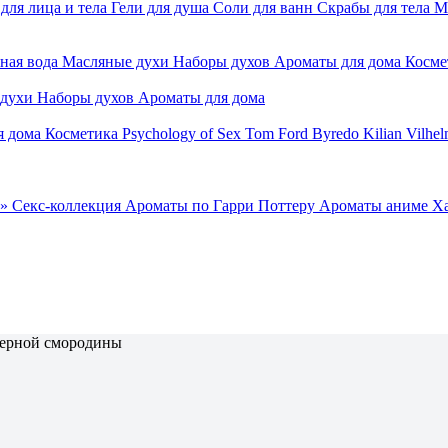
для лица и тела
Гели для душа
Соли для ванн
Скрабы для тела
М
ная вода
Масляные духи
Наборы духов
Ароматы для дома
Косме
 духи
Наборы духов
Ароматы для дома
я дома
Косметика
Psychology of Sex
Tom Ford
Byredo
Kilian
Vilhel
»
Секс-коллекция
Ароматы по Гарри Поттеру
Ароматы аниме Х
черной смородины