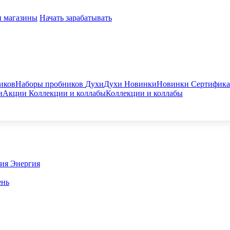
и магазины
Начать зарабатывать
иков
Наборы пробников
Духи
Духи
Новинки
Новинки
Сертифик
и
Акции
Коллекции и коллабы
Коллекции и коллабы
гия
Энергия
ень