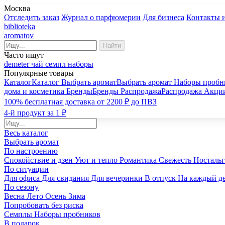
Москва
Отследить заказ
Журнал о парфюмерии
Для бизнеса
Контакты 
biblioteka
aromatov
Найти
Часто ищут
demeter
чай
семпл
наборы
Популярные товары
Каталог
Каталог
Выбрать аромат
Выбрать аромат
Наборы пробн
дома и косметика
Бренды
Бренды
Распродажа
Распродажа
Акци
100% бесплатная доставка от 2200 ₽ до ПВЗ
4-й продукт за 1 ₽
Весь каталог
Выбрать аромат
По настроению
Спокойствие и дзен
Уют и тепло
Романтика
Свежесть
Носталь
По ситуации
Для офиса
Для свидания
Для вечеринки
В отпуск
На каждый д
По сезону
Весна
Лето
Осень
Зима
Попробовать без риска
Семплы
Наборы пробников
В подарок