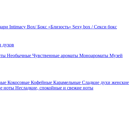
дари
Intimacy Box/ Бокс «Близость»
Sexy box / Секси бокс
 духов
оты
Необычные
Чувственные ароматы
Моноароматы
Музей
вые
Кокосовые
Кофейные
Карамельные
Сладкие духи женские
ие ноты
Несладкие, спокойные и свежие ноты