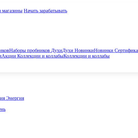
и магазины
Начать зарабатывать
иков
Наборы пробников
Духи
Духи
Новинки
Новинки
Сертифик
и
Акции
Коллекции и коллабы
Коллекции и коллабы
гия
Энергия
ень