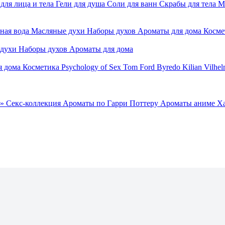
для лица и тела
Гели для душа
Соли для ванн
Скрабы для тела
М
ная вода
Масляные духи
Наборы духов
Ароматы для дома
Косме
 духи
Наборы духов
Ароматы для дома
я дома
Косметика
Psychology of Sex
Tom Ford
Byredo
Kilian
Vilhel
»
Секс-коллекция
Ароматы по Гарри Поттеру
Ароматы аниме Х