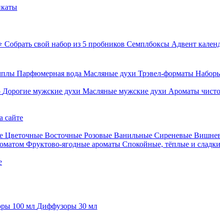
икаты
⭐ Собрать свой набор из 5 пробников
Семплбоксы
Адвент кален
мплы
Парфюмерная вода
Масляные духи
Трэвел-форматы
Наборы
о
Дорогие мужские духи
Масляные мужские духи
Ароматы чист
а сайте
е
Цветочные
Восточные
Розовые
Ванильные
Сиреневые
Вишне
роматом
Фруктово-ягодные ароматы
Спокойные, тёплые и сладк
е
ры 100 мл
Диффузоры 30 мл