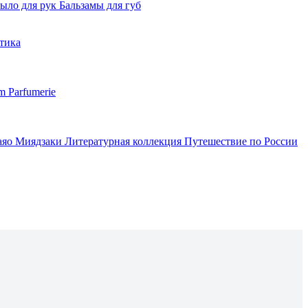
ыло для рук
Бальзамы для губ
тика
m Parfumerie
аяо Миядзаки
Литературная коллекция
Путешествие по России