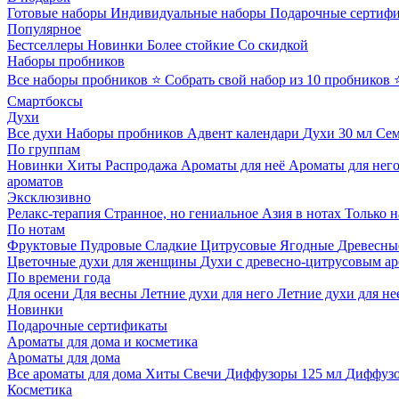
Готовые наборы
Индивидуальные наборы
Подарочные сертиф
Популярное
Бестселлеры
Новинки
Более стойкие
Со скидкой
Наборы пробников
Все наборы пробников
⭐ Собрать свой набор из 10 пробников
Смартбоксы
Духи
Все духи
Наборы пробников
Адвент календари
Духи 30 мл
Се
По группам
Новинки
Хиты
Распродажа
Ароматы для неё
Ароматы для нег
ароматов
Эксклюзивно
Релакс-терапия
Странное, но гениальное
Азия в нотах
Только н
По нотам
Фруктовые
Пудровые
Сладкие
Цитрусовые
Ягодные
Древесны
Цветочные духи для женщины
Духи с древесно-цитрусовым а
По времени года
Для осени
Для весны
Летние духи для него
Летние духи для не
Новинки
Подарочные сертификаты
Ароматы для дома и косметика
Ароматы для дома
Все ароматы для дома
Хиты
Свечи
Диффузоры 125 мл
Диффузо
Косметика