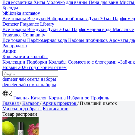
Вся косметика
Хиты
Молочко для ванны
Пена для ванн
Мисты 
Бренды
biblioteka aromatov
Все товары
Все духи
Наборы пробников
Духи 30 мл
Парфюмер
Demeter Fragrance Library
Все товары
Все духи
Духи 30 мл
Парфюмерная вода
Масляные
Fragrance Community
Все товары
Парфюмерная вода
Наборы пробников
Ароматы дл
Распродажа
Акции
Коллекции и коллабы
Коллекции
Подборки
Коллабы
Совместно с блогерами
«Зайчик
Новый 2026 год с конем-огнем
demeter
чай
семпл
наборы
demeter
чай
семпл
наборы
Главная
Каталог
Корзина
Избранное
Профиль
Главная
/
Каталог
/
Архив проектов
/
Пьянящий цветок
Миксы под образы
К описанию
Товар распродан