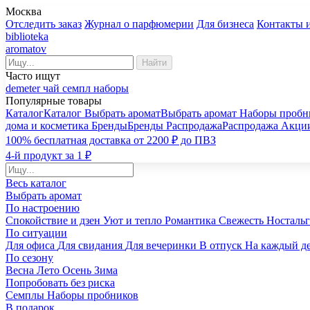
Москва
Отследить заказ
Журнал о парфюмерии
Для бизнеса
Контакты 
biblioteka
aromatov
Найти
Часто ищут
demeter
чай
семпл
наборы
Популярные товары
Каталог
Каталог
Выбрать аромат
Выбрать аромат
Наборы пробн
дома и косметика
Бренды
Бренды
Распродажа
Распродажа
Акци
100% бесплатная доставка от 2200 ₽ до ПВЗ
4-й продукт за 1 ₽
Весь каталог
Выбрать аромат
По настроению
Спокойствие и дзен
Уют и тепло
Романтика
Свежесть
Носталь
По ситуации
Для офиса
Для свидания
Для вечеринки
В отпуск
На каждый д
По сезону
Весна
Лето
Осень
Зима
Попробовать без риска
Семплы
Наборы пробников
В подарок