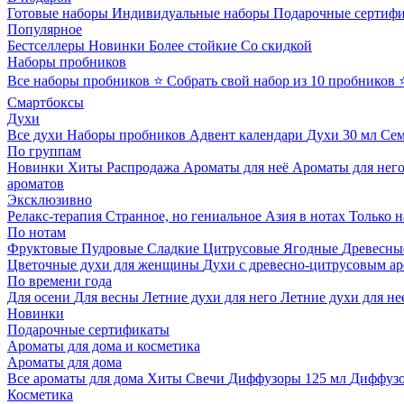
Готовые наборы
Индивидуальные наборы
Подарочные сертиф
Популярное
Бестселлеры
Новинки
Более стойкие
Со скидкой
Наборы пробников
Все наборы пробников
⭐ Собрать свой набор из 10 пробников
Смартбоксы
Духи
Все духи
Наборы пробников
Адвент календари
Духи 30 мл
Се
По группам
Новинки
Хиты
Распродажа
Ароматы для неё
Ароматы для нег
ароматов
Эксклюзивно
Релакс-терапия
Странное, но гениальное
Азия в нотах
Только н
По нотам
Фруктовые
Пудровые
Сладкие
Цитрусовые
Ягодные
Древесны
Цветочные духи для женщины
Духи с древесно-цитрусовым а
По времени года
Для осени
Для весны
Летние духи для него
Летние духи для не
Новинки
Подарочные сертификаты
Ароматы для дома и косметика
Ароматы для дома
Все ароматы для дома
Хиты
Свечи
Диффузоры 125 мл
Диффузо
Косметика