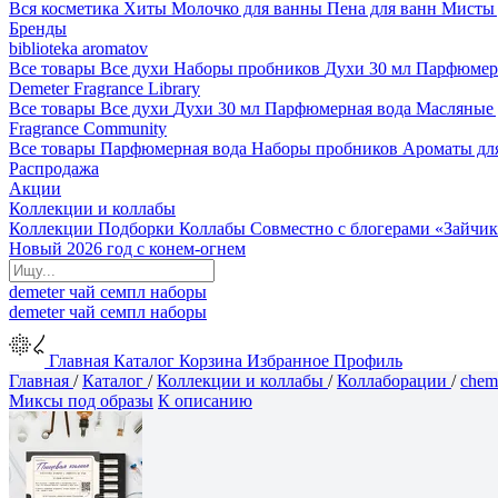
Вся косметика
Хиты
Молочко для ванны
Пена для ванн
Мисты 
Бренды
biblioteka aromatov
Все товары
Все духи
Наборы пробников
Духи 30 мл
Парфюмер
Demeter Fragrance Library
Все товары
Все духи
Духи 30 мл
Парфюмерная вода
Масляные
Fragrance Community
Все товары
Парфюмерная вода
Наборы пробников
Ароматы дл
Распродажа
Акции
Коллекции и коллабы
Коллекции
Подборки
Коллабы
Совместно с блогерами
«Зайчик
Новый 2026 год с конем-огнем
demeter
чай
семпл
наборы
demeter
чай
семпл
наборы
Главная
Каталог
Корзина
Избранное
Профиль
Главная
/
Каталог
/
Коллекции и коллабы
/
Коллаборации
/
chem
Миксы под образы
К описанию