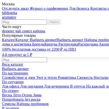
Москва
Отследить заказ
Журнал о парфюмерии
Для бизнеса
Контакты 
biblioteka
aromatov
Найти
Часто ищут
demeter
чай
семпл
наборы
Популярные товары
Каталог
Каталог
Выбрать аромат
Выбрать аромат
Наборы пробн
дома и косметика
Бренды
Бренды
Распродажа
Распродажа
Акци
100% бесплатная доставка от 2200 ₽ до ПВЗ
4-й продукт за 1 ₽
Весь каталог
Выбрать аромат
По настроению
Спокойствие и дзен
Уют и тепло
Романтика
Свежесть
Носталь
По ситуации
Для офиса
Для свидания
Для вечеринки
В отпуск
На каждый д
По сезону
Весна
Лето
Осень
Зима
Попробовать без риска
Семплы
Наборы пробников
В подарок