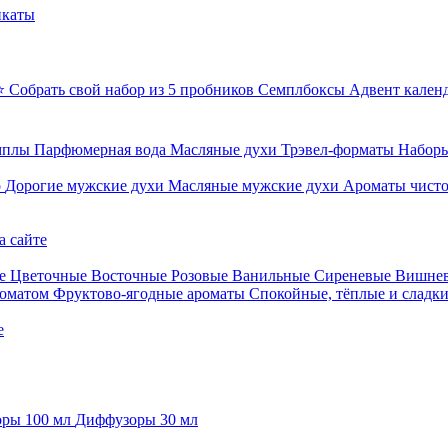
икаты
⭐ Собрать свой набор из 5 пробников
Семплбоксы
Адвент кален
мплы
Парфюмерная вода
Масляные духи
Трэвел-форматы
Наборы
о
Дорогие мужские духи
Масляные мужские духи
Ароматы чист
а сайте
е
Цветочные
Восточные
Розовые
Ванильные
Сиреневые
Вишне
роматом
Фруктово-ягодные ароматы
Спокойные, тёплые и сладк
е
ры 100 мл
Диффузоры 30 мл