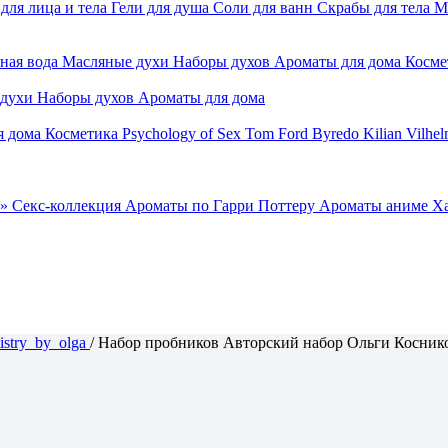
для лица и тела
Гели для душа
Соли для ванн
Скрабы для тела
М
ная вода
Масляные духи
Наборы духов
Ароматы для дома
Косме
 духи
Наборы духов
Ароматы для дома
я дома
Косметика
Psychology of Sex
Tom Ford
Byredo
Kilian
Vilhel
»
Секс-коллекция
Ароматы по Гарри Поттеру
Ароматы аниме Х
istry_by_olga
/
Набор пробников Авторский набор Ольги Косник