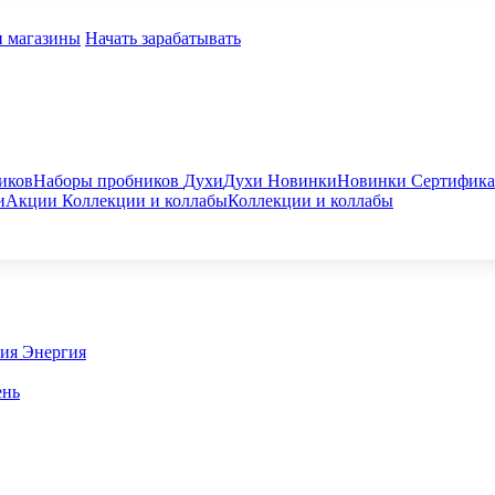
и магазины
Начать зарабатывать
иков
Наборы пробников
Духи
Духи
Новинки
Новинки
Сертифик
и
Акции
Коллекции и коллабы
Коллекции и коллабы
гия
Энергия
ень