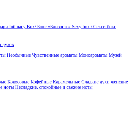
дари
Intimacy Box/ Бокс «Близость»
Sexy box / Секси бокс
 духов
оты
Необычные
Чувственные ароматы
Моноароматы
Музей
вые
Кокосовые
Кофейные
Карамельные
Сладкие духи женские
ие ноты
Несладкие, спокойные и свежие ноты