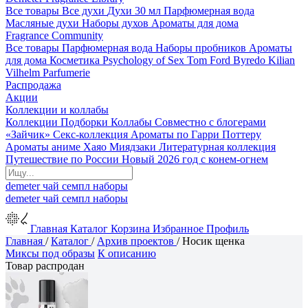
Все товары
Все духи
Духи 30 мл
Парфюмерная вода
Масляные духи
Наборы духов
Ароматы для дома
Fragrance Community
Все товары
Парфюмерная вода
Наборы пробников
Ароматы
для дома
Косметика
Psychology of Sex
Tom Ford
Byredo
Kilian
Vilhelm Parfumerie
Распродажа
Акции
Коллекции и коллабы
Коллекции
Подборки
Коллабы
Совместно с блогерами
«Зайчик»
Секс-коллекция
Ароматы по Гарри Поттеру
Ароматы аниме Хаяо Миядзаки
Литературная коллекция
Путешествие по России
Новый 2026 год с конем-огнем
demeter
чай
семпл
наборы
demeter
чай
семпл
наборы
Главная
Каталог
Корзина
Избранное
Профиль
Главная
/
Каталог
/
Архив проектов
/
Носик щенка
Миксы под образы
К описанию
Товар распродан