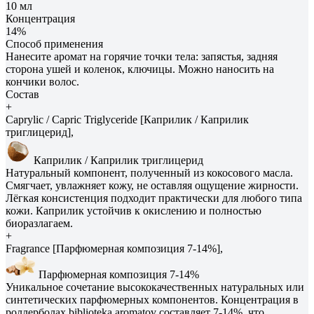
10 мл
Концентрация
14%
Способ применения
Нанесите аромат на горячие точки тела: запястья, задняя
сторона ушей и коленок, ключицы. Можно наносить на
кончики волос.
Состав
+
Caprylic / Capric Triglyceride [Каприлик / Каприлик
триглицерид],
Каприлик / Каприлик триглицерид
Натуральный компонент, полученный из кокосового масла.
Смягчает, увлажняет кожу, не оставляя ощущение жирности.
Лёгкая консистенция подходит практически для любого типа
кожи. Каприлик устойчив к окислению и полностью
биоразлагаем.
+
Fragrance [Парфюмерная композиция 7-14%],
Парфюмерная композиция 7-14%
Уникальное сочетание высококачественных натуральных или
синтетических парфюмерных компонентов. Концентрация в
роллерболах biblioteka aromatov составляет 7-14%, что