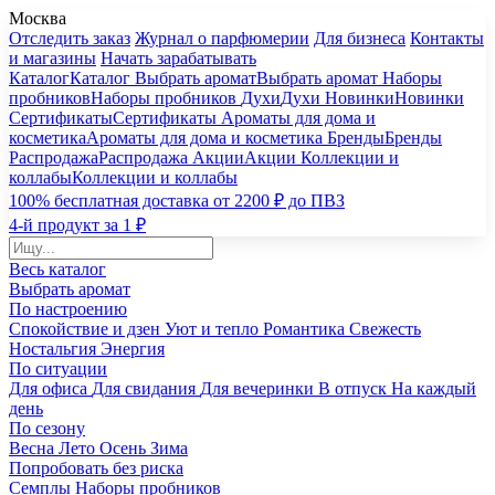
Москва
Отследить заказ
Журнал о парфюмерии
Для бизнеса
Контакты
и магазины
Начать зарабатывать
Каталог
Каталог
Выбрать аромат
Выбрать аромат
Наборы
пробников
Наборы пробников
Духи
Духи
Новинки
Новинки
Сертификаты
Сертификаты
Ароматы для дома и
косметика
Ароматы для дома и косметика
Бренды
Бренды
Распродажа
Распродажа
Акции
Акции
Коллекции и
коллабы
Коллекции и коллабы
100% бесплатная доставка от 2200 ₽ до ПВЗ
4-й продукт за 1 ₽
Весь каталог
Выбрать аромат
По настроению
Спокойствие и дзен
Уют и тепло
Романтика
Свежесть
Ностальгия
Энергия
По ситуации
Для офиса
Для свидания
Для вечеринки
В отпуск
На каждый
день
По сезону
Весна
Лето
Осень
Зима
Попробовать без риска
Семплы
Наборы пробников