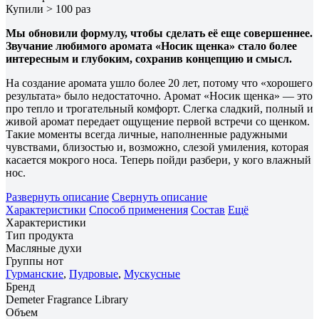
Купили > 100 раз
Мы обновили формулу, чтобы сделать её еще совершеннее.
Звучание любимого аромата «Носик щенка» стало более
интересным и глубоким, сохранив концепцию и смысл.
На создание аромата ушло более 20 лет, потому что «хорошего
результата» было недостаточно. Аромат «Носик щенка» — это
про тепло и трогательный комфорт. Слегка сладкий, полный и
живой аромат передает ощущение первой встречи со щенком.
Такие моменты всегда личные, наполненные радужными
чувствами, близостью и, возможно, слезой умиления, которая
касается мокрого носа. Теперь пойди разбери, у кого влажный
нос.
Развернуть описание
Свернуть описание
Характеристики
Способ применения
Состав
Ещё
Характеристики
Тип продукта
Масляные духи
Группы нот
Гурманские
,
Пудровые
,
Мускусные
Бренд
Demeter Fragrance Library
Объем