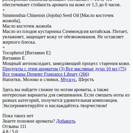
обеспечивает стойкость аромата на коже от 1,5 до 6 часов.
+
Simmondsia Сhinensis (Jojoba) Seed Oil [Масло косточек
жожоба],
Масло косточек жожоба
Масло из плодов кустарника Симмондсия китайская. Питает,
увлажняет, защищает кожу от обезвоживания. Не оставляет
жирного блеска.
+
Tocopherol [Витамин E]
Витамин E
Мощный антиоксидант, замедляющий процесс старения кожи.
Продукты с этим ароматом (3)
Все масляные духи 10 мл (75)
Все товары Demeter Fragrance Library (266)
Напитки, Молоко и сливки,
Мускус
, Шерсть
Здесь вы найдете схожие по нотам ароматы, а также
интересные варианты для смешивания. Если смешать ноты из
разных категорий, получится удивительная композиция.
Экспериментируйте и наслаждайтесь творчеством!
Пока таких нет
Знаете похожие ароматы?
Добавить
Отзывы
111
4.8
/ 5.0