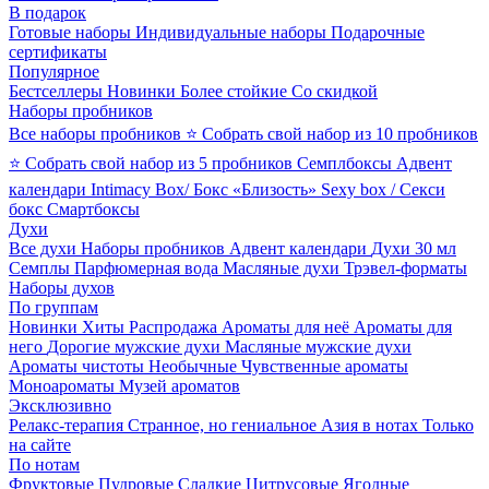
В подарок
Готовые наборы
Индивидуальные наборы
Подарочные
сертификаты
Популярное
Бестселлеры
Новинки
Более стойкие
Со скидкой
Наборы пробников
Все наборы пробников
⭐ Собрать свой набор из 10 пробников
⭐ Собрать свой набор из 5 пробников
Семплбоксы
Адвент
календари
Intimacy Box/ Бокс «Близость»
Sexy box / Секси
бокс
Смартбоксы
Духи
Все духи
Наборы пробников
Адвент календари
Духи 30 мл
Семплы
Парфюмерная вода
Масляные духи
Трэвел-форматы
Наборы духов
По группам
Новинки
Хиты
Распродажа
Ароматы для неё
Ароматы для
него
Дорогие мужские духи
Масляные мужские духи
Ароматы чистоты
Необычные
Чувственные ароматы
Моноароматы
Музей ароматов
Эксклюзивно
Релакс-терапия
Странное, но гениальное
Азия в нотах
Только
на сайте
По нотам
Фруктовые
Пудровые
Сладкие
Цитрусовые
Ягодные