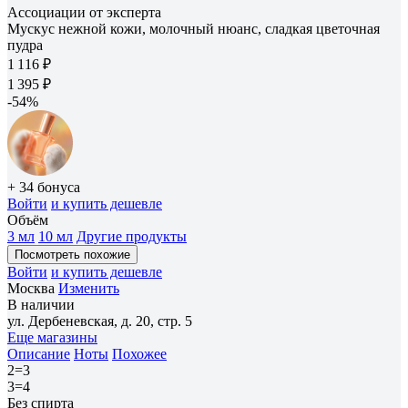
Ассоциации от эксперта
Мускус нежной кожи, молочный нюанс, сладкая цветочная
пудра
1 116 ₽
1 395 ₽
-54%
+ 34 бонуса
Войти
и купить дешевле
Объём
3 мл
10 мл
Другие продукты
Посмотреть похожие
Войти
и купить дешевле
Москва
Изменить
В наличии
ул. Дербеневская, д. 20, стр. 5
Еще магазины
Описание
Ноты
Похожее
2=3
3=4
Без спирта