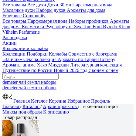
Все товары
Все духи
Духи 30 мл
Парфюмерная вода
Масляные духи
Наборы духов
Ароматы для дома
Fragrance Community
Все товары
Парфюмерная вода
Наборы пробников
Ароматы
для дома
Косметика
Psychology of Sex
Tom Ford
Byredo
Kilian
Vilhelm Parfumerie
Распродажа
Акции
Коллекции и коллабы
Коллекции
Подборки
Коллабы
Совместно с блогерами
«Зайчик»
Секс-коллекция
Ароматы по Гарри Поттеру
Ароматы аниме Хаяо Миядзаки
Литературная коллекция
Путешествие по России
Новый 2026 год с конем-огнем
demeter
чай
семпл
наборы
demeter
чай
семпл
наборы
Главная
Каталог
Корзина
Избранное
Профиль
Главная
/
Каталог
/
Архив проектов
/
Тыквенный пирог
Миксы под образы
К описанию
Товар распродан