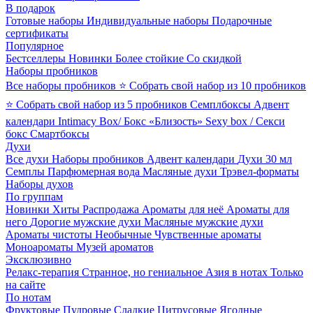
В подарок
Готовые наборы
Индивидуальные наборы
Подарочные
сертификаты
Популярное
Бестселлеры
Новинки
Более стойкие
Со скидкой
Наборы пробников
Все наборы пробников
⭐ Собрать свой набор из 10 пробников
⭐ Собрать свой набор из 5 пробников
Семплбоксы
Адвент
календари
Intimacy Box/ Бокс «Близость»
Sexy box / Секси
бокс
Смартбоксы
Духи
Все духи
Наборы пробников
Адвент календари
Духи 30 мл
Семплы
Парфюмерная вода
Масляные духи
Трэвел-форматы
Наборы духов
По группам
Новинки
Хиты
Распродажа
Ароматы для неё
Ароматы для
него
Дорогие мужские духи
Масляные мужские духи
Ароматы чистоты
Необычные
Чувственные ароматы
Моноароматы
Музей ароматов
Эксклюзивно
Релакс-терапия
Странное, но гениальное
Азия в нотах
Только
на сайте
По нотам
Фруктовые
Пудровые
Сладкие
Цитрусовые
Ягодные