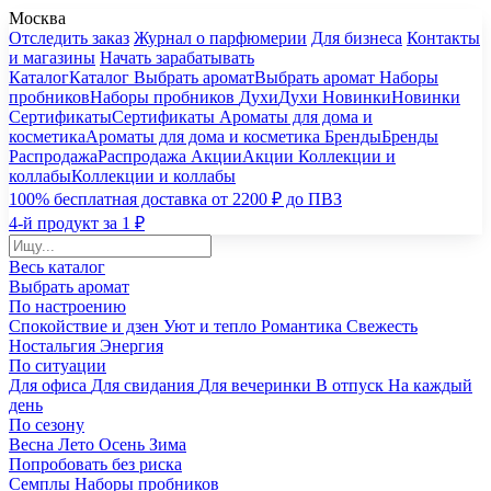
Москва
Отследить заказ
Журнал о парфюмерии
Для бизнеса
Контакты
и магазины
Начать зарабатывать
Каталог
Каталог
Выбрать аромат
Выбрать аромат
Наборы
пробников
Наборы пробников
Духи
Духи
Новинки
Новинки
Сертификаты
Сертификаты
Ароматы для дома и
косметика
Ароматы для дома и косметика
Бренды
Бренды
Распродажа
Распродажа
Акции
Акции
Коллекции и
коллабы
Коллекции и коллабы
100% бесплатная доставка от 2200 ₽ до ПВЗ
4-й продукт за 1 ₽
Весь каталог
Выбрать аромат
По настроению
Спокойствие и дзен
Уют и тепло
Романтика
Свежесть
Ностальгия
Энергия
По ситуации
Для офиса
Для свидания
Для вечеринки
В отпуск
На каждый
день
По сезону
Весна
Лето
Осень
Зима
Попробовать без риска
Семплы
Наборы пробников