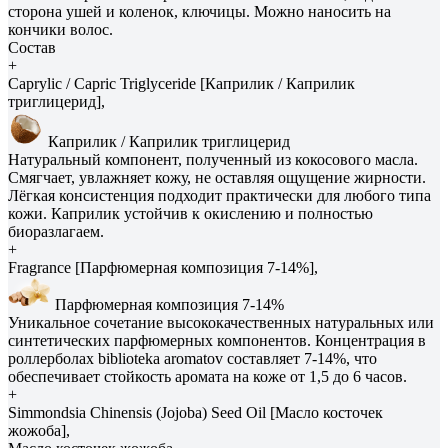
сторона ушей и коленок, ключицы. Можно наносить на
кончики волос.
Состав
+
Caprylic / Capric Triglyceride [Каприлик / Каприлик
триглицерид],
Каприлик / Каприлик триглицерид
Натуральный компонент, полученный из кокосового масла.
Смягчает, увлажняет кожу, не оставляя ощущение жирности.
Лёгкая консистенция подходит практически для любого типа
кожи. Каприлик устойчив к окислению и полностью
биоразлагаем.
+
Fragrance [Парфюмерная композиция 7-14%],
Парфюмерная композиция 7-14%
Уникальное сочетание высококачественных натуральных или
синтетических парфюмерных компонентов. Концентрация в
роллерболах biblioteka aromatov составляет 7-14%, что
обеспечивает стойкость аромата на коже от 1,5 до 6 часов.
+
Simmondsia Сhinensis (Jojoba) Seed Oil [Масло косточек
жожоба],