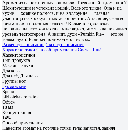
Аромат из ваших ночных кошмаров! Тревожный и домашний!
Шокирующий и успокаивающий. Ведь это тыква! Она и на
кухне — хозяйке подмога, и на Хэллоуине — главная
участница всех оккультных мероприятий. А главное, сколько
витаминов и полезных веществ! Кроме того, женская
половина нашего коллектива утверждает, что тыква повышает
уровень тестостерона. А значит, духи «Pumkin Pie» — это не
только духи! Если вы понимаете, о чём мы...
Развернуть описание
Свернуть описание
Характеристики
Способ применения
Состав
Ещё
Характеристики
Тип продукта
Масляные духи
Для кого
Для неё, Для него
Группы нот
Гурманские
Бренд
biblioteka aromatov
Объем
10 мл
Концентрация
14%
Способ применения
Нанесите аромат на горячие точки тела: запястья, задняя