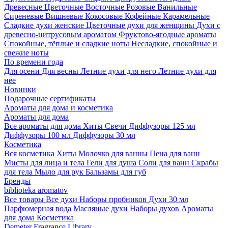
Древесные
Цветочные
Восточные
Розовые
Ванильные
Сиреневые
Вишневые
Кокосовые
Кофейные
Карамельные
Сладкие духи женские
Цветочные духи для женщины
Духи с
древесно-цитрусовым ароматом
Фруктово-ягодные ароматы
Спокойные, тёплые и сладкие ноты
Несладкие, спокойные и
свежие ноты
По времени года
Для осени
Для весны
Летние духи для него
Летние духи для
нее
Новинки
Подарочные сертификаты
Ароматы для дома и косметика
Ароматы для дома
Все ароматы для дома
Хиты
Свечи
Диффузоры 125 мл
Диффузоры 100 мл
Диффузоры 30 мл
Косметика
Вся косметика
Хиты
Молочко для ванны
Пена для ванн
Мисты для лица и тела
Гели для душа
Соли для ванн
Скрабы
для тела
Мыло для рук
Бальзамы для губ
Бренды
biblioteka aromatov
Все товары
Все духи
Наборы пробников
Духи 30 мл
Парфюмерная вода
Масляные духи
Наборы духов
Ароматы
для дома
Косметика
Demeter Fragrance Library