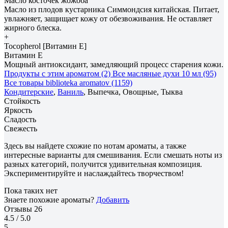
Масло косточек жожоба
Масло из плодов кустарника Симмондсия китайская. Питает,
увлажняет, защищает кожу от обезвоживания. Не оставляет
жирного блеска.
+
Tocopherol [Витамин E]
Витамин E
Мощный антиоксидант, замедляющий процесс старения кожи.
Продукты с этим ароматом (2)
Все масляные духи 10 мл (95)
Все товары biblioteka aromatov (1159)
Кондитерские
,
Ваниль
, Выпечка, Овощные, Тыква
Стойкость
Яркость
Сладость
Свежесть
Здесь вы найдете схожие по нотам ароматы, а также
интересные варианты для смешивания. Если смешать ноты из
разных категорий, получится удивительная композиция.
Экспериментируйте и наслаждайтесь творчеством!
Пока таких нет
Знаете похожие ароматы?
Добавить
Отзывы
26
4.5
/ 5.0
5