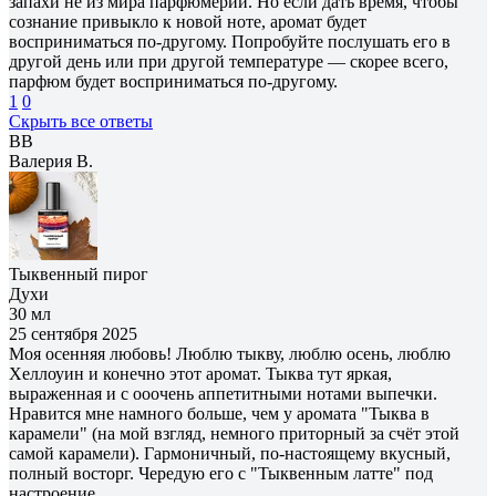
запахи не из мира парфюмерии. Но если дать время, чтобы
сознание привыкло к новой ноте, аромат будет
восприниматься по-другому. Попробуйте послушать его в
другой день или при другой температуре — скорее всего,
парфюм будет восприниматься по-другому.
1
0
Скрыть все ответы
ВВ
Валерия В.
Тыквенный пирог
Духи
30 мл
25 сентября 2025
Моя осенняя любовь! Люблю тыкву, люблю осень, люблю
Хеллоуин и конечно этот аромат. Тыква тут яркая,
выраженная и с ооочень аппетитными нотами выпечки.
Нравится мне намного больше, чем у аромата "Тыква в
карамели" (на мой взгляд, немного приторный за счёт этой
самой карамели). Гармоничный, по-настоящему вкусный,
полный восторг. Чередую его с "Тыквенным латте" под
настроение