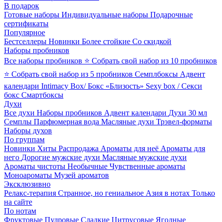
В подарок
Готовые наборы
Индивидуальные наборы
Подарочные
сертификаты
Популярное
Бестселлеры
Новинки
Более стойкие
Со скидкой
Наборы пробников
Все наборы пробников
⭐ Собрать свой набор из 10 пробников
⭐ Собрать свой набор из 5 пробников
Семплбоксы
Адвент
календари
Intimacy Box/ Бокс «Близость»
Sexy box / Секси
бокс
Смартбоксы
Духи
Все духи
Наборы пробников
Адвент календари
Духи 30 мл
Семплы
Парфюмерная вода
Масляные духи
Трэвел-форматы
Наборы духов
По группам
Новинки
Хиты
Распродажа
Ароматы для неё
Ароматы для
него
Дорогие мужские духи
Масляные мужские духи
Ароматы чистоты
Необычные
Чувственные ароматы
Моноароматы
Музей ароматов
Эксклюзивно
Релакс-терапия
Странное, но гениальное
Азия в нотах
Только
на сайте
По нотам
Фруктовые
Пудровые
Сладкие
Цитрусовые
Ягодные