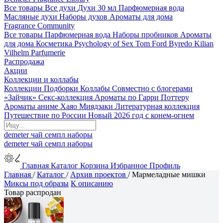
Все товары
Все духи
Духи 30 мл
Парфюмерная вода
Масляные духи
Наборы духов
Ароматы для дома
Fragrance Community
Все товары
Парфюмерная вода
Наборы пробников
Ароматы
для дома
Косметика
Psychology of Sex
Tom Ford
Byredo
Kilian
Vilhelm Parfumerie
Распродажа
Акции
Коллекции и коллабы
Коллекции
Подборки
Коллабы
Совместно с блогерами
«Зайчик»
Секс-коллекция
Ароматы по Гарри Поттеру
Ароматы аниме Хаяо Миядзаки
Литературная коллекция
Путешествие по России
Новый 2026 год с конем-огнем
demeter
чай
семпл
наборы
demeter
чай
семпл
наборы
Главная
Каталог
Корзина
Избранное
Профиль
Главная
/
Каталог
/
Архив проектов
/
Мармеладные мишки
Миксы под образы
К описанию
Товар распродан