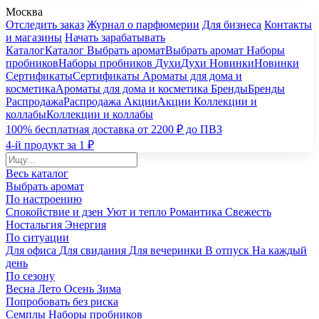
Москва
Отследить заказ
Журнал о парфюмерии
Для бизнеса
Контакты
и магазины
Начать зарабатывать
Каталог
Каталог
Выбрать аромат
Выбрать аромат
Наборы
пробников
Наборы пробников
Духи
Духи
Новинки
Новинки
Сертификаты
Сертификаты
Ароматы для дома и
косметика
Ароматы для дома и косметика
Бренды
Бренды
Распродажа
Распродажа
Акции
Акции
Коллекции и
коллабы
Коллекции и коллабы
100% бесплатная доставка от 2200 ₽ до ПВЗ
4-й продукт за 1 ₽
Весь каталог
Выбрать аромат
По настроению
Спокойствие и дзен
Уют и тепло
Романтика
Свежесть
Ностальгия
Энергия
По ситуации
Для офиса
Для свидания
Для вечеринки
В отпуск
На каждый
день
По сезону
Весна
Лето
Осень
Зима
Попробовать без риска
Семплы
Наборы пробников