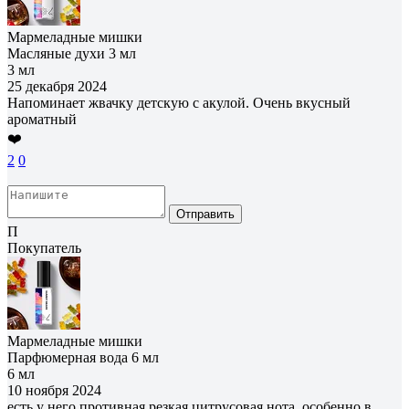
Мармеладные мишки
Масляные духи 3 мл
3 мл
25 декабря 2024
Напоминает жвачку детскую с акулой. Очень вкусный
ароматный
❤️
2
0
Отправить
П
Покупатель
Мармеладные мишки
Парфюмерная вода 6 мл
6 мл
10 ноября 2024
есть у него противная резкая цитрусовая нота, особенно в