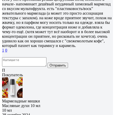
начале- напоминает дешёвый неудачный химозный мармелад
со вкусом мультифрукта. есть "пластиковость/воск"
жевательного мармелада (а может это просто ассоциация
текстуры с запахом). на коже вроде приятнее звучит, похож на
жвачку, но я парфюм могу носить только на одежде. взяла бы
формат одеколона, где концентрация ниже и добавляла к
чему-то ещё. (хотя может тут всё наоборот и в более высокой
концентрации он приятнее, но рисковать не хочется). очень
удивило как он хорошо смешался с "свежемолотым кофе",
который пахнет как тирамису и карамель.
1
0
Отправить
П
Покупатель
Мармеладные мишки
Масляные духи 10 мл
10 мл
28 октября 2024