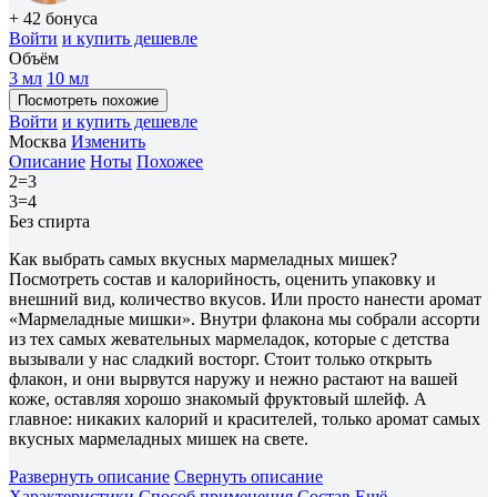
+ 42 бонуса
Войти
и купить дешевле
Объём
3 мл
10 мл
Посмотреть похожие
Войти
и купить дешевле
Москва
Изменить
Описание
Ноты
Похожее
2=3
3=4
Без спирта
Как выбрать самых вкусных мармеладных мишек?
Посмотреть состав и калорийность, оценить упаковку и
внешний вид, количество вкусов. Или просто нанести аромат
«Мармеладные мишки». Внутри флакона мы собрали ассорти
из тех самых жевательных мармеладок, которые с детства
вызывали у нас сладкий восторг. Стоит только открыть
флакон, и они вырвутся наружу и нежно растают на вашей
коже, оставляя хорошо знакомый фруктовый шлейф. А
главное: никаких калорий и красителей, только аромат самых
вкусных мармеладных мишек на свете.
Развернуть описание
Свернуть описание
Характеристики
Способ применения
Состав
Ещё