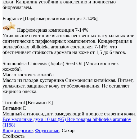
кожи. Каприлик устойчив к окислению и полностью
биоразлагаем.
+
Fragrance [Парфюмерная композиция 7-14%],
Парфюмерная композиция 7-14%
Уникальное сочетание высококачественных натуральных или
синтетических парфюмерных компонентов. Концентрация в
роллерболах biblioteka aromatov составляет 7-14%, что
обеспечивает стойкость аромата на коже от 1,5 до 6 часов.
+
Simmondsia Сhinensis (Jojoba) Seed Oil [Масло косточек
жожоба],
Масло косточек жожоба
Масло из плодов кустарника Симмондсия китайская. Питает,
увлажняет, защищает кожу от обезвоживания. Не оставляет
жирного блеска.
+
Tocopherol [Витамин E]
Витамин E
Мощный антиоксидант, замедляющий процесс старения кожи.
Все масляные духи 10 мл (95)
Все товары biblioteka aromatov
(1158)
Кондитерские
,
Фруктовые
, Сахар
Стойкость