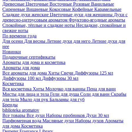
Древесные
Цветочные
Восточные
Розовые
Ванильные
Сиреневые
Вишневые
Кокосовые
Кофейные
Карамельные
Сладкие духи женские
Цветочные духи для женщины
Духи с
древесно-цитрусовым ароматом
Фруктово-ягодные ароматы
Спокойные, тёплые и сладкие ноты
Несладкие, спокойные и
свежие ноты
По времени года
Для осени
Для весны
Летние духи для него
Летние духи для
нее
Новинки
Подарочные сертификаты
Ароматы для дома и косметика
Ароматы для дома
Все ароматы для дома
Хиты
Свечи
Диффузоры 125 мл
Диффузоры 100 мл
Диффузоры 30 мл
Косметика
Вся косметика
Хиты
Молочко для ванны
Пена для ванн
Мисты для лица и тела
Гели для душа
Соли для ванн
Скрабы
для тела
Мыло для рук
Бальзамы для губ
Бренды
biblioteka aromatov
Все товары
Все духи
Наборы пробников
Духи 30 мл
Парфюмерная вода
Масляные духи
Наборы духов
Ароматы
для дома
Косметика
Demeter Fragrance Library