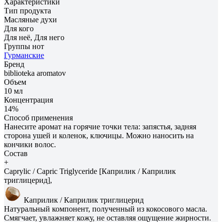
Характеристики
Тип продукта
Масляные духи
Для кого
Для неё, Для него
Группы нот
Гурманские
Бренд
biblioteka aromatov
Объем
10 мл
Концентрация
14%
Способ применения
Нанесите аромат на горячие точки тела: запястья, задняя
сторона ушей и коленок, ключицы. Можно наносить на
кончики волос.
Состав
+
Caprylic / Capric Triglyceride [Каприлик / Каприлик
триглицерид],
Каприлик / Каприлик триглицерид
Натуральный компонент, полученный из кокосового масла.
Смягчает, увлажняет кожу, не оставляя ощущение жирности.