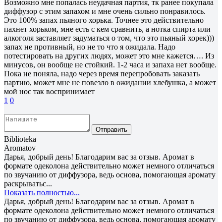
Возможно мне попалась неудачная партия, тк ранее покупала
диффузор с этим запахом и мне очень сильно понравилось.
Это 100% запах пьяного хорька. Точнее это действительно
пахнет хорьком, мне есть с кем сравнить, а нотка спирта или
алкоголя заставляет задуматься о том, что это пьяный хорек)))
запах не противный, но не то что я ожидала. Надо
потестировать на других людях, может это мне кажется…. Из
минусов, он вообще не стойкий. 1-2 часа и запаха нет вообще.
Пока не поняла, надо через время перепробовать заказать
партию, может мне не повезло в ожидании хлебушка, а может
мой нос так воспринимает
1
0
Отправить
Biblioteka
Aromatov
Дарья, добрый день! Благодарим вас за отзыв. Аромат в
формате одеколона действительно может немного отличаться
по звучанию от диффузора, ведь основа, помогающая аромату
раскрыватьс...
Показать полностью...
Дарья, добрый день! Благодарим вас за отзыв. Аромат в
формате одеколона действительно может немного отличаться
по звучанию от диффузора, ведь основа, помогающая аромату