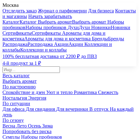
Москва
Отследить заказ
Журнал о парфюмерии
Для бизнеса
Контакты
и магазины
Начать зарабатывать
Каталог
Каталог
Выбрать аромат
Выбрать аромат
Наборы
пробников
Наборы пробников
Духи
Духи
Новинки
Новинки
Сертификаты
Сертификаты
Ароматы для дома и
косметика
Ароматы для дома и косметика
Бренды
Бренды
Распродажа
Распродажа
Акции
Акции
Коллекции и
коллабы
Коллекции и коллабы
100% бесплатная доставка от 2200 ₽ до ПВЗ
4-й продукт за 1 ₽
Весь каталог
Выбрать аромат
По настроению
Спокойствие и дзен
Уют и тепло
Романтика
Свежесть
Ностальгия
Энергия
По ситуации
Для офиса
Для свидания
Для вечеринки
В отпуск
На каждый
день
По сезону
Весна
Лето
Осень
Зима
Попробовать без риска
Семплы
Наборы пробников