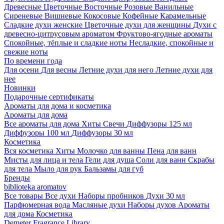
Древесные
Цветочные
Восточные
Розовые
Ванильные
Сиреневые
Вишневые
Кокосовые
Кофейные
Карамельные
Сладкие духи женские
Цветочные духи для женщины
Духи с
древесно-цитрусовым ароматом
Фруктово-ягодные ароматы
Спокойные, тёплые и сладкие ноты
Несладкие, спокойные и
свежие ноты
По времени года
Для осени
Для весны
Летние духи для него
Летние духи для
нее
Новинки
Подарочные сертификаты
Ароматы для дома и косметика
Ароматы для дома
Все ароматы для дома
Хиты
Свечи
Диффузоры 125 мл
Диффузоры 100 мл
Диффузоры 30 мл
Косметика
Вся косметика
Хиты
Молочко для ванны
Пена для ванн
Мисты для лица и тела
Гели для душа
Соли для ванн
Скрабы
для тела
Мыло для рук
Бальзамы для губ
Бренды
biblioteka aromatov
Все товары
Все духи
Наборы пробников
Духи 30 мл
Парфюмерная вода
Масляные духи
Наборы духов
Ароматы
для дома
Косметика
Demeter Fragrance Library