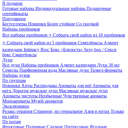
В подарок
Готовые наборы
Индивидуальные наборы
Подарочные
сертификаты
Популярное
Бестселлеры
Новинки
Более стойкие
Со скидкой
Наборы пробников
Все наборы пробников
⭐ Собрать свой набор из 10 пробников
⭐ Собрать свой набор из 5 пробников
Семплбоксы
Адвент
календари
Intimacy Box/ Бокс «Близость»
Sexy box / Секси
бокс
Смартбоксы
Духи
Все духи
Наборы пробников
Адвент календари
Духи 30 мл
Семплы
Парфюмерная вода
Масляные духи
Трэвел-форматы
Наборы духов
По группам
Новинки
Хиты
Распродажа
Ароматы для неё
Ароматы для
него
Дорогие мужские духи
Масляные мужские духи
Ароматы чистоты
Необычные
Чувственные ароматы
Моноароматы
Музей ароматов
Эксклюзивно
Релакс-терапия
Странное, но гениальное
Азия в нотах
Только
на сайте
По нотам
Фруктовые
Пудровые
Сладкие
Цитрусовые
Ягодные