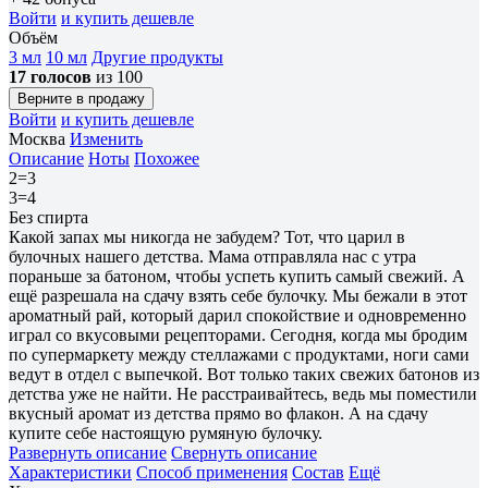
Войти
и купить дешевле
Объём
3 мл
10 мл
Другие продукты
17 голосов
из 100
Верните в продажу
Войти
и купить дешевле
Москва
Изменить
Описание
Ноты
Похожее
2=3
3=4
Без спирта
Какой запах мы никогда не забудем? Тот, что царил в
булочных нашего детства. Мама отправляла нас с утра
пораньше за батоном, чтобы успеть купить самый свежий. А
ещё разрешала на сдачу взять себе булочку. Мы бежали в этот
ароматный рай, который дарил спокойствие и одновременно
играл со вкусовыми рецепторами. Сегодня, когда мы бродим
по супермаркету между стеллажами с продуктами, ноги сами
ведут в отдел с выпечкой. Вот только таких свежих батонов из
детства уже не найти. Не расстраивайтесь, ведь мы поместили
вкусный аромат из детства прямо во флакон. А на сдачу
купите себе настоящую румяную булочку.
Развернуть описание
Свернуть описание
Характеристики
Способ применения
Состав
Ещё