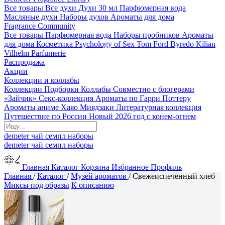
Все товары
Все духи
Духи 30 мл
Парфюмерная вода
Масляные духи
Наборы духов
Ароматы для дома
Fragrance Community
Все товары
Парфюмерная вода
Наборы пробников
Ароматы
для дома
Косметика
Psychology of Sex
Tom Ford
Byredo
Kilian
Vilhelm Parfumerie
Распродажа
Акции
Коллекции и коллабы
Коллекции
Подборки
Коллабы
Совместно с блогерами
«Зайчик»
Секс-коллекция
Ароматы по Гарри Поттеру
Ароматы аниме Хаяо Миядзаки
Литературная коллекция
Путешествие по России
Новый 2026 год с конем-огнем
demeter
чай
семпл
наборы
demeter
чай
семпл
наборы
Главная
Каталог
Корзина
Избранное
Профиль
Главная
/
Каталог
/
Музей ароматов
/
Свежеиспеченный хлеб
Миксы под образы
К описанию