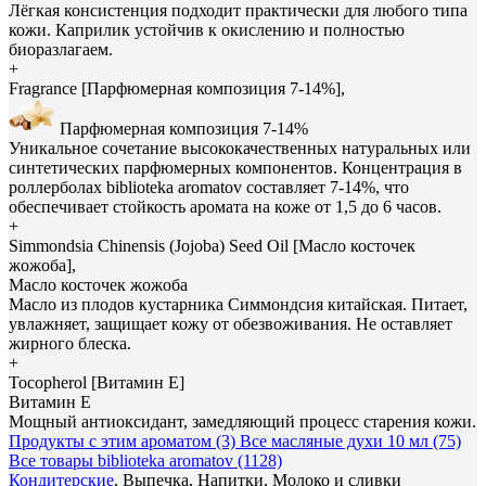
Лёгкая консистенция подходит практически для любого типа
кожи. Каприлик устойчив к окислению и полностью
биоразлагаем.
+
Fragrance [Парфюмерная композиция 7-14%],
Парфюмерная композиция 7-14%
Уникальное сочетание высококачественных натуральных или
синтетических парфюмерных компонентов. Концентрация в
роллерболах biblioteka aromatov составляет 7-14%, что
обеспечивает стойкость аромата на коже от 1,5 до 6 часов.
+
Simmondsia Сhinensis (Jojoba) Seed Oil [Масло косточек
жожоба],
Масло косточек жожоба
Масло из плодов кустарника Симмондсия китайская. Питает,
увлажняет, защищает кожу от обезвоживания. Не оставляет
жирного блеска.
+
Tocopherol [Витамин E]
Витамин E
Мощный антиоксидант, замедляющий процесс старения кожи.
Продукты с этим ароматом (3)
Все масляные духи 10 мл (75)
Все товары biblioteka aromatov (1128)
Кондитерские
, Выпечка, Напитки, Молоко и сливки