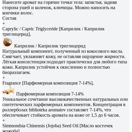
Нанесите аромат на горячие точки тела: запястья, задняя
сторона ушей и коленок, ключицы. Можно наносить на
кончики волос.
Состав
+
Caprylic / Capric Triglyceride [Каприлик / Каприлик
триглицерид],
Каприлик / Каприлик триглицерид
Натуральный компонент, полученный из кокосового масла.
Смягчает, увлажняет кожу, не оставляя ощущение жирности.
Лёгкая консистенция подходит практически для любого типа
кожи. Каприлик устойчив к окислению и полностью
биоразлагаем.
+
Fragrance [Парфюмерная композиция 7-14%],
Парфюмерная композиция 7-14%
Уникальное сочетание высококачественных натуральных или
синтетических парфюмерных компонентов. Концентрация в
роллерболах biblioteka aromatov составляет 7-14%, что
обеспечивает стойкость аромата на коже от 1,5 до 6 часов.
+
Simmondsia Сhinensis (Jojoba) Seed Oil [Масло косточек
жожоба],