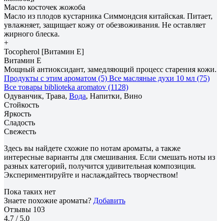
Масло косточек жожоба
Масло из плодов кустарника Симмондсия китайская. Питает,
увлажняет, защищает кожу от обезвоживания. Не оставляет
жирного блеска.
+
Tocopherol [Витамин E]
Витамин E
Мощный антиоксидант, замедляющий процесс старения кожи.
Продукты с этим ароматом (5)
Все масляные духи 10 мл (75)
Все товары biblioteka aromatov (1128)
Одуванчик, Трава,
Вода
, Напитки, Вино
Стойкость
Яркость
Сладость
Свежесть
Здесь вы найдете схожие по нотам ароматы, а также
интересные варианты для смешивания. Если смешать ноты из
разных категорий, получится удивительная композиция.
Экспериментируйте и наслаждайтесь творчеством!
Пока таких нет
Знаете похожие ароматы?
Добавить
Отзывы
103
4.7
/ 5.0