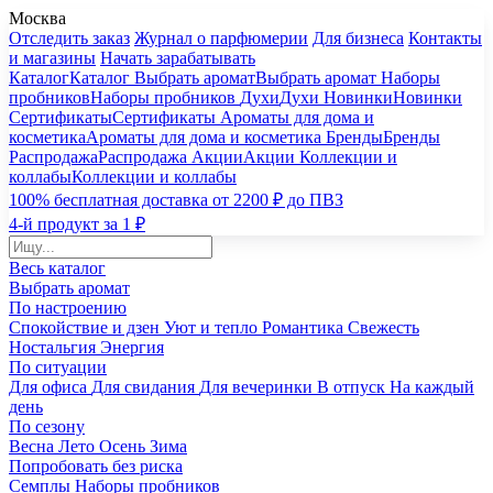
Москва
Отследить заказ
Журнал о парфюмерии
Для бизнеса
Контакты
и магазины
Начать зарабатывать
Каталог
Каталог
Выбрать аромат
Выбрать аромат
Наборы
пробников
Наборы пробников
Духи
Духи
Новинки
Новинки
Сертификаты
Сертификаты
Ароматы для дома и
косметика
Ароматы для дома и косметика
Бренды
Бренды
Распродажа
Распродажа
Акции
Акции
Коллекции и
коллабы
Коллекции и коллабы
100% бесплатная доставка от 2200 ₽ до ПВЗ
4-й продукт за 1 ₽
Весь каталог
Выбрать аромат
По настроению
Спокойствие и дзен
Уют и тепло
Романтика
Свежесть
Ностальгия
Энергия
По ситуации
Для офиса
Для свидания
Для вечеринки
В отпуск
На каждый
день
По сезону
Весна
Лето
Осень
Зима
Попробовать без риска
Семплы
Наборы пробников