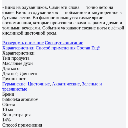
«Вино из одуванчиков. Сами эти слова — точно лето на
языке. Вино из одуванчиков — пойманное и закупоренное в
бутылке лето». Во флаконе колышутся самые яркие
воспоминания, которые произошли с вами жаркими днями и
томными вечерами. События украшают свежие ноты с лёгкой
кислинкой цветочной росы.
Развернуть описание
Свернуть описание
Характеристики
Способ применения
Состав
Ещё
Характеристики
Тип продукта
Масляные духи
Для кого
Для неё, Для него
Группы нот
Гурманские
,
Цветочные
,
Акватические
,
Зеленые и
травянистые
Бренд
biblioteka aromatov
Объем
10 мл
Концентрация
14%
Способ применения