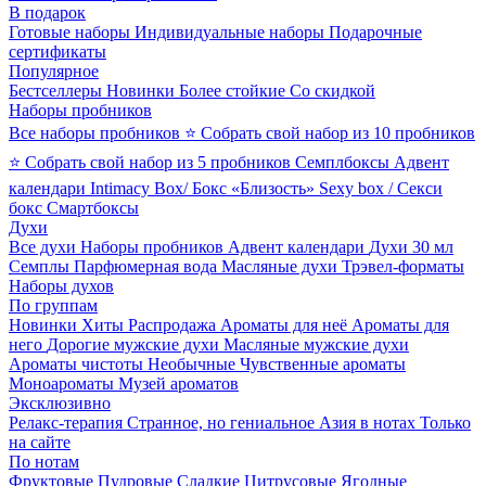
В подарок
Готовые наборы
Индивидуальные наборы
Подарочные
сертификаты
Популярное
Бестселлеры
Новинки
Более стойкие
Со скидкой
Наборы пробников
Все наборы пробников
⭐ Собрать свой набор из 10 пробников
⭐ Собрать свой набор из 5 пробников
Семплбоксы
Адвент
календари
Intimacy Box/ Бокс «Близость»
Sexy box / Секси
бокс
Смартбоксы
Духи
Все духи
Наборы пробников
Адвент календари
Духи 30 мл
Семплы
Парфюмерная вода
Масляные духи
Трэвел-форматы
Наборы духов
По группам
Новинки
Хиты
Распродажа
Ароматы для неё
Ароматы для
него
Дорогие мужские духи
Масляные мужские духи
Ароматы чистоты
Необычные
Чувственные ароматы
Моноароматы
Музей ароматов
Эксклюзивно
Релакс-терапия
Странное, но гениальное
Азия в нотах
Только
на сайте
По нотам
Фруктовые
Пудровые
Сладкие
Цитрусовые
Ягодные