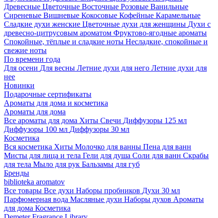
Древесные
Цветочные
Восточные
Розовые
Ванильные
Сиреневые
Вишневые
Кокосовые
Кофейные
Карамельные
Сладкие духи женские
Цветочные духи для женщины
Духи с
древесно-цитрусовым ароматом
Фруктово-ягодные ароматы
Спокойные, тёплые и сладкие ноты
Несладкие, спокойные и
свежие ноты
По времени года
Для осени
Для весны
Летние духи для него
Летние духи для
нее
Новинки
Подарочные сертификаты
Ароматы для дома и косметика
Ароматы для дома
Все ароматы для дома
Хиты
Свечи
Диффузоры 125 мл
Диффузоры 100 мл
Диффузоры 30 мл
Косметика
Вся косметика
Хиты
Молочко для ванны
Пена для ванн
Мисты для лица и тела
Гели для душа
Соли для ванн
Скрабы
для тела
Мыло для рук
Бальзамы для губ
Бренды
biblioteka aromatov
Все товары
Все духи
Наборы пробников
Духи 30 мл
Парфюмерная вода
Масляные духи
Наборы духов
Ароматы
для дома
Косметика
Demeter Fragrance Library