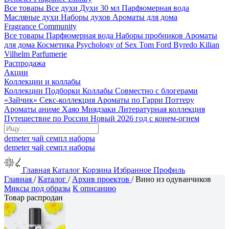
Все товары
Все духи
Духи 30 мл
Парфюмерная вода
Масляные духи
Наборы духов
Ароматы для дома
Fragrance Community
Все товары
Парфюмерная вода
Наборы пробников
Ароматы
для дома
Косметика
Psychology of Sex
Tom Ford
Byredo
Kilian
Vilhelm Parfumerie
Распродажа
Акции
Коллекции и коллабы
Коллекции
Подборки
Коллабы
Совместно с блогерами
«Зайчик»
Секс-коллекция
Ароматы по Гарри Поттеру
Ароматы аниме Хаяо Миядзаки
Литературная коллекция
Путешествие по России
Новый 2026 год с конем-огнем
demeter
чай
семпл
наборы
demeter
чай
семпл
наборы
Главная
Каталог
Корзина
Избранное
Профиль
Главная
/
Каталог
/
Архив проектов
/
Вино из одуванчиков
Миксы под образы
К описанию
Товар распродан