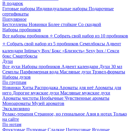
В подарок
Готовые наборы
Индивидуальные наборы
Подарочные
сертификаты
Популярное
Бестселлеры
Новинки
Более стойкие
Со скидкой
Наборы пробников
Все наборы пробников
⭐ Собрать свой набор из 10 пробников
⭐ Собрать свой набор из 5 пробников
Семплбоксы
Адвент
календари
Intimacy Box/ Бокс «Близость»
Sexy box / Секси
бокс
Смартбоксы
Духи
Все духи
Наборы пробников
Адвент календари
Духи 30 мл
Семплы
Парфюмерная вода
Масляные духи
Трэвел-форматы
Наборы духов
По группам
Новинки
Хиты
Распродажа
Ароматы для неё
Ароматы для
него
Дорогие мужские духи
Масляные мужские духи
Ароматы чистоты
Необычные
Чувственные ароматы
Моноароматы
Музей ароматов
Эксклюзивно
Релакс-терапия
Странное, но гениальное
Азия в нотах
Только
на сайте
По нотам
Фруктовые
Пудровые
Сладкие
Цитрусовые
Ягодные