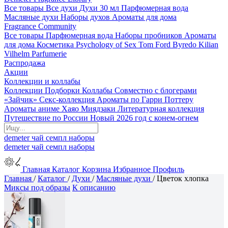
Все товары
Все духи
Духи 30 мл
Парфюмерная вода
Масляные духи
Наборы духов
Ароматы для дома
Fragrance Community
Все товары
Парфюмерная вода
Наборы пробников
Ароматы
для дома
Косметика
Psychology of Sex
Tom Ford
Byredo
Kilian
Vilhelm Parfumerie
Распродажа
Акции
Коллекции и коллабы
Коллекции
Подборки
Коллабы
Совместно с блогерами
«Зайчик»
Секс-коллекция
Ароматы по Гарри Поттеру
Ароматы аниме Хаяо Миядзаки
Литературная коллекция
Путешествие по России
Новый 2026 год с конем-огнем
demeter
чай
семпл
наборы
demeter
чай
семпл
наборы
Главная
Каталог
Корзина
Избранное
Профиль
Главная
/
Каталог
/
Духи
/
Масляные духи
/
Цветок хлопка
Миксы под образы
К описанию