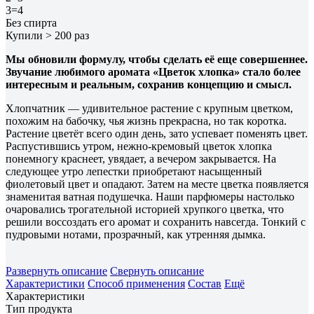
3=4
Без спирта
Купили > 200 раз
Мы обновили формулу, чтобы сделать её еще совершеннее.
Звучание любимого аромата «Цветок хлопка» стало более
интересным и реальным, сохранив концепцию и смысл.
Хлопчатник — удивительное растение с крупным цветком,
похожим на бабочку, чья жизнь прекрасна, но так коротка.
Растение цветёт всего один день, зато успевает поменять цвет.
Распустившись утром, нежно-кремовый цветок хлопка
понемногу краснеет, увядает, а вечером закрывается. На
следующее утро лепестки приобретают насыщенный
фиолетовый цвет и опадают. Затем на месте цветка появляется
знаменитая ватная подушечка. Наши парфюмеры настолько
очаровались трогательной историей хрупкого цветка, что
решили воссоздать его аромат и сохранить навсегда. Тонкий с
пудровыми нотами, прозрачный, как утренняя дымка.
Развернуть описание
Свернуть описание
Характеристики
Способ применения
Состав
Ещё
Характеристики
Тип продукта