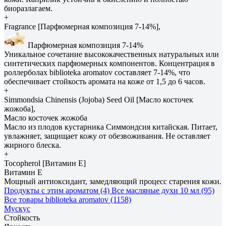
биоразлагаем.
+
Fragrance [Парфюмерная композиция 7-14%],
Парфюмерная композиция 7-14%
Уникальное сочетание высококачественных натуральных или
синтетических парфюмерных компонентов. Концентрация в
роллерболах biblioteka aromatov составляет 7-14%, что
обеспечивает стойкость аромата на коже от 1,5 до 6 часов.
+
Simmondsia Сhinensis (Jojoba) Seed Oil [Масло косточек
жожоба],
Масло косточек жожоба
Масло из плодов кустарника Симмондсия китайская. Питает,
увлажняет, защищает кожу от обезвоживания. Не оставляет
жирного блеска.
+
Tocopherol [Витамин E]
Витамин E
Мощный антиоксидант, замедляющий процесс старения кожи.
Продукты с этим ароматом (4)
Все масляные духи 10 мл (95)
Все товары biblioteka aromatov (1158)
Мускус
Стойкость