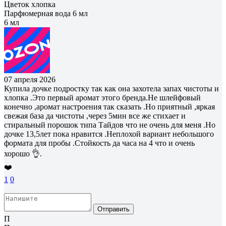
Цветок хлопка
Парфюмерная вода 6 мл
6 мл
07 апреля 2026
Купила дочке подростку так как она захотела запах чистоты и
хлопка .Это первый аромат этого бренда.Не шлейфовый
конечно ,аромат настроения так сказать .Но приятный ,яркая
свежая база да чистоты ,через 5мин все же стихает и
стиральный порошок типа Тайдов что не очень для меня .Но
дочке 13,5лет пока нравится .Неплохой вариант небольшого
формата для пробы .Стойкость да часа на 4 что и очень
хорошо 👌.
❤️
1
0
Отправить
П