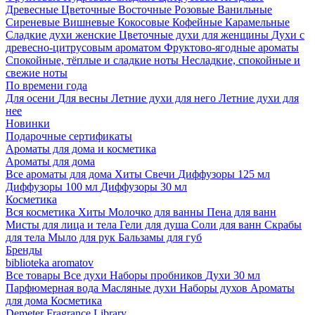
Древесные
Цветочные
Восточные
Розовые
Ванильные
Сиреневые
Вишневые
Кокосовые
Кофейные
Карамельные
Сладкие духи женские
Цветочные духи для женщины
Духи с
древесно-цитрусовым ароматом
Фруктово-ягодные ароматы
Спокойные, тёплые и сладкие ноты
Несладкие, спокойные и
свежие ноты
По времени года
Для осени
Для весны
Летние духи для него
Летние духи для
нее
Новинки
Подарочные сертификаты
Ароматы для дома и косметика
Ароматы для дома
Все ароматы для дома
Хиты
Свечи
Диффузоры 125 мл
Диффузоры 100 мл
Диффузоры 30 мл
Косметика
Вся косметика
Хиты
Молочко для ванны
Пена для ванн
Мисты для лица и тела
Гели для душа
Соли для ванн
Скрабы
для тела
Мыло для рук
Бальзамы для губ
Бренды
biblioteka aromatov
Все товары
Все духи
Наборы пробников
Духи 30 мл
Парфюмерная вода
Масляные духи
Наборы духов
Ароматы
для дома
Косметика
Demeter Fragrance Library