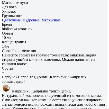
Масляные духи
Для кого
Унисекс
Группы нот
Цветочные
,
Пудровые
,
Мускусные
Бренд
biblioteka aromatov
Объем
10 мл
Концентрация
14%
Способ применения
Нанесите аромат на горячие точки тела: запястья, задняя
сторона ушей и коленок, ключицы. Можно наносить на
кончики волос.
Состав
+
Caprylic / Capric Triglyceride [Каприлик / Каприлик
триглицерид],
Каприлик / Каприлик триглицерид
Натуральный компонент, полученный из кокосового масла.
Смягчает, увлажняет кожу, не оставляя ощущение жирности.
Лёгкая консистенция подходит практически для любого типа
кожи. Каприлик устойчив к окислению и полностью