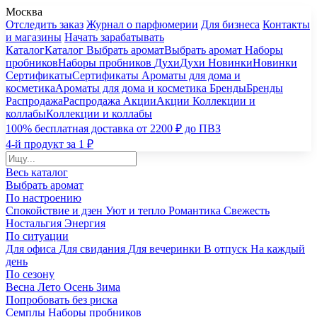
Москва
Отследить заказ
Журнал о парфюмерии
Для бизнеса
Контакты
и магазины
Начать зарабатывать
Каталог
Каталог
Выбрать аромат
Выбрать аромат
Наборы
пробников
Наборы пробников
Духи
Духи
Новинки
Новинки
Сертификаты
Сертификаты
Ароматы для дома и
косметика
Ароматы для дома и косметика
Бренды
Бренды
Распродажа
Распродажа
Акции
Акции
Коллекции и
коллабы
Коллекции и коллабы
100% бесплатная доставка от 2200 ₽ до ПВЗ
4-й продукт за 1 ₽
Весь каталог
Выбрать аромат
По настроению
Спокойствие и дзен
Уют и тепло
Романтика
Свежесть
Ностальгия
Энергия
По ситуации
Для офиса
Для свидания
Для вечеринки
В отпуск
На каждый
день
По сезону
Весна
Лето
Осень
Зима
Попробовать без риска
Семплы
Наборы пробников