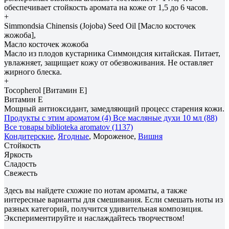
обеспечивает стойкость аромата на коже от 1,5 до 6 часов.
+
Simmondsia Сhinensis (Jojoba) Seed Oil [Масло косточек
жожоба],
Масло косточек жожоба
Масло из плодов кустарника Симмондсия китайская. Питает,
увлажняет, защищает кожу от обезвоживания. Не оставляет
жирного блеска.
+
Tocopherol [Витамин E]
Витамин E
Мощный антиоксидант, замедляющий процесс старения кожи.
Продукты с этим ароматом (4)
Все масляные духи 10 мл (88)
Все товары biblioteka aromatov (1137)
Кондитерские
,
Ягодные
, Мороженое,
Вишня
Стойкость
Яркость
Сладость
Свежесть
Здесь вы найдете схожие по нотам ароматы, а также
интересные варианты для смешивания. Если смешать ноты из
разных категорий, получится удивительная композиция.
Экспериментируйте и наслаждайтесь творчеством!