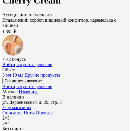
Cherry Cream
Ассоциации от эксперта
Итальянский сорбет, вишнёвый конфитюр, карамелька с
вишней
1 395 ₽
+ 42 бонуса
Войти
и купить дешевле
Объём
3 мл
10 мл
Другие продукты
Посмотреть похожие
Войти
и купить дешевле
Москва
Изменить
В наличии
ул. Дербеневская, д. 20, стр. 5
Еще магазины
Описание
Ноты
Похожее
2=3
3=4
Без спирта