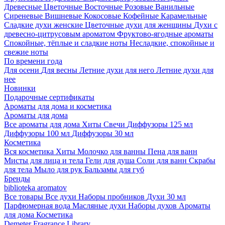
Древесные
Цветочные
Восточные
Розовые
Ванильные
Сиреневые
Вишневые
Кокосовые
Кофейные
Карамельные
Сладкие духи женские
Цветочные духи для женщины
Духи с
древесно-цитрусовым ароматом
Фруктово-ягодные ароматы
Спокойные, тёплые и сладкие ноты
Несладкие, спокойные и
свежие ноты
По времени года
Для осени
Для весны
Летние духи для него
Летние духи для
нее
Новинки
Подарочные сертификаты
Ароматы для дома и косметика
Ароматы для дома
Все ароматы для дома
Хиты
Свечи
Диффузоры 125 мл
Диффузоры 100 мл
Диффузоры 30 мл
Косметика
Вся косметика
Хиты
Молочко для ванны
Пена для ванн
Мисты для лица и тела
Гели для душа
Соли для ванн
Скрабы
для тела
Мыло для рук
Бальзамы для губ
Бренды
biblioteka aromatov
Все товары
Все духи
Наборы пробников
Духи 30 мл
Парфюмерная вода
Масляные духи
Наборы духов
Ароматы
для дома
Косметика
Demeter Fragrance Library