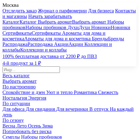
Москва
Отследить заказ
Журнал о парфюмерии
Для бизнеса
Контакты
и магазины
Начать зарабатывать
Каталог
Каталог
Выбрать аромат
Выбрать аромат
Наборы
пробников
Наборы пробников
Духи
Духи
Новинки
Новинки
Сертификаты
Сертификаты
Ароматы для дома и
косметика
Ароматы для дома и косметика
Бренды
Бренды
Распродажа
Распродажа
Акции
Акции
Коллекции и
коллабы
Коллекции и коллабы
100% бесплатная доставка от 2200 ₽ до ПВЗ
4-й продукт за 1 ₽
Весь каталог
Выбрать аромат
По настроению
Спокойствие и дзен
Уют и тепло
Романтика
Свежесть
Ностальгия
Энергия
По ситуации
Для офиса
Для свидания
Для вечеринки
В отпуск
На каждый
день
По сезону
Весна
Лето
Осень
Зима
Попробовать без риска
Семплы
Наборы пробников