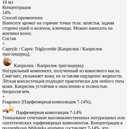
10 мл
Концентрация
14%
Способ применения
Нанесите аромат на горячие точки тела: запястья, задняя
сторона ушей и коленок, ключицы. Можно наносить на
кончики волос.
Состав
+
Caprylic / Capric Triglyceride [Каприлик / Каприлик
триглицерид],
Каприлик / Каприлик триглицерид
Натуральный компонент, полученный из кокосового масла.
Смягчает, увлажняет кожу, не оставляя ощущение жирности.
Лёгкая консистенция подходит практически для любого типа
кожи. Каприлик устойчив к окислению и полностью
биоразлагаем.
+
Fragrance [Парфюмерная композиция 7-14%],
Парфюмерная композиция 7-14%
Уникальное сочетание высококачественных натуральных или
синтетических парфюмерных компонентов. Концентрация в
роллерболах biblioteka aromatov составляет 7-14%, что