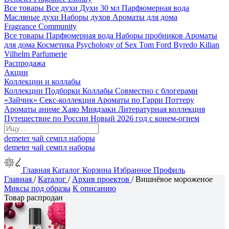
Все товары
Все духи
Духи 30 мл
Парфюмерная вода
Масляные духи
Наборы духов
Ароматы для дома
Fragrance Community
Все товары
Парфюмерная вода
Наборы пробников
Ароматы
для дома
Косметика
Psychology of Sex
Tom Ford
Byredo
Kilian
Vilhelm Parfumerie
Распродажа
Акции
Коллекции и коллабы
Коллекции
Подборки
Коллабы
Совместно с блогерами
«Зайчик»
Секс-коллекция
Ароматы по Гарри Поттеру
Ароматы аниме Хаяо Миядзаки
Литературная коллекция
Путешествие по России
Новый 2026 год с конем-огнем
demeter
чай
семпл
наборы
demeter
чай
семпл
наборы
Главная
Каталог
Корзина
Избранное
Профиль
Главная
/
Каталог
/
Архив проектов
/
Вишнёвое мороженое
Миксы под образы
К описанию
Товар распродан