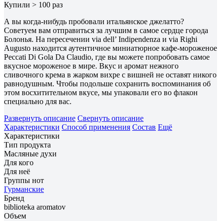
Купили > 100 раз
А вы когда-нибудь пробовали итальянское джелатто?
Советуем вам отправиться за лучшим в самое сердце города
Болонья. На пересечении via dell’ Indipendenza и via Righi
Augusto находится аутентичное миниатюрное кафе-мороженое
Peccati Di Gola Da Claudio, где вы можете попробовать самое
вкусное мороженое в мире. Вкус и аромат нежного
сливочного крема в жарком вихре с вишней не оставят никого
равнодушным. Чтобы подольше сохранить воспоминания об
этом восхитительном вкусе, мы упаковали его во флакон
специально для вас.
Развернуть описание
Свернуть описание
Характеристики
Способ применения
Состав
Ещё
Характеристики
Тип продукта
Масляные духи
Для кого
Для неё
Группы нот
Гурманские
Бренд
biblioteka aromatov
Объем