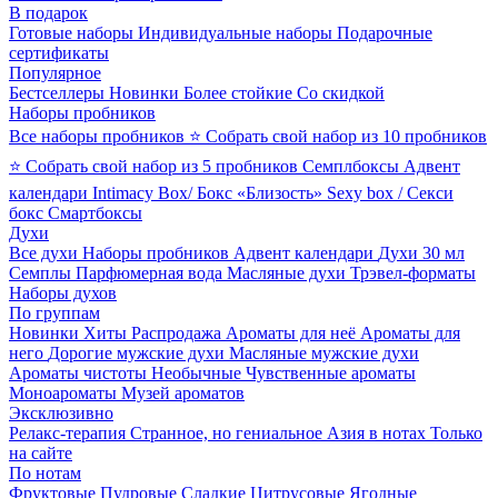
В подарок
Готовые наборы
Индивидуальные наборы
Подарочные
сертификаты
Популярное
Бестселлеры
Новинки
Более стойкие
Со скидкой
Наборы пробников
Все наборы пробников
⭐ Собрать свой набор из 10 пробников
⭐ Собрать свой набор из 5 пробников
Семплбоксы
Адвент
календари
Intimacy Box/ Бокс «Близость»
Sexy box / Секси
бокс
Смартбоксы
Духи
Все духи
Наборы пробников
Адвент календари
Духи 30 мл
Семплы
Парфюмерная вода
Масляные духи
Трэвел-форматы
Наборы духов
По группам
Новинки
Хиты
Распродажа
Ароматы для неё
Ароматы для
него
Дорогие мужские духи
Масляные мужские духи
Ароматы чистоты
Необычные
Чувственные ароматы
Моноароматы
Музей ароматов
Эксклюзивно
Релакс-терапия
Странное, но гениальное
Азия в нотах
Только
на сайте
По нотам
Фруктовые
Пудровые
Сладкие
Цитрусовые
Ягодные