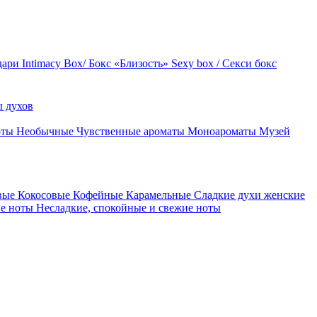
дари
Intimacy Box/ Бокс «Близость»
Sexy box / Секси бокс
 духов
оты
Необычные
Чувственные ароматы
Моноароматы
Музей
вые
Кокосовые
Кофейные
Карамельные
Сладкие духи женские
ие ноты
Несладкие, спокойные и свежие ноты