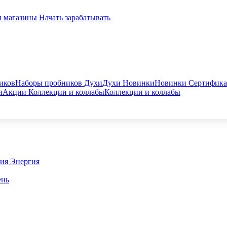
и магазины
Начать зарабатывать
иков
Наборы пробников
Духи
Духи
Новинки
Новинки
Сертифик
и
Акции
Коллекции и коллабы
Коллекции и коллабы
гия
Энергия
ень