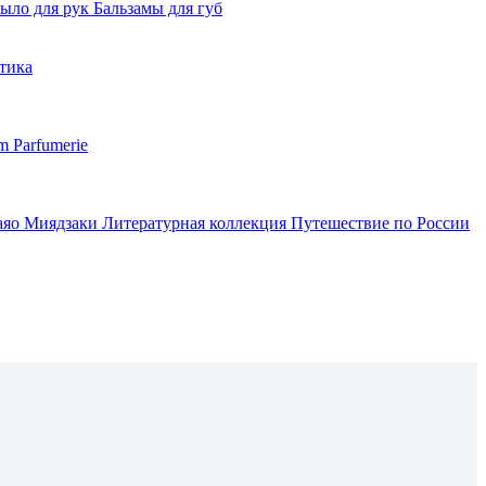
ыло для рук
Бальзамы для губ
тика
m Parfumerie
аяо Миядзаки
Литературная коллекция
Путешествие по России