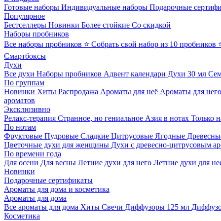
Готовые наборы
Индивидуальные наборы
Подарочные сертиф
Популярное
Бестселлеры
Новинки
Более стойкие
Со скидкой
Наборы пробников
Все наборы пробников
⭐ Собрать свой набор из 10 пробников
Смартбоксы
Духи
Все духи
Наборы пробников
Адвент календари
Духи 30 мл
Се
По группам
Новинки
Хиты
Распродажа
Ароматы для неё
Ароматы для нег
ароматов
Эксклюзивно
Релакс-терапия
Странное, но гениальное
Азия в нотах
Только н
По нотам
Фруктовые
Пудровые
Сладкие
Цитрусовые
Ягодные
Древесны
Цветочные духи для женщины
Духи с древесно-цитрусовым а
По времени года
Для осени
Для весны
Летние духи для него
Летние духи для не
Новинки
Подарочные сертификаты
Ароматы для дома и косметика
Ароматы для дома
Все ароматы для дома
Хиты
Свечи
Диффузоры 125 мл
Диффузо
Косметика