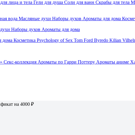
для лица и тела
Гели для душа
Соли для ванн
Скрабы для тела
М
ная вода
Масляные духи
Наборы духов
Ароматы для дома
Косме
 духи
Наборы духов
Ароматы для дома
я дома
Косметика
Psychology of Sex
Tom Ford
Byredo
Kilian
Vilhel
»
Секс-коллекция
Ароматы по Гарри Поттеру
Ароматы аниме Х
фикат на 4000 ₽