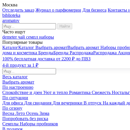
Москва
Отследить заказ
Журнал о парфюмерии
Для бизнеса
Контакты 
biblioteka
aromatov
Найти
Часто ищут
demeter
чай
семпл
наборы
Популярные товары
Каталог
Каталог
Выбрать аромат
Выбрать аромат
Наборы пробн
дома и косметика
Бренды
Бренды
Распродажа
Распродажа
Акци
100% бесплатная доставка от 2200 ₽ до ПВЗ
4-й продукт за 1 ₽
Весь каталог
Выбрать аромат
По настроению
Спокойствие и дзен
Уют и тепло
Романтика
Свежесть
Носталь
По ситуации
Для офиса
Для свидания
Для вечеринки
В отпуск
На каждый д
По сезону
Весна
Лето
Осень
Зима
Попробовать без риска
Семплы
Наборы пробников
В подарок