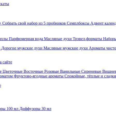
икаты
⭐ Собрать свой набор из 5 пробников
Семплбоксы
Адвент кален
мплы
Парфюмерная вода
Масляные духи
Трэвел-форматы
Наборы
о
Дорогие мужские духи
Масляные мужские духи
Ароматы чист
а сайте
е
Цветочные
Восточные
Розовые
Ванильные
Сиреневые
Вишне
роматом
Фруктово-ягодные ароматы
Спокойные, тёплые и сладк
е
ры 100 мл
Диффузоры 30 мл