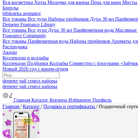
Вся косметика
Хиты
Молочко для ванны
Пена для ванн
Мисты 
Бренды
biblioteka aromatov
Все товары
Все духи
Наборы пробников
Духи 30 мл
Парфюмер
Demeter Fragrance Library
Все товары
Все духи
Духи 30 мл
Парфюмерная вода
Масляные
Fragrance Community
Все товары
Парфюмерная вода
Наборы пробников
Ароматы дл
Распродажа
Акции
Коллекции и коллабы
Коллекции
Подборки
Коллабы
Совместно с блогерами
«Зайчик
Новый 2026 год с конем-огнем
demeter
чай
семпл
наборы
demeter
чай
семпл
наборы
Главная
Каталог
Корзина
Избранное
Профиль
Главная
/
Каталог
/
Подарки и сертификаты
/
Подарочный серти