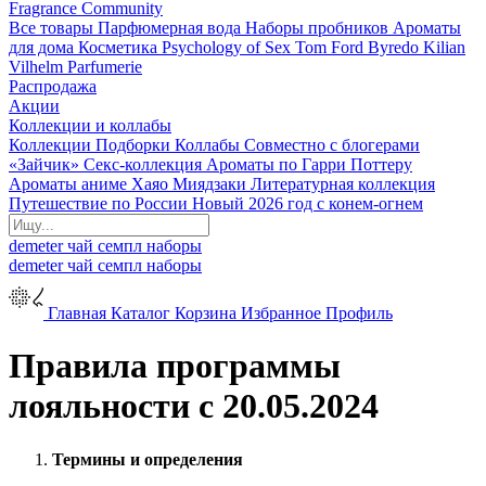
Fragrance Community
Все товары
Парфюмерная вода
Наборы пробников
Ароматы
для дома
Косметика
Psychology of Sex
Tom Ford
Byredo
Kilian
Vilhelm Parfumerie
Распродажа
Акции
Коллекции и коллабы
Коллекции
Подборки
Коллабы
Совместно с блогерами
«Зайчик»
Секс-коллекция
Ароматы по Гарри Поттеру
Ароматы аниме Хаяо Миядзаки
Литературная коллекция
Путешествие по России
Новый 2026 год с конем-огнем
demeter
чай
семпл
наборы
demeter
чай
семпл
наборы
Главная
Каталог
Корзина
Избранное
Профиль
Правила программы
лояльности с 20.05.2024
Термины и определения