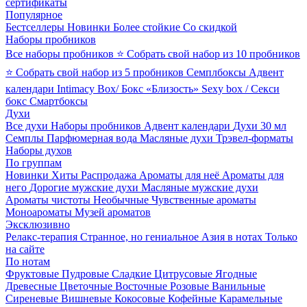
сертификаты
Популярное
Бестселлеры
Новинки
Более стойкие
Со скидкой
Наборы пробников
Все наборы пробников
⭐ Собрать свой набор из 10 пробников
⭐ Собрать свой набор из 5 пробников
Семплбоксы
Адвент
календари
Intimacy Box/ Бокс «Близость»
Sexy box / Секси
бокс
Смартбоксы
Духи
Все духи
Наборы пробников
Адвент календари
Духи 30 мл
Семплы
Парфюмерная вода
Масляные духи
Трэвел-форматы
Наборы духов
По группам
Новинки
Хиты
Распродажа
Ароматы для неё
Ароматы для
него
Дорогие мужские духи
Масляные мужские духи
Ароматы чистоты
Необычные
Чувственные ароматы
Моноароматы
Музей ароматов
Эксклюзивно
Релакс-терапия
Странное, но гениальное
Азия в нотах
Только
на сайте
По нотам
Фруктовые
Пудровые
Сладкие
Цитрусовые
Ягодные
Древесные
Цветочные
Восточные
Розовые
Ванильные
Сиреневые
Вишневые
Кокосовые
Кофейные
Карамельные