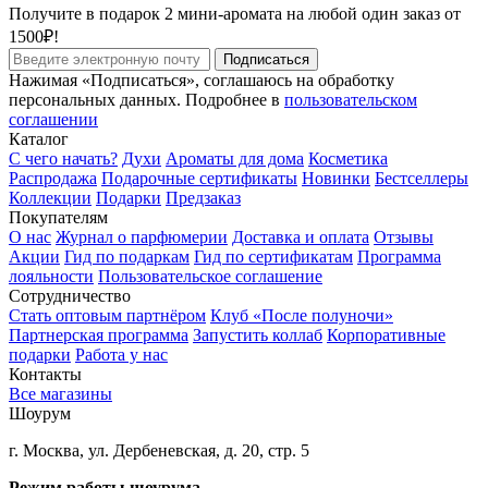
Получите в подарок 2 мини-аромата на любой один заказ от
1500₽!
Подписаться
Нажимая «Подписаться», соглашаюсь на обработку
персональных данных. Подробнее в
пользовательском
соглашении
Каталог
С чего начать?
Духи
Ароматы для дома
Косметика
Распродажа
Подарочные сертификаты
Новинки
Бестселлеры
Коллекции
Подарки
Предзаказ
Покупателям
О нас
Журнал о парфюмерии
Доставка и оплата
Отзывы
Акции
Гид по подаркам
Гид по сертификатам
Программа
лояльности
Пользовательское соглашение
Сотрудничество
Стать оптовым партнёром
Клуб «После полуночи»
Партнерская программа
Запустить коллаб
Корпоративные
подарки
Работа у нас
Контакты
Все магазины
Шоурум
г. Москва, ул. Дербеневская, д. 20, стр. 5
Режим работы шоурума