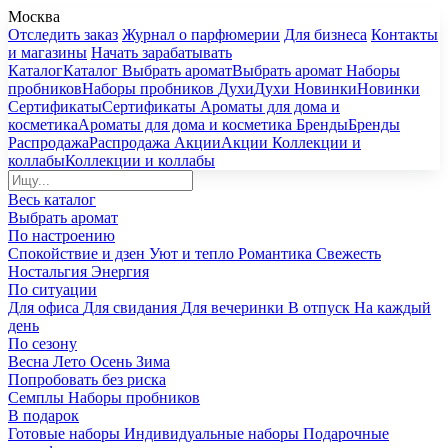
Москва
Отследить заказ
Журнал о парфюмерии
Для бизнеса
Контакты
и магазины
Начать зарабатывать
Каталог
Каталог
Выбрать аромат
Выбрать аромат
Наборы
пробников
Наборы пробников
Духи
Духи
Новинки
Новинки
Сертификаты
Сертификаты
Ароматы для дома и
косметика
Ароматы для дома и косметика
Бренды
Бренды
Распродажа
Распродажа
Акции
Акции
Коллекции и
коллабы
Коллекции и коллабы
Весь каталог
Выбрать аромат
По настроению
Спокойствие и дзен
Уют и тепло
Романтика
Свежесть
Ностальгия
Энергия
По ситуации
Для офиса
Для свидания
Для вечеринки
В отпуск
На каждый
день
По сезону
Весна
Лето
Осень
Зима
Попробовать без риска
Семплы
Наборы пробников
В подарок
Готовые наборы
Индивидуальные наборы
Подарочные