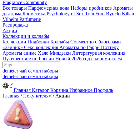
Fragrance Community
Все товары
Парфюмерная вода
Наборы пробников
Ароматы
для дома
Косметика
Psychology of Sex
Tom Ford
Byredo
Kilian
Vilhelm Parfumerie
Распродажа
Акции
Коллекции и коллабы
Коллекции
Подборки
Коллабы
Совместно с блогерами
«Зайчик»
Секс-коллекция
Ароматы по Гарри Поттеру
Ароматы аниме Хаяо Миядзаки
Литературная коллекция
Путешествие по России
Новый 2026 год с конем-огнем
demeter
чай
семпл
наборы
demeter
чай
семпл
наборы
Главная
Каталог
Корзина
Избранное
Профиль
Главная
/
Покупателям
/
Акции