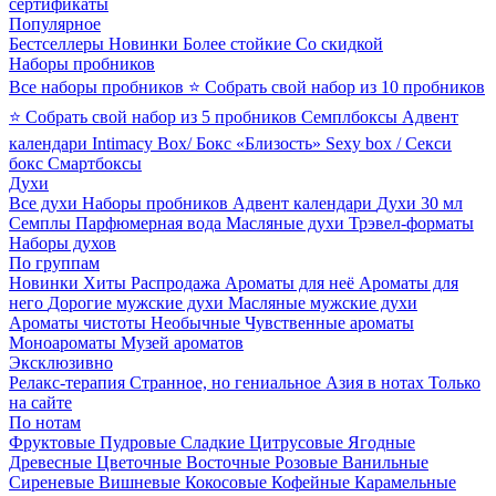
сертификаты
Популярное
Бестселлеры
Новинки
Более стойкие
Со скидкой
Наборы пробников
Все наборы пробников
⭐ Собрать свой набор из 10 пробников
⭐ Собрать свой набор из 5 пробников
Семплбоксы
Адвент
календари
Intimacy Box/ Бокс «Близость»
Sexy box / Секси
бокс
Смартбоксы
Духи
Все духи
Наборы пробников
Адвент календари
Духи 30 мл
Семплы
Парфюмерная вода
Масляные духи
Трэвел-форматы
Наборы духов
По группам
Новинки
Хиты
Распродажа
Ароматы для неё
Ароматы для
него
Дорогие мужские духи
Масляные мужские духи
Ароматы чистоты
Необычные
Чувственные ароматы
Моноароматы
Музей ароматов
Эксклюзивно
Релакс-терапия
Странное, но гениальное
Азия в нотах
Только
на сайте
По нотам
Фруктовые
Пудровые
Сладкие
Цитрусовые
Ягодные
Древесные
Цветочные
Восточные
Розовые
Ванильные
Сиреневые
Вишневые
Кокосовые
Кофейные
Карамельные