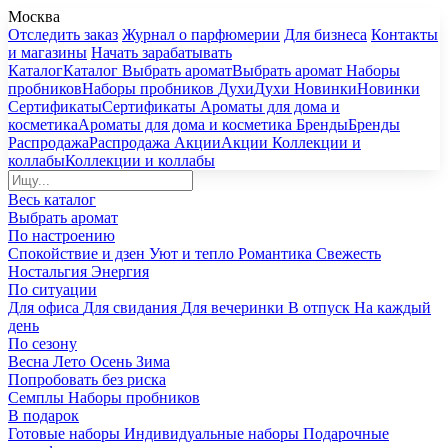
Москва
Отследить заказ
Журнал о парфюмерии
Для бизнеса
Контакты
и магазины
Начать зарабатывать
Каталог
Каталог
Выбрать аромат
Выбрать аромат
Наборы
пробников
Наборы пробников
Духи
Духи
Новинки
Новинки
Сертификаты
Сертификаты
Ароматы для дома и
косметика
Ароматы для дома и косметика
Бренды
Бренды
Распродажа
Распродажа
Акции
Акции
Коллекции и
коллабы
Коллекции и коллабы
Весь каталог
Выбрать аромат
По настроению
Спокойствие и дзен
Уют и тепло
Романтика
Свежесть
Ностальгия
Энергия
По ситуации
Для офиса
Для свидания
Для вечеринки
В отпуск
На каждый
день
По сезону
Весна
Лето
Осень
Зима
Попробовать без риска
Семплы
Наборы пробников
В подарок
Готовые наборы
Индивидуальные наборы
Подарочные