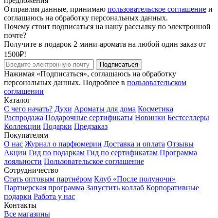
предложения
Отправляя данные, принимаю
пользовательское соглашение
и
соглашаюсь на обработку персональных данных.
Почему стоит подписаться на нашу рассылку по электронной
почте?
Получите в подарок 2 мини-аромата на любой один заказ от
1500₽!
Подписаться
Нажимая «Подписаться», соглашаюсь на обработку
персональных данных. Подробнее в
пользовательском
соглашении
Каталог
С чего начать?
Духи
Ароматы для дома
Косметика
Распродажа
Подарочные сертификаты
Новинки
Бестселлеры
Коллекции
Подарки
Предзаказ
Покупателям
О нас
Журнал о парфюмерии
Доставка и оплата
Отзывы
Акции
Гид по подаркам
Гид по сертификатам
Программа
лояльности
Пользовательское соглашение
Сотрудничество
Стать оптовым партнёром
Клуб «После полуночи»
Партнерская программа
Запустить коллаб
Корпоративные
подарки
Работа у нас
Контакты
Все магазины