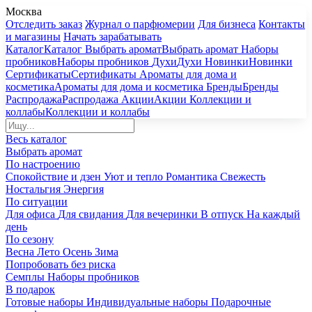
Москва
Отследить заказ
Журнал о парфюмерии
Для бизнеса
Контакты
и магазины
Начать зарабатывать
Каталог
Каталог
Выбрать аромат
Выбрать аромат
Наборы
пробников
Наборы пробников
Духи
Духи
Новинки
Новинки
Сертификаты
Сертификаты
Ароматы для дома и
косметика
Ароматы для дома и косметика
Бренды
Бренды
Распродажа
Распродажа
Акции
Акции
Коллекции и
коллабы
Коллекции и коллабы
Весь каталог
Выбрать аромат
По настроению
Спокойствие и дзен
Уют и тепло
Романтика
Свежесть
Ностальгия
Энергия
По ситуации
Для офиса
Для свидания
Для вечеринки
В отпуск
На каждый
день
По сезону
Весна
Лето
Осень
Зима
Попробовать без риска
Семплы
Наборы пробников
В подарок
Готовые наборы
Индивидуальные наборы
Подарочные