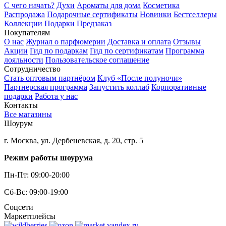
С чего начать?
Духи
Ароматы для дома
Косметика
Распродажа
Подарочные сертификаты
Новинки
Бестселлеры
Коллекции
Подарки
Предзаказ
Покупателям
О нас
Журнал о парфюмерии
Доставка и оплата
Отзывы
Акции
Гид по подаркам
Гид по сертификатам
Программа
лояльности
Пользовательское соглашение
Сотрудничество
Стать оптовым партнёром
Клуб «После полуночи»
Партнерская программа
Запустить коллаб
Корпоративные
подарки
Работа у нас
Контакты
Все магазины
Шоурум
г. Москва, ул. Дербеневская, д. 20, стр. 5
Режим работы шоурума
Пн-Пт: 09:00-20:00
Сб-Вс: 09:00-19:00
Соцсети
Маркетплейсы