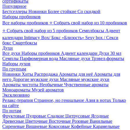
сертификаты
Популярное
Бестселлеры
Новинки
Более стойкие
Со скидкой
Наборы пробников
Все наборы пробников
⭐ Собрать свой набор из 10 пробников
⭐ Собрать свой набор из 5 пробников
Семплбоксы
Адвент
календари
Intimacy Box/ Бокс «Близость»
Sexy box / Секси
бокс
Смартбоксы
Духи
Все духи
Наборы пробников
Адвент календари
Духи 30 мл
Семплы
Парфюмерная вода
Масляные духи
Трэвел-форматы
Наборы духов
По группам
Новинки
Хиты
Распродажа
Ароматы для неё
Ароматы для
него
Дорогие мужские духи
Масляные мужские духи
Ароматы чистоты
Необычные
Чувственные ароматы
Моноароматы
Музей ароматов
Эксклюзивно
Релакс-терапия
Странное, но гениальное
Азия в нотах
Только
на сайте
По нотам
Фруктовые
Пудровые
Сладкие
Цитрусовые
Ягодные
Древесные
Цветочные
Восточные
Розовые
Ванильные
Сиреневые
Вишневые
Кокосовые
Кофейные
Карамельные