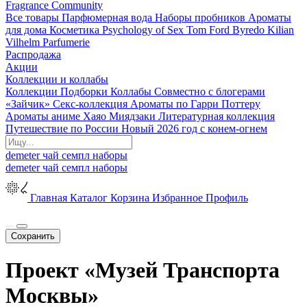
Fragrance Community
Все товары
Парфюмерная вода
Наборы пробников
Ароматы
для дома
Косметика
Psychology of Sex
Tom Ford
Byredo
Kilian
Vilhelm Parfumerie
Распродажа
Акции
Коллекции и коллабы
Коллекции
Подборки
Коллабы
Совместно с блогерами
«Зайчик»
Секс-коллекция
Ароматы по Гарри Поттеру
Ароматы аниме Хаяо Миядзаки
Литературная коллекция
Путешествие по России
Новый 2026 год с конем-огнем
demeter
чай
семпл
наборы
demeter
чай
семпл
наборы
Главная
Каталог
Корзина
Избранное
Профиль
Сохранить
Проект «Музей Транспорта
Москвы»