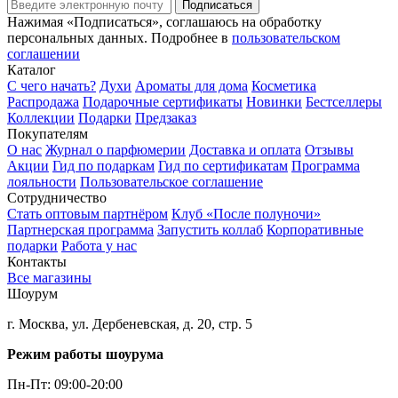
Подписаться
Нажимая «Подписаться», соглашаюсь на обработку
персональных данных. Подробнее в
пользовательском
соглашении
Каталог
С чего начать?
Духи
Ароматы для дома
Косметика
Распродажа
Подарочные сертификаты
Новинки
Бестселлеры
Коллекции
Подарки
Предзаказ
Покупателям
О нас
Журнал о парфюмерии
Доставка и оплата
Отзывы
Акции
Гид по подаркам
Гид по сертификатам
Программа
лояльности
Пользовательское соглашение
Сотрудничество
Стать оптовым партнёром
Клуб «После полуночи»
Партнерская программа
Запустить коллаб
Корпоративные
подарки
Работа у нас
Контакты
Все магазины
Шоурум
г. Москва, ул. Дербеневская, д. 20, стр. 5
Режим работы шоурума
Пн-Пт: 09:00-20:00