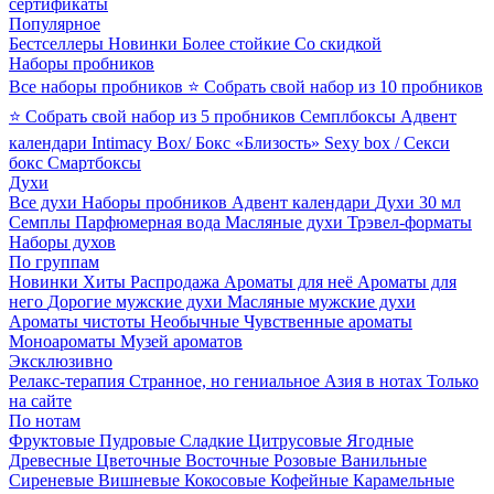
сертификаты
Популярное
Бестселлеры
Новинки
Более стойкие
Со скидкой
Наборы пробников
Все наборы пробников
⭐ Собрать свой набор из 10 пробников
⭐ Собрать свой набор из 5 пробников
Семплбоксы
Адвент
календари
Intimacy Box/ Бокс «Близость»
Sexy box / Секси
бокс
Смартбоксы
Духи
Все духи
Наборы пробников
Адвент календари
Духи 30 мл
Семплы
Парфюмерная вода
Масляные духи
Трэвел-форматы
Наборы духов
По группам
Новинки
Хиты
Распродажа
Ароматы для неё
Ароматы для
него
Дорогие мужские духи
Масляные мужские духи
Ароматы чистоты
Необычные
Чувственные ароматы
Моноароматы
Музей ароматов
Эксклюзивно
Релакс-терапия
Странное, но гениальное
Азия в нотах
Только
на сайте
По нотам
Фруктовые
Пудровые
Сладкие
Цитрусовые
Ягодные
Древесные
Цветочные
Восточные
Розовые
Ванильные
Сиреневые
Вишневые
Кокосовые
Кофейные
Карамельные