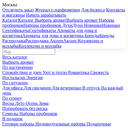
Москва
Отследить заказ
Журнал о парфюмерии
Для бизнеса
Контакты
и магазины
Начать зарабатывать
Каталог
Каталог
Выбрать аромат
Выбрать аромат
Наборы
пробников
Наборы пробников
Духи
Духи
Новинки
Новинки
Сертификаты
Сертификаты
Ароматы для дома и
косметика
Ароматы для дома и косметика
Бренды
Бренды
Распродажа
Распродажа
Акции
Акции
Коллекции и
коллабы
Коллекции и коллабы
Весь каталог
Выбрать аромат
По настроению
Спокойствие и дзен
Уют и тепло
Романтика
Свежесть
Ностальгия
Энергия
По ситуации
Для офиса
Для свидания
Для вечеринки
В отпуск
На каждый
день
По сезону
Весна
Лето
Осень
Зима
Попробовать без риска
Семплы
Наборы пробников
В подарок
Готовые наборы
Индивидуальные наборы
Подарочные