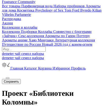
Fragrance Community
Все товары
Парфюмерная вода
Наборы пробников
Ароматы
для дома
Косметика
Psychology of Sex
Tom Ford
Byredo
Kilian
Vilhelm Parfumerie
Распродажа
Акции
Коллекции и коллабы
Коллекции
Подборки
Коллабы
Совместно с блогерами
«Зайчик»
Секс-коллекция
Ароматы по Гарри Поттеру
Ароматы аниме Хаяо Миядзаки
Литературная коллекция
Путешествие по России
Новый 2026 год с конем-огнем
demeter
чай
семпл
наборы
demeter
чай
семпл
наборы
Главная
Каталог
Корзина
Избранное
Профиль
Сохранить
Проект «Библиотеки
Коломны»