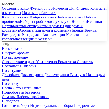
Москва
Отследить заказ
Журнал о парфюмерии
Для бизнеса
Контакты
и магазины
Начать зарабатывать
Каталог
Каталог
Выбрать аромат
Выбрать аромат
Наборы
пробников
Наборы пробников
Духи
Духи
Новинки
Новинки
Сертификаты
Сертификаты
Ароматы для дома и
косметика
Ароматы для дома и косметика
Бренды
Бренды
Распродажа
Распродажа
Акции
Акции
Коллекции и
коллабы
Коллекции и коллабы
Весь каталог
Выбрать аромат
По настроению
Спокойствие и дзен
Уют и тепло
Романтика
Свежесть
Ностальгия
Энергия
По ситуации
Для офиса
Для свидания
Для вечеринки
В отпуск
На каждый
день
По сезону
Весна
Лето
Осень
Зима
Попробовать без риска
Семплы
Наборы пробников
В подарок
Готовые наборы
Индивидуальные наборы
Подарочные