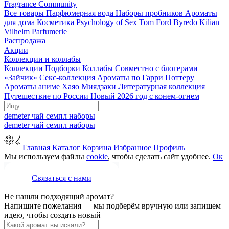
Fragrance Community
Все товары
Парфюмерная вода
Наборы пробников
Ароматы
для дома
Косметика
Psychology of Sex
Tom Ford
Byredo
Kilian
Vilhelm Parfumerie
Распродажа
Акции
Коллекции и коллабы
Коллекции
Подборки
Коллабы
Совместно с блогерами
«Зайчик»
Секс-коллекция
Ароматы по Гарри Поттеру
Ароматы аниме Хаяо Миядзаки
Литературная коллекция
Путешествие по России
Новый 2026 год с конем-огнем
demeter
чай
семпл
наборы
demeter
чай
семпл
наборы
Главная
Каталог
Корзина
Избранное
Профиль
Мы используем файлы
cookie
, чтобы сделать сайт удобнее.
Ок
Связаться с нами
Не нашли подходящий аромат?
Напишите пожелания — мы подберём вручную или запишем
идею, чтобы создать новый