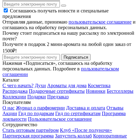
Соглашаюсь получать новости и специальные
предложения
Отправляя данные, принимаю
пользовательское соглашение
и
соглашаюсь на обработку персональных данных.
Почему стоит подписаться на нашу рассылку по электронной
почте?
Получите в подарок 2 мини-аромата на любой один заказ от
1500₽!
Подписаться
Нажимая «Подписаться», соглашаюсь на обработку
персональных данных. Подробнее в
пользовательском
соглашении
Каталог
С чего начать?
Духи
Ароматы для дома
Косметика
Распродажа
Подарочные сертификаты
Новинки
Бестселлеры
Коллекции
Подарки
Предзаказ
Покупателям
О нас
Журнал о парфюмерии
Доставка и оплата
Отзывы
Акции
Гид по подаркам
Гид по сертификатам
Программа
лояльности
Пользовательское соглашение
Сотрудничество
Стать оптовым партнёром
Клуб «После полуночи»
Партнерская программа
Запустить коллаб
Корпоративные