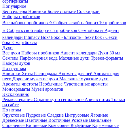
сертификаты
Популярное
Бестселлеры
Новинки
Более стойкие
Со скидкой
Наборы пробников
Все наборы пробников
⭐ Собрать свой набор из 10 пробников
⭐ Собрать свой набор из 5 пробников
Семплбоксы
Адвент
календари
Intimacy Box/ Бокс «Близость»
Sexy box / Секси
бокс
Смартбоксы
Духи
Все духи
Наборы пробников
Адвент календари
Духи 30 мл
Семплы
Парфюмерная вода
Масляные духи
Трэвел-форматы
Наборы духов
По группам
Новинки
Хиты
Распродажа
Ароматы для неё
Ароматы для
него
Дорогие мужские духи
Масляные мужские духи
Ароматы чистоты
Необычные
Чувственные ароматы
Моноароматы
Музей ароматов
Эксклюзивно
Релакс-терапия
Странное, но гениальное
Азия в нотах
Только
на сайте
По нотам
Фруктовые
Пудровые
Сладкие
Цитрусовые
Ягодные
Древесные
Цветочные
Восточные
Розовые
Ванильные
Сиреневые
Вишневые
Кокосовые
Кофейные
Карамельные