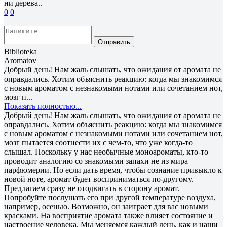
ни дерева..
0
0
Отправить
Biblioteka
Aromatov
Добрый день! Нам жаль слышать, что ожидания от аромата не
оправдались. Хотим объяснить реакцию: когда мы знакомимся
с новым ароматом с незнакомыми нотами или сочетанием нот,
мозг п...
Показать полностью...
Добрый день! Нам жаль слышать, что ожидания от аромата не
оправдались. Хотим объяснить реакцию: когда мы знакомимся
с новым ароматом с незнакомыми нотами или сочетанием нот,
мозг пытается соотнести их с чем-то, что уже когда-то
слышал. Поскольку у нас необычные моноароматы, кто-то
проводит аналогию со знакомыми запахи не из мира
парфюмерии. Но если дать время, чтобы сознание привыкло к
новой ноте, аромат будет восприниматься по-другому.
Предлагаем сразу не отодвигать в сторону аромат.
Попробуйте послушать его при другой температуре воздуха,
например, осенью. Возможно, он заиграет для вас новыми
красками. На восприятие аромата также влияет состояние и
настроение человека. Мы меняемся каждый день, как и наши