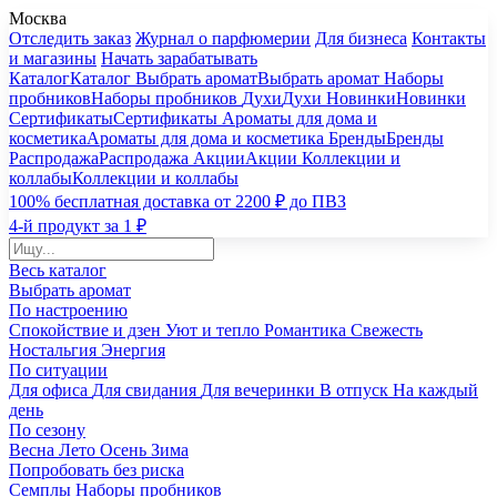
Москва
Отследить заказ
Журнал о парфюмерии
Для бизнеса
Контакты
и магазины
Начать зарабатывать
Каталог
Каталог
Выбрать аромат
Выбрать аромат
Наборы
пробников
Наборы пробников
Духи
Духи
Новинки
Новинки
Сертификаты
Сертификаты
Ароматы для дома и
косметика
Ароматы для дома и косметика
Бренды
Бренды
Распродажа
Распродажа
Акции
Акции
Коллекции и
коллабы
Коллекции и коллабы
100% бесплатная доставка от 2200 ₽ до ПВЗ
4-й продукт за 1 ₽
Весь каталог
Выбрать аромат
По настроению
Спокойствие и дзен
Уют и тепло
Романтика
Свежесть
Ностальгия
Энергия
По ситуации
Для офиса
Для свидания
Для вечеринки
В отпуск
На каждый
день
По сезону
Весна
Лето
Осень
Зима
Попробовать без риска
Семплы
Наборы пробников