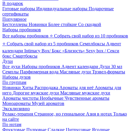
В подарок
Готовые наборы
Индивидуальные наборы
Подарочные
сертификаты
Популярное
Бестселлеры
Новинки
Более стойкие
Со скидкой
Наборы пробников
Все наборы пробников
⭐ Собрать свой набор из 10 пробников
⭐ Собрать свой набор из 5 пробников
Семплбоксы
Адвент
календари
Intimacy Box/ Бокс «Близость»
Sexy box / Секси
бокс
Смартбоксы
Духи
Все духи
Наборы пробников
Адвент календари
Духи 30 мл
Семплы
Парфюмерная вода
Масляные духи
Трэвел-форматы
Наборы духов
По группам
Новинки
Хиты
Распродажа
Ароматы для неё
Ароматы для
него
Дорогие мужские духи
Масляные мужские духи
Ароматы чистоты
Необычные
Чувственные ароматы
Моноароматы
Музей ароматов
Эксклюзивно
Релакс-терапия
Странное, но гениальное
Азия в нотах
Только
на сайте
По нотам
Фруктовые
Пудровые
Сладкие
Цитрусовые
Ягодные