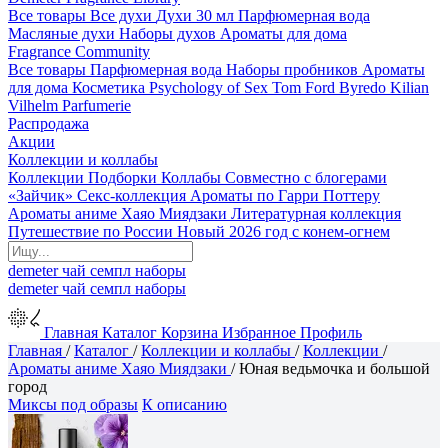
Все товары
Все духи
Духи 30 мл
Парфюмерная вода
Масляные духи
Наборы духов
Ароматы для дома
Fragrance Community
Все товары
Парфюмерная вода
Наборы пробников
Ароматы
для дома
Косметика
Psychology of Sex
Tom Ford
Byredo
Kilian
Vilhelm Parfumerie
Распродажа
Акции
Коллекции и коллабы
Коллекции
Подборки
Коллабы
Совместно с блогерами
«Зайчик»
Секс-коллекция
Ароматы по Гарри Поттеру
Ароматы аниме Хаяо Миядзаки
Литературная коллекция
Путешествие по России
Новый 2026 год с конем-огнем
demeter
чай
семпл
наборы
demeter
чай
семпл
наборы
Главная
Каталог
Корзина
Избранное
Профиль
Главная
/
Каталог
/
Коллекции и коллабы
/
Коллекции
/
Ароматы аниме Хаяо Миядзаки
/
Юная ведьмочка и большой
город
Миксы под образы
К описанию