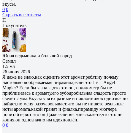
вкусы.
0
0
Скрыть все ответы
П
Покупатель
Юная ведьмочка и большой город
Семпл
1.5 мл
26 июня 2026
Я даже не знаю,как оценить этот аромат,ребят,ну почему
настолько воображаемая пирамида,если это 1 в 1 Angel
Mugler? Если бы я знала,что это он,за километр бы не
приблизилась к аромату,его зубодробильная сладость просто
сведёт с ума.Вкусы у всех разные и поклонников однозначно
найдет,но меня разочаровывает,что вы не пишете реальные
ноты аромата,какой гранат и фиалка,пирамиду мюглера
почитайте,вот это он.Даже если вы мне скажете,что это не
копия,он однозначно им вдохновлён.
0
0