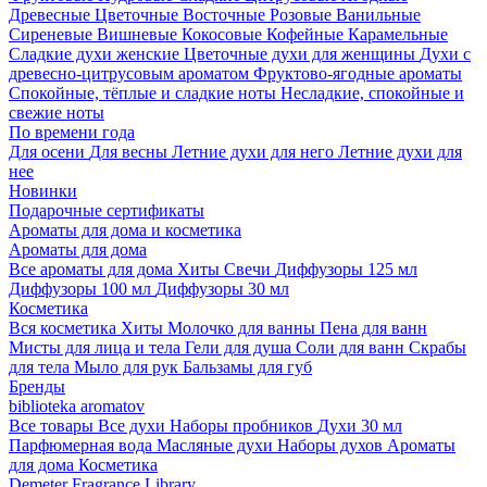
Древесные
Цветочные
Восточные
Розовые
Ванильные
Сиреневые
Вишневые
Кокосовые
Кофейные
Карамельные
Сладкие духи женские
Цветочные духи для женщины
Духи с
древесно-цитрусовым ароматом
Фруктово-ягодные ароматы
Спокойные, тёплые и сладкие ноты
Несладкие, спокойные и
свежие ноты
По времени года
Для осени
Для весны
Летние духи для него
Летние духи для
нее
Новинки
Подарочные сертификаты
Ароматы для дома и косметика
Ароматы для дома
Все ароматы для дома
Хиты
Свечи
Диффузоры 125 мл
Диффузоры 100 мл
Диффузоры 30 мл
Косметика
Вся косметика
Хиты
Молочко для ванны
Пена для ванн
Мисты для лица и тела
Гели для душа
Соли для ванн
Скрабы
для тела
Мыло для рук
Бальзамы для губ
Бренды
biblioteka aromatov
Все товары
Все духи
Наборы пробников
Духи 30 мл
Парфюмерная вода
Масляные духи
Наборы духов
Ароматы
для дома
Косметика
Demeter Fragrance Library