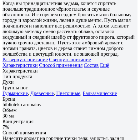
Когда вы тринадцатилетняя ведьма, хочется спрятать
подальше традиционное чёрное платье и скучные
обязанности. И с горячим сердцем бросить вызов большому
городу и взрослой жизни, лелея в душе мечты. Пусть магия
подчинится и наполнит вас решимостью. А затем заставит
любимую метёлку смело рассекать облака, оставляя
воздушный и сладкий шлейф от фруктового пирога, который
нужно срочно доставить. Пусть этот амбровый аромат с
нотами граната, цветов и дерева станет гимном доброго
волшебства и цветущей юности, не знающей преград.
Развернуть описание
Свернуть описание
Характеристики
Способ применения
Состав
Ещё
Характеристики
Тип продукта
Духи
Группы нот
Гурманские
,
Древесные
,
Цветочные
,
Бальзамические
Бренд
biblioteka aromatov
Объем
30 мл
Концентрация
7%
Способ применения
Нанесите аромат на горячие точки тела: запястья, задняя