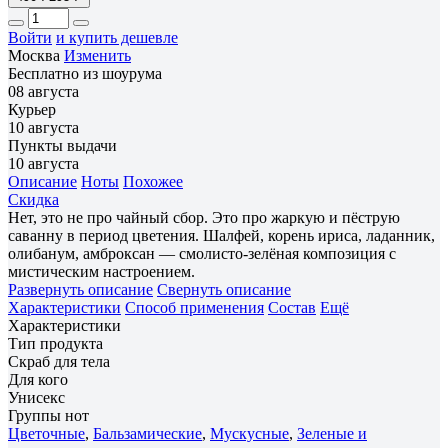
Войти
и купить дешевле
Москва
Изменить
Бесплатно из шоурума
08 августа
Курьер
10 августа
Пункты выдачи
10 августа
Описание
Ноты
Похожее
Скидка
Нет, это не про чайный сбор. Это про жаркую и пёструю
саванну в период цветения. Шалфей, корень ириса, ладанник,
олибанум, амброксан — смолисто-зелёная композиция с
мистическим настроением.
Развернуть описание
Свернуть описание
Характеристики
Способ применения
Состав
Ещё
Характеристики
Тип продукта
Скраб для тела
Для кого
Унисекс
Группы нот
Цветочные
,
Бальзамические
,
Мускусные
,
Зеленые и