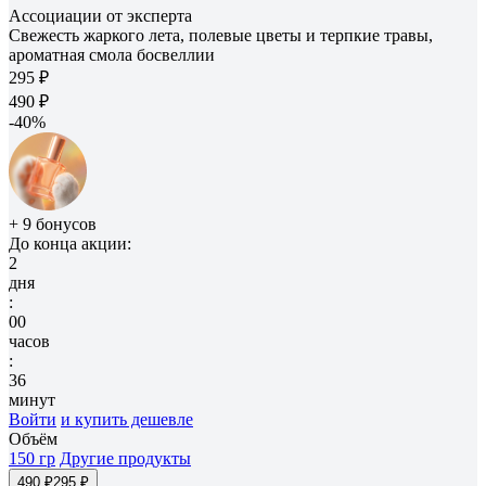
Ассоциации от эксперта
Свежесть жаркого лета, полевые цветы и терпкие травы,
ароматная смола босвеллии
295 ₽
490 ₽
-40%
+ 9 бонусов
До конца акции:
2
дня
:
00
часов
:
36
минут
Войти
и купить дешевле
Объём
150 гр
Другие продукты
490 ₽
295 ₽