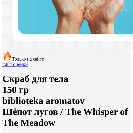
Только на сайте
4.8
4 оценки
Скраб для тела
150 гр
biblioteka aromatov
Шёпот лугов /
The Whisper of
The Meadow