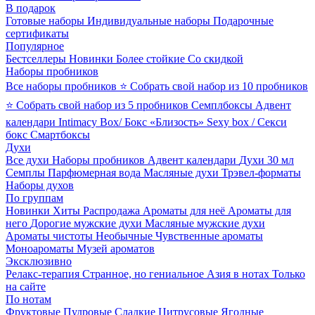
В подарок
Готовые наборы
Индивидуальные наборы
Подарочные
сертификаты
Популярное
Бестселлеры
Новинки
Более стойкие
Со скидкой
Наборы пробников
Все наборы пробников
⭐ Собрать свой набор из 10 пробников
⭐ Собрать свой набор из 5 пробников
Семплбоксы
Адвент
календари
Intimacy Box/ Бокс «Близость»
Sexy box / Секси
бокс
Смартбоксы
Духи
Все духи
Наборы пробников
Адвент календари
Духи 30 мл
Семплы
Парфюмерная вода
Масляные духи
Трэвел-форматы
Наборы духов
По группам
Новинки
Хиты
Распродажа
Ароматы для неё
Ароматы для
него
Дорогие мужские духи
Масляные мужские духи
Ароматы чистоты
Необычные
Чувственные ароматы
Моноароматы
Музей ароматов
Эксклюзивно
Релакс-терапия
Странное, но гениальное
Азия в нотах
Только
на сайте
По нотам
Фруктовые
Пудровые
Сладкие
Цитрусовые
Ягодные