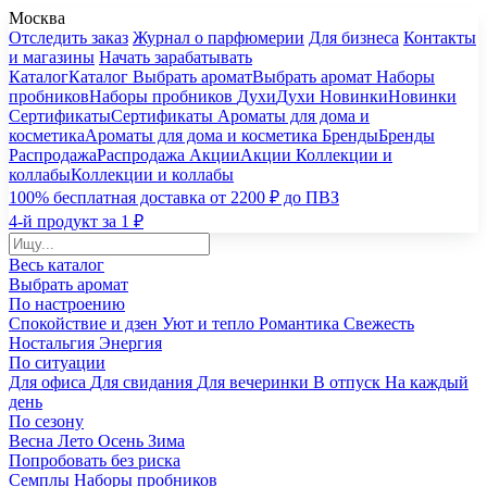
Москва
Отследить заказ
Журнал о парфюмерии
Для бизнеса
Контакты
и магазины
Начать зарабатывать
Каталог
Каталог
Выбрать аромат
Выбрать аромат
Наборы
пробников
Наборы пробников
Духи
Духи
Новинки
Новинки
Сертификаты
Сертификаты
Ароматы для дома и
косметика
Ароматы для дома и косметика
Бренды
Бренды
Распродажа
Распродажа
Акции
Акции
Коллекции и
коллабы
Коллекции и коллабы
100% бесплатная доставка от 2200 ₽ до ПВЗ
4-й продукт за 1 ₽
Весь каталог
Выбрать аромат
По настроению
Спокойствие и дзен
Уют и тепло
Романтика
Свежесть
Ностальгия
Энергия
По ситуации
Для офиса
Для свидания
Для вечеринки
В отпуск
На каждый
день
По сезону
Весна
Лето
Осень
Зима
Попробовать без риска
Семплы
Наборы пробников