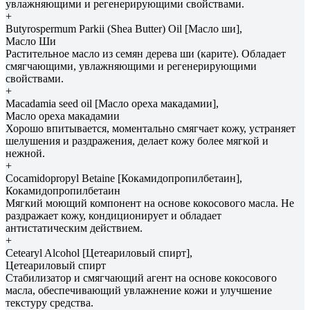
увлажняющими и регенерирующими свойствами.
+
Butyrospermum Parkii (Shea Butter) Oil [Масло ши],
Масло Ши
Растительное масло из семян дерева ши (карите). Обладает
смягчающими, увлажняющими и регенерирующими
свойствами.
+
Macadamia seed oil [Масло ореха макадамии],
Масло ореха макадамии
Хорошо впитывается, моментально смягчает кожу, устраняет
шелушения и раздражения, делает кожу более мягкой и
нежной.
+
Cocamidopropyl Betaine [Кокамидопропилбетаин],
Кокамидопропилбетаин
Мягкий моющий компонент на основе кокосового масла. Не
раздражает кожу, кондиционирует и обладает
антистатическим действием.
+
Cetearyl Alcohol [Цетеариловый спирт],
Цетеариловый спирт
Стабилизатор и смягчающий агент на основе кокосового
масла, обеспечивающий увлажнение кожи и улучшение
текстуру средства.