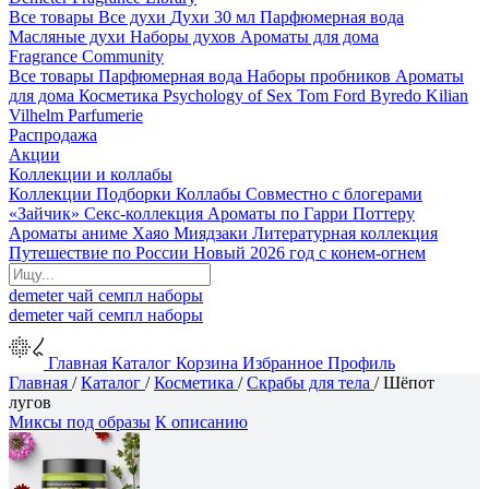
Все товары
Все духи
Духи 30 мл
Парфюмерная вода
Масляные духи
Наборы духов
Ароматы для дома
Fragrance Community
Все товары
Парфюмерная вода
Наборы пробников
Ароматы
для дома
Косметика
Psychology of Sex
Tom Ford
Byredo
Kilian
Vilhelm Parfumerie
Распродажа
Акции
Коллекции и коллабы
Коллекции
Подборки
Коллабы
Совместно с блогерами
«Зайчик»
Секс-коллекция
Ароматы по Гарри Поттеру
Ароматы аниме Хаяо Миядзаки
Литературная коллекция
Путешествие по России
Новый 2026 год с конем-огнем
demeter
чай
семпл
наборы
demeter
чай
семпл
наборы
Главная
Каталог
Корзина
Избранное
Профиль
Главная
/
Каталог
/
Косметика
/
Скрабы для тела
/
Шёпот
лугов
Миксы под образы
К описанию