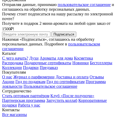
Отправляя данные, принимаю
пользовательское соглашение
и
соглашаюсь на обработку персональных данных.
Почему стоит подписаться на нашу рассылку по электронной
почте?
Получите в подарок 2 мини-аромата на любой один заказ от
1500₽!
Подписаться
Нажимая «Подписаться», соглашаюсь на обработку
персональных данных. Подробнее в
пользовательском
соглашении
Каталог
С чего начать?
Духи
Ароматы для дома
Косметика
Распродажа
Подарочные сертификаты
Новинки
Бестселлеры
Коллекции
Подарки
Предзаказ
Покупателям
О нас
Журнал о парфюмерии
Доставка и оплата
Отзывы
Акции
Гид по подаркам
Гид по сертификатам
Программа
лояльности
Пользовательское соглашение
Сотрудничество
Стать оптовым партнёром
Клуб «После полуночи»
Партнерская программа
Запустить коллаб
Корпоративные
подарки
Работа у нас
Контакты
Все магазины