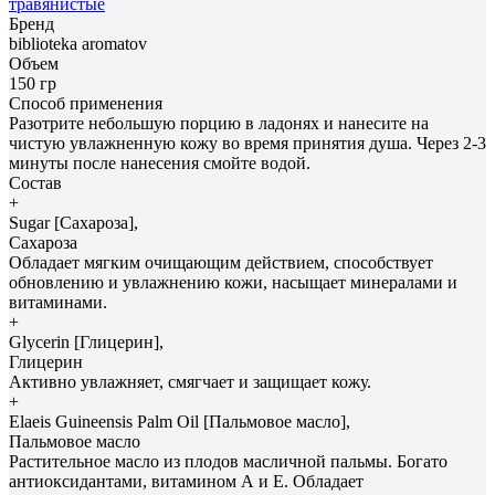
травянистые
Бренд
biblioteka aromatov
Объем
150 гр
Способ применения
Разотрите небольшую порцию в ладонях и нанесите на
чистую увлажненную кожу во время принятия душа. Через 2-3
минуты после нанесения смойте водой.
Состав
+
Sugar [Сахароза],
Сахароза
Обладает мягким очищающим действием, способствует
обновлению и увлажнению кожи, насыщает минералами и
витаминами.
+
Glycerin [Глицерин],
Глицерин
Активно увлажняет, смягчает и защищает кожу.
+
Elaeis Guineensis Palm Oil [Пальмовое масло],
Пальмовое масло
Растительное масло из плодов масличной пальмы. Богато
антиоксидантами, витамином А и Е. Обладает