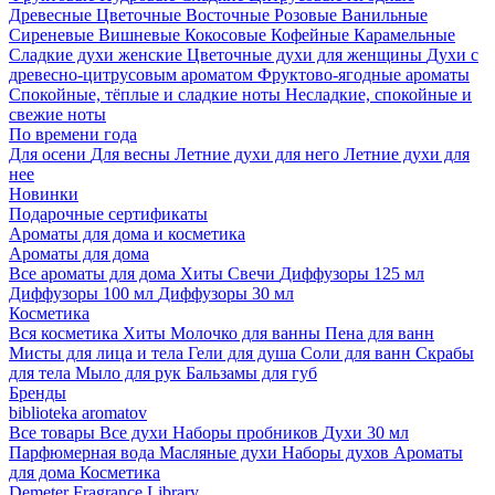
Древесные
Цветочные
Восточные
Розовые
Ванильные
Сиреневые
Вишневые
Кокосовые
Кофейные
Карамельные
Сладкие духи женские
Цветочные духи для женщины
Духи с
древесно-цитрусовым ароматом
Фруктово-ягодные ароматы
Спокойные, тёплые и сладкие ноты
Несладкие, спокойные и
свежие ноты
По времени года
Для осени
Для весны
Летние духи для него
Летние духи для
нее
Новинки
Подарочные сертификаты
Ароматы для дома и косметика
Ароматы для дома
Все ароматы для дома
Хиты
Свечи
Диффузоры 125 мл
Диффузоры 100 мл
Диффузоры 30 мл
Косметика
Вся косметика
Хиты
Молочко для ванны
Пена для ванн
Мисты для лица и тела
Гели для душа
Соли для ванн
Скрабы
для тела
Мыло для рук
Бальзамы для губ
Бренды
biblioteka aromatov
Все товары
Все духи
Наборы пробников
Духи 30 мл
Парфюмерная вода
Масляные духи
Наборы духов
Ароматы
для дома
Косметика
Demeter Fragrance Library