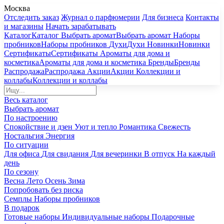
Москва
Отследить заказ
Журнал о парфюмерии
Для бизнеса
Контакты
и магазины
Начать зарабатывать
Каталог
Каталог
Выбрать аромат
Выбрать аромат
Наборы
пробников
Наборы пробников
Духи
Духи
Новинки
Новинки
Сертификаты
Сертификаты
Ароматы для дома и
косметика
Ароматы для дома и косметика
Бренды
Бренды
Распродажа
Распродажа
Акции
Акции
Коллекции и
коллабы
Коллекции и коллабы
Весь каталог
Выбрать аромат
По настроению
Спокойствие и дзен
Уют и тепло
Романтика
Свежесть
Ностальгия
Энергия
По ситуации
Для офиса
Для свидания
Для вечеринки
В отпуск
На каждый
день
По сезону
Весна
Лето
Осень
Зима
Попробовать без риска
Семплы
Наборы пробников
В подарок
Готовые наборы
Индивидуальные наборы
Подарочные