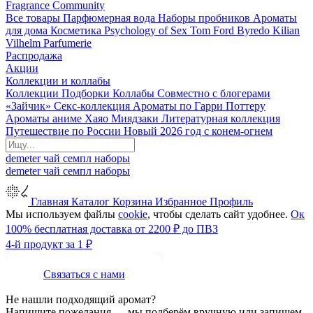
Fragrance Community
Все товары
Парфюмерная вода
Наборы пробников
Ароматы
для дома
Косметика
Psychology of Sex
Tom Ford
Byredo
Kilian
Vilhelm Parfumerie
Распродажа
Акции
Коллекции и коллабы
Коллекции
Подборки
Коллабы
Совместно с блогерами
«Зайчик»
Секс-коллекция
Ароматы по Гарри Поттеру
Ароматы аниме Хаяо Миядзаки
Литературная коллекция
Путешествие по России
Новый 2026 год с конем-огнем
demeter
чай
семпл
наборы
demeter
чай
семпл
наборы
Главная
Каталог
Корзина
Избранное
Профиль
Мы используем файлы
cookie
, чтобы сделать сайт удобнее.
Ок
100% бесплатная доставка от 2200 ₽ до ПВЗ
4-й продукт за 1 ₽
Связаться с нами
Не нашли подходящий аромат?
Напишите пожелания — мы подберём вручную или запишем