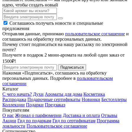
идею, чтобы создать новый
Соглашаюсь получать новости и специальные
предложения
Отправляя данные, принимаю
пользовательское соглашение
и
соглашаюсь на обработку персональных данных.
Почему стоит подписаться на нашу рассылку по электронной
почте?
Получите в подарок 2 мини-аромата на любой один заказ от
1500₽!
Подписаться
Нажимая «Подписаться», соглашаюсь на обработку
персональных данных. Подробнее в
пользовательском
соглашении
Каталог
С чего начать?
Духи
Ароматы для дома
Косметика
Распродажа
Подарочные сертификаты
Новинки
Бестселлеры
Коллекции
Подарки
Предзаказ
Покупателям
О нас
Журнал о парфюмерии
Доставка и оплата
Отзывы
Акции
Гид по подаркам
Гид по сертификатам
Программа
лояльности
Пользовательское соглашение
Сотрудничество