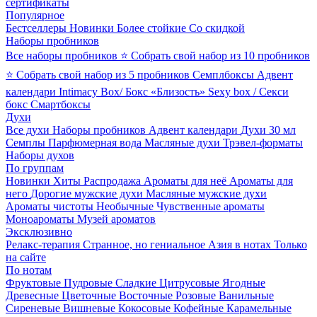
сертификаты
Популярное
Бестселлеры
Новинки
Более стойкие
Со скидкой
Наборы пробников
Все наборы пробников
⭐ Собрать свой набор из 10 пробников
⭐ Собрать свой набор из 5 пробников
Семплбоксы
Адвент
календари
Intimacy Box/ Бокс «Близость»
Sexy box / Секси
бокс
Смартбоксы
Духи
Все духи
Наборы пробников
Адвент календари
Духи 30 мл
Семплы
Парфюмерная вода
Масляные духи
Трэвел-форматы
Наборы духов
По группам
Новинки
Хиты
Распродажа
Ароматы для неё
Ароматы для
него
Дорогие мужские духи
Масляные мужские духи
Ароматы чистоты
Необычные
Чувственные ароматы
Моноароматы
Музей ароматов
Эксклюзивно
Релакс-терапия
Странное, но гениальное
Азия в нотах
Только
на сайте
По нотам
Фруктовые
Пудровые
Сладкие
Цитрусовые
Ягодные
Древесные
Цветочные
Восточные
Розовые
Ванильные
Сиреневые
Вишневые
Кокосовые
Кофейные
Карамельные