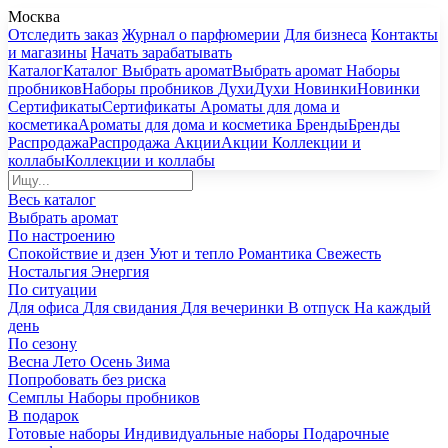
Москва
Отследить заказ
Журнал о парфюмерии
Для бизнеса
Контакты
и магазины
Начать зарабатывать
Каталог
Каталог
Выбрать аромат
Выбрать аромат
Наборы
пробников
Наборы пробников
Духи
Духи
Новинки
Новинки
Сертификаты
Сертификаты
Ароматы для дома и
косметика
Ароматы для дома и косметика
Бренды
Бренды
Распродажа
Распродажа
Акции
Акции
Коллекции и
коллабы
Коллекции и коллабы
Весь каталог
Выбрать аромат
По настроению
Спокойствие и дзен
Уют и тепло
Романтика
Свежесть
Ностальгия
Энергия
По ситуации
Для офиса
Для свидания
Для вечеринки
В отпуск
На каждый
день
По сезону
Весна
Лето
Осень
Зима
Попробовать без риска
Семплы
Наборы пробников
В подарок
Готовые наборы
Индивидуальные наборы
Подарочные