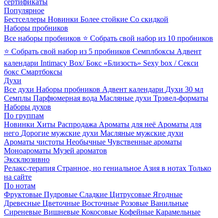
сертификаты
Популярное
Бестселлеры
Новинки
Более стойкие
Со скидкой
Наборы пробников
Все наборы пробников
⭐ Собрать свой набор из 10 пробников
⭐ Собрать свой набор из 5 пробников
Семплбоксы
Адвент
календари
Intimacy Box/ Бокс «Близость»
Sexy box / Секси
бокс
Смартбоксы
Духи
Все духи
Наборы пробников
Адвент календари
Духи 30 мл
Семплы
Парфюмерная вода
Масляные духи
Трэвел-форматы
Наборы духов
По группам
Новинки
Хиты
Распродажа
Ароматы для неё
Ароматы для
него
Дорогие мужские духи
Масляные мужские духи
Ароматы чистоты
Необычные
Чувственные ароматы
Моноароматы
Музей ароматов
Эксклюзивно
Релакс-терапия
Странное, но гениальное
Азия в нотах
Только
на сайте
По нотам
Фруктовые
Пудровые
Сладкие
Цитрусовые
Ягодные
Древесные
Цветочные
Восточные
Розовые
Ванильные
Сиреневые
Вишневые
Кокосовые
Кофейные
Карамельные