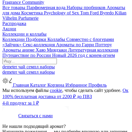
Fragrance Community
Все товары
Парфюмерная вода
Наборы пробников
Ароматы
для дома
Косметика
Psychology of Sex
Tom Ford
Byredo
Kilian
Vilhelm Parfumerie
Распродажа
Акции
Коллекции и коллабы
Коллекции
Подборки
Коллабы
Совместно с блогерами
«Зайчик»
Секс-коллекция
Ароматы по Гарри Поттеру
Ароматы аниме Хаяо Миядзаки
Литературная коллекция
Путешествие по России
Новый 2026 год с конем-огнем
demeter
чай
семпл
наборы
demeter
чай
семпл
наборы
Главная
Каталог
Корзина
Избранное
Профиль
Мы используем файлы
cookie
, чтобы сделать сайт удобнее.
Ок
100% бесплатная доставка от 2200 ₽ до ПВЗ
4-й продукт за 1 ₽
Связаться с нами
Не нашли подходящий аромат?
Напишите пожелания — мы подберём вручную или запишем