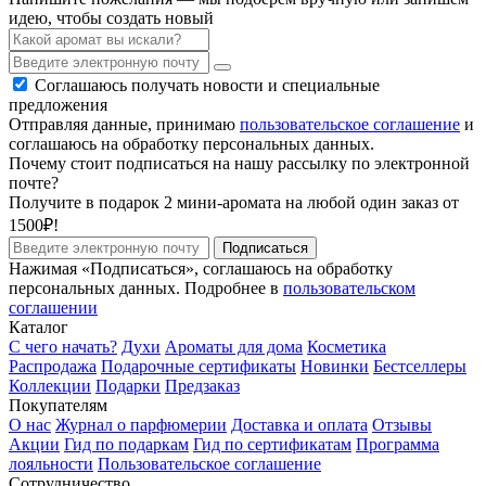
идею, чтобы создать новый
Соглашаюсь получать новости и специальные
предложения
Отправляя данные, принимаю
пользовательское соглашение
и
соглашаюсь на обработку персональных данных.
Почему стоит подписаться на нашу рассылку по электронной
почте?
Получите в подарок 2 мини-аромата на любой один заказ от
1500₽!
Подписаться
Нажимая «Подписаться», соглашаюсь на обработку
персональных данных. Подробнее в
пользовательском
соглашении
Каталог
С чего начать?
Духи
Ароматы для дома
Косметика
Распродажа
Подарочные сертификаты
Новинки
Бестселлеры
Коллекции
Подарки
Предзаказ
Покупателям
О нас
Журнал о парфюмерии
Доставка и оплата
Отзывы
Акции
Гид по подаркам
Гид по сертификатам
Программа
лояльности
Пользовательское соглашение
Сотрудничество