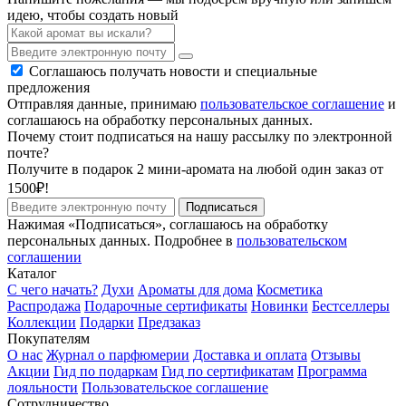
идею, чтобы создать новый
Соглашаюсь получать новости и специальные
предложения
Отправляя данные, принимаю
пользовательское соглашение
и
соглашаюсь на обработку персональных данных.
Почему стоит подписаться на нашу рассылку по электронной
почте?
Получите в подарок 2 мини-аромата на любой один заказ от
1500₽!
Подписаться
Нажимая «Подписаться», соглашаюсь на обработку
персональных данных. Подробнее в
пользовательском
соглашении
Каталог
С чего начать?
Духи
Ароматы для дома
Косметика
Распродажа
Подарочные сертификаты
Новинки
Бестселлеры
Коллекции
Подарки
Предзаказ
Покупателям
О нас
Журнал о парфюмерии
Доставка и оплата
Отзывы
Акции
Гид по подаркам
Гид по сертификатам
Программа
лояльности
Пользовательское соглашение
Сотрудничество