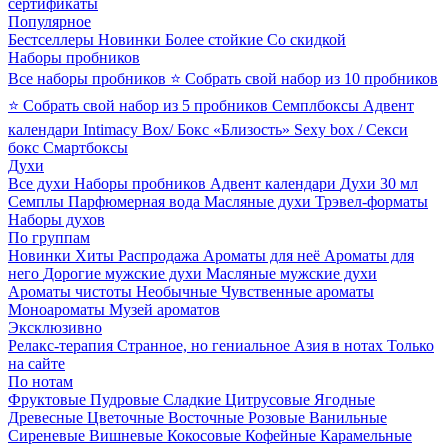
сертификаты
Популярное
Бестселлеры
Новинки
Более стойкие
Со скидкой
Наборы пробников
Все наборы пробников
⭐ Собрать свой набор из 10 пробников
⭐ Собрать свой набор из 5 пробников
Семплбоксы
Адвент
календари
Intimacy Box/ Бокс «Близость»
Sexy box / Секси
бокс
Смартбоксы
Духи
Все духи
Наборы пробников
Адвент календари
Духи 30 мл
Семплы
Парфюмерная вода
Масляные духи
Трэвел-форматы
Наборы духов
По группам
Новинки
Хиты
Распродажа
Ароматы для неё
Ароматы для
него
Дорогие мужские духи
Масляные мужские духи
Ароматы чистоты
Необычные
Чувственные ароматы
Моноароматы
Музей ароматов
Эксклюзивно
Релакс-терапия
Странное, но гениальное
Азия в нотах
Только
на сайте
По нотам
Фруктовые
Пудровые
Сладкие
Цитрусовые
Ягодные
Древесные
Цветочные
Восточные
Розовые
Ванильные
Сиреневые
Вишневые
Кокосовые
Кофейные
Карамельные