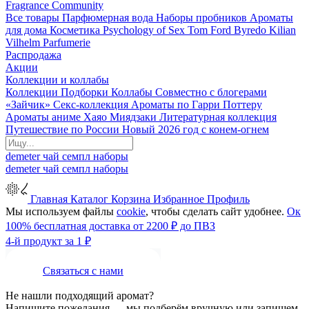
Fragrance Community
Все товары
Парфюмерная вода
Наборы пробников
Ароматы
для дома
Косметика
Psychology of Sex
Tom Ford
Byredo
Kilian
Vilhelm Parfumerie
Распродажа
Акции
Коллекции и коллабы
Коллекции
Подборки
Коллабы
Совместно с блогерами
«Зайчик»
Секс-коллекция
Ароматы по Гарри Поттеру
Ароматы аниме Хаяо Миядзаки
Литературная коллекция
Путешествие по России
Новый 2026 год с конем-огнем
demeter
чай
семпл
наборы
demeter
чай
семпл
наборы
Главная
Каталог
Корзина
Избранное
Профиль
Мы используем файлы
cookie
, чтобы сделать сайт удобнее.
Ок
100% бесплатная доставка от 2200 ₽ до ПВЗ
4-й продукт за 1 ₽
Связаться с нами
Не нашли подходящий аромат?
Напишите пожелания — мы подберём вручную или запишем