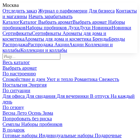
Москва
Отследить заказ
Журнал о парфюмерии
Для бизнеса
Контакты
и магазины
Начать зарабатывать
Каталог
Каталог
Выбрать аромат
Выбрать аромат
Наборы
пробников
Наборы пробников
Духи
Духи
Новинки
Новинки
Сертификаты
Сертификаты
Ароматы для дома и
косметика
Ароматы для дома и косметика
Бренды
Бренды
Распродажа
Распродажа
Акции
Акции
Коллекции и
коллабы
Коллекции и коллабы
Весь каталог
Выбрать аромат
По настроению
Спокойствие и дзен
Уют и тепло
Романтика
Свежесть
Ностальгия
Энергия
По ситуации
Для офиса
Для свидания
Для вечеринки
В отпуск
На каждый
день
По сезону
Весна
Лето
Осень
Зима
Попробовать без риска
Семплы
Наборы пробников
В подарок
Готовые наборы
Индивидуальные наборы
Подарочные