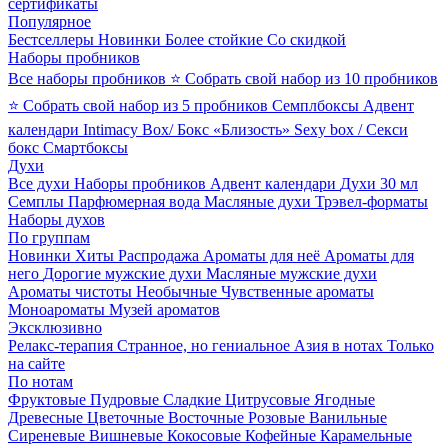
сертификаты
Популярное
Бестселлеры
Новинки
Более стойкие
Со скидкой
Наборы пробников
Все наборы пробников
⭐ Собрать свой набор из 10 пробников
⭐ Собрать свой набор из 5 пробников
Семплбоксы
Адвент
календари
Intimacy Box/ Бокс «Близость»
Sexy box / Секси
бокс
Смартбоксы
Духи
Все духи
Наборы пробников
Адвент календари
Духи 30 мл
Семплы
Парфюмерная вода
Масляные духи
Трэвел-форматы
Наборы духов
По группам
Новинки
Хиты
Распродажа
Ароматы для неё
Ароматы для
него
Дорогие мужские духи
Масляные мужские духи
Ароматы чистоты
Необычные
Чувственные ароматы
Моноароматы
Музей ароматов
Эксклюзивно
Релакс-терапия
Странное, но гениальное
Азия в нотах
Только
на сайте
По нотам
Фруктовые
Пудровые
Сладкие
Цитрусовые
Ягодные
Древесные
Цветочные
Восточные
Розовые
Ванильные
Сиреневые
Вишневые
Кокосовые
Кофейные
Карамельные