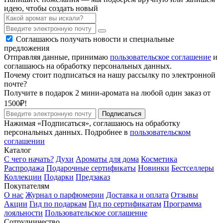
идею, чтобы создать новый
Соглашаюсь получать новости и специальные
предложения
Отправляя данные, принимаю
пользовательское соглашение
и
соглашаюсь на обработку персональных данных.
Почему стоит подписаться на нашу рассылку по электронной
почте?
Получите в подарок 2 мини-аромата на любой один заказ от
1500₽!
Подписаться
Нажимая «Подписаться», соглашаюсь на обработку
персональных данных. Подробнее в
пользовательском
соглашении
Каталог
С чего начать?
Духи
Ароматы для дома
Косметика
Распродажа
Подарочные сертификаты
Новинки
Бестселлеры
Коллекции
Подарки
Предзаказ
Покупателям
О нас
Журнал о парфюмерии
Доставка и оплата
Отзывы
Акции
Гид по подаркам
Гид по сертификатам
Программа
лояльности
Пользовательское соглашение
Сотрудничество