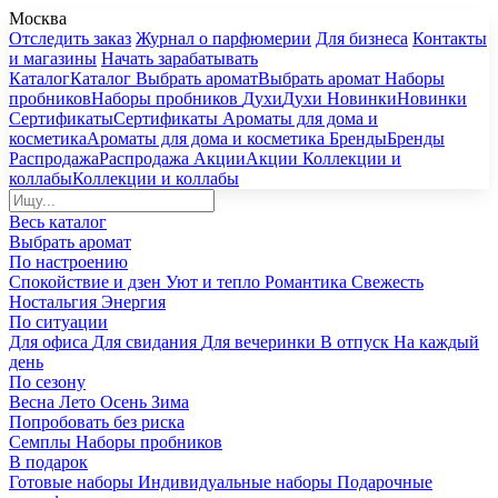
Москва
Отследить заказ
Журнал о парфюмерии
Для бизнеса
Контакты
и магазины
Начать зарабатывать
Каталог
Каталог
Выбрать аромат
Выбрать аромат
Наборы
пробников
Наборы пробников
Духи
Духи
Новинки
Новинки
Сертификаты
Сертификаты
Ароматы для дома и
косметика
Ароматы для дома и косметика
Бренды
Бренды
Распродажа
Распродажа
Акции
Акции
Коллекции и
коллабы
Коллекции и коллабы
Весь каталог
Выбрать аромат
По настроению
Спокойствие и дзен
Уют и тепло
Романтика
Свежесть
Ностальгия
Энергия
По ситуации
Для офиса
Для свидания
Для вечеринки
В отпуск
На каждый
день
По сезону
Весна
Лето
Осень
Зима
Попробовать без риска
Семплы
Наборы пробников
В подарок
Готовые наборы
Индивидуальные наборы
Подарочные