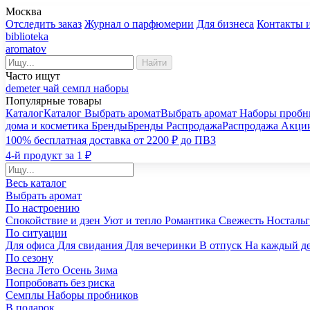
Москва
Отследить заказ
Журнал о парфюмерии
Для бизнеса
Контакты 
biblioteka
aromatov
Найти
Часто ищут
demeter
чай
семпл
наборы
Популярные товары
Каталог
Каталог
Выбрать аромат
Выбрать аромат
Наборы пробн
дома и косметика
Бренды
Бренды
Распродажа
Распродажа
Акци
100% бесплатная доставка от 2200 ₽ до ПВЗ
4-й продукт за 1 ₽
Весь каталог
Выбрать аромат
По настроению
Спокойствие и дзен
Уют и тепло
Романтика
Свежесть
Носталь
По ситуации
Для офиса
Для свидания
Для вечеринки
В отпуск
На каждый д
По сезону
Весна
Лето
Осень
Зима
Попробовать без риска
Семплы
Наборы пробников
В подарок