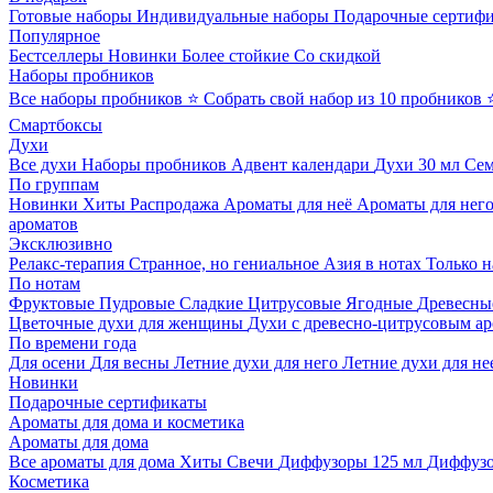
Готовые наборы
Индивидуальные наборы
Подарочные сертиф
Популярное
Бестселлеры
Новинки
Более стойкие
Со скидкой
Наборы пробников
Все наборы пробников
⭐ Собрать свой набор из 10 пробников
Смартбоксы
Духи
Все духи
Наборы пробников
Адвент календари
Духи 30 мл
Се
По группам
Новинки
Хиты
Распродажа
Ароматы для неё
Ароматы для нег
ароматов
Эксклюзивно
Релакс-терапия
Странное, но гениальное
Азия в нотах
Только н
По нотам
Фруктовые
Пудровые
Сладкие
Цитрусовые
Ягодные
Древесны
Цветочные духи для женщины
Духи с древесно-цитрусовым а
По времени года
Для осени
Для весны
Летние духи для него
Летние духи для не
Новинки
Подарочные сертификаты
Ароматы для дома и косметика
Ароматы для дома
Все ароматы для дома
Хиты
Свечи
Диффузоры 125 мл
Диффузо
Косметика