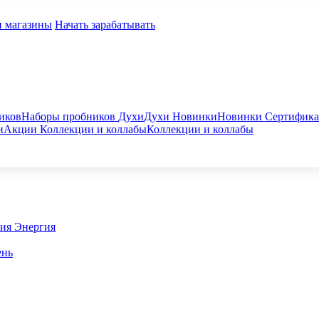
и магазины
Начать зарабатывать
иков
Наборы пробников
Духи
Духи
Новинки
Новинки
Сертифик
и
Акции
Коллекции и коллабы
Коллекции и коллабы
гия
Энергия
ень