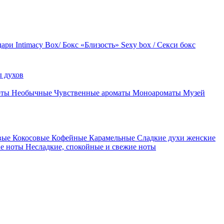
дари
Intimacy Box/ Бокс «Близость»
Sexy box / Секси бокс
 духов
оты
Необычные
Чувственные ароматы
Моноароматы
Музей
вые
Кокосовые
Кофейные
Карамельные
Сладкие духи женские
ие ноты
Несладкие, спокойные и свежие ноты