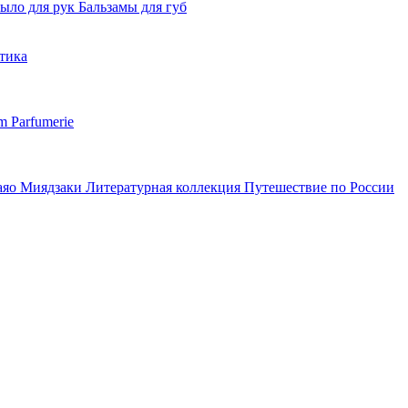
ыло для рук
Бальзамы для губ
тика
m Parfumerie
аяо Миядзаки
Литературная коллекция
Путешествие по России