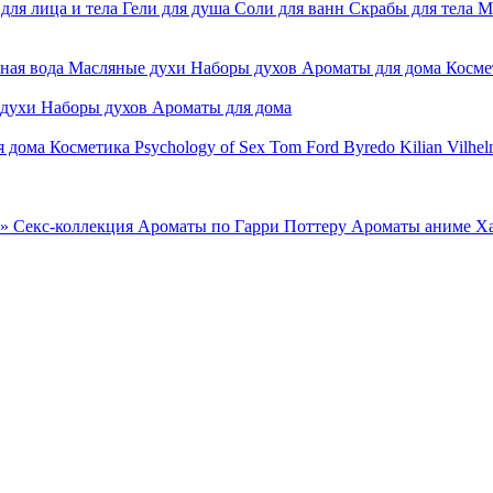
для лица и тела
Гели для душа
Соли для ванн
Скрабы для тела
М
ная вода
Масляные духи
Наборы духов
Ароматы для дома
Косме
 духи
Наборы духов
Ароматы для дома
я дома
Косметика
Psychology of Sex
Tom Ford
Byredo
Kilian
Vilhel
»
Секс-коллекция
Ароматы по Гарри Поттеру
Ароматы аниме Х