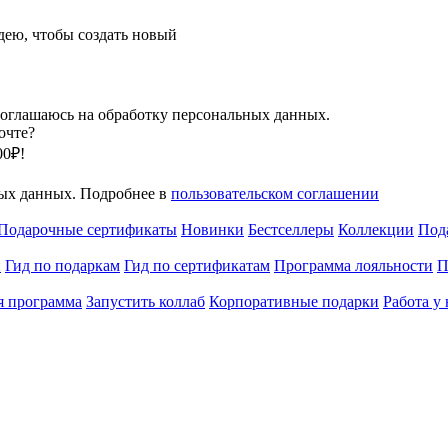
ею, чтобы создать новый
оглашаюсь на обработку персональных данных.
очте?
00₽!
ных данных. Подробнее в
пользовательском соглашении
Подарочные сертификаты
Новинки
Бестселлеры
Коллекции
Под
и
Гид по подаркам
Гид по сертификатам
Программа лояльности
П
я программа
Запустить коллаб
Корпоративные подарки
Работа у 