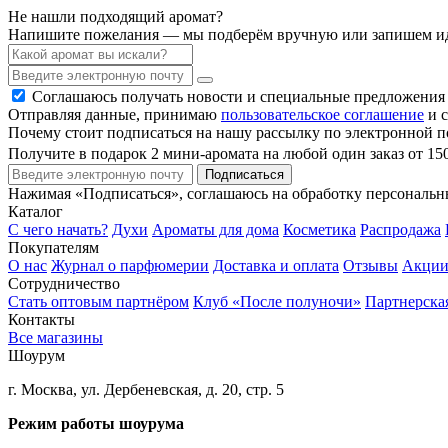
Не нашли подходящий аромат?
Напишите пожелания — мы подберём вручную или запишем ид
Соглашаюсь получать новости и специальные предложения
Отправляя данные, принимаю
пользовательское соглашение
и с
Почему стоит подписаться на нашу рассылку по электронной п
Получите в подарок 2 мини-аромата на любой один заказ от 15
Подписаться
Нажимая «Подписаться», соглашаюсь на обработку персональ
Каталог
С чего начать?
Духи
Ароматы для дома
Косметика
Распродажа
Покупателям
О нас
Журнал о парфюмерии
Доставка и оплата
Отзывы
Акци
Сотрудничество
Стать оптовым партнёром
Клуб «После полуночи»
Партнерска
Контакты
Все магазины
Шоурум
г. Москва, ул. Дербеневская, д. 20, стр. 5
Режим работы шоурума