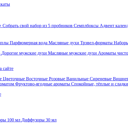
икаты
⭐ Собрать свой набор из 5 пробников
Семплбоксы
Адвент кален
мплы
Парфюмерная вода
Масляные духи
Трэвел-форматы
Наборы
о
Дорогие мужские духи
Масляные мужские духи
Ароматы чист
а сайте
е
Цветочные
Восточные
Розовые
Ванильные
Сиреневые
Вишне
роматом
Фруктово-ягодные ароматы
Спокойные, тёплые и сладк
е
ры 100 мл
Диффузоры 30 мл