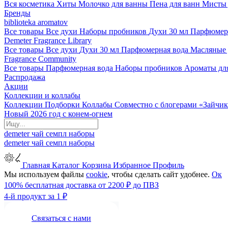
Вся косметика
Хиты
Молочко для ванны
Пена для ванн
Мисты 
Бренды
biblioteka aromatov
Все товары
Все духи
Наборы пробников
Духи 30 мл
Парфюмер
Demeter Fragrance Library
Все товары
Все духи
Духи 30 мл
Парфюмерная вода
Масляные
Fragrance Community
Все товары
Парфюмерная вода
Наборы пробников
Ароматы дл
Распродажа
Акции
Коллекции и коллабы
Коллекции
Подборки
Коллабы
Совместно с блогерами
«Зайчик
Новый 2026 год с конем-огнем
demeter
чай
семпл
наборы
demeter
чай
семпл
наборы
Главная
Каталог
Корзина
Избранное
Профиль
Мы используем файлы
cookie
, чтобы сделать сайт удобнее.
Ок
100% бесплатная доставка от 2200 ₽ до ПВЗ
4-й продукт за 1 ₽
Связаться с нами