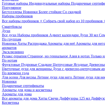
Готовые наборы
Индивидуальные наборы
Подарочные сертиф
Популярное
Бестселлеры
Новинки
Более стойкие
Со скидкой
Наборы пробников
Все наборы пробников
⭐ Собрать свой набор из 10 пробников
Смартбоксы
Духи
Все духи
Наборы пробников
Адвент календари
Духи 30 мл
Се
По группам
Новинки
Хиты
Распродажа
Ароматы для неё
Ароматы для нег
ароматов
Эксклюзивно
Релакс-терапия
Странное, но гениальное
Азия в нотах
Только н
По нотам
Фруктовые
Пудровые
Сладкие
Цитрусовые
Ягодные
Древесны
Цветочные духи для женщины
Духи с древесно-цитрусовым а
По времени года
Для осени
Для весны
Летние духи для него
Летние духи для не
Новинки
Подарочные сертификаты
Ароматы для дома и косметика
Ароматы для дома
Все ароматы для дома
Хиты
Свечи
Диффузоры 125 мл
Диффузо
Косметика