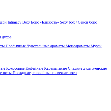
дари
Intimacy Box/ Бокс «Близость»
Sexy box / Секси бокс
 духов
оты
Необычные
Чувственные ароматы
Моноароматы
Музей
вые
Кокосовые
Кофейные
Карамельные
Сладкие духи женские
ие ноты
Несладкие, спокойные и свежие ноты