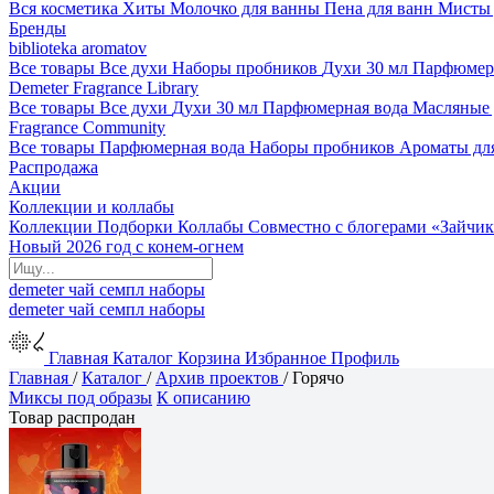
Вся косметика
Хиты
Молочко для ванны
Пена для ванн
Мисты 
Бренды
biblioteka aromatov
Все товары
Все духи
Наборы пробников
Духи 30 мл
Парфюмер
Demeter Fragrance Library
Все товары
Все духи
Духи 30 мл
Парфюмерная вода
Масляные
Fragrance Community
Все товары
Парфюмерная вода
Наборы пробников
Ароматы дл
Распродажа
Акции
Коллекции и коллабы
Коллекции
Подборки
Коллабы
Совместно с блогерами
«Зайчик
Новый 2026 год с конем-огнем
demeter
чай
семпл
наборы
demeter
чай
семпл
наборы
Главная
Каталог
Корзина
Избранное
Профиль
Главная
/
Каталог
/
Архив проектов
/
Горячо
Миксы под образы
К описанию
Товар распродан