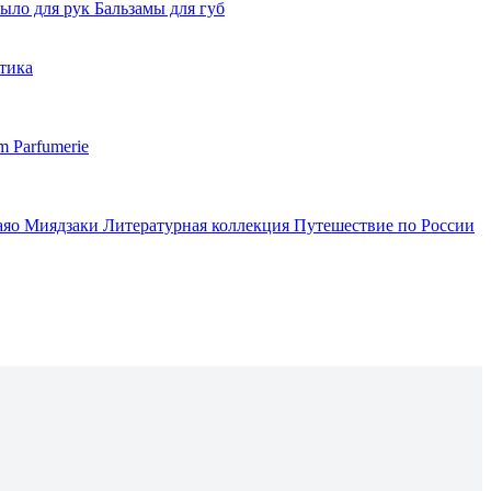
ыло для рук
Бальзамы для губ
тика
m Parfumerie
аяо Миядзаки
Литературная коллекция
Путешествие по России