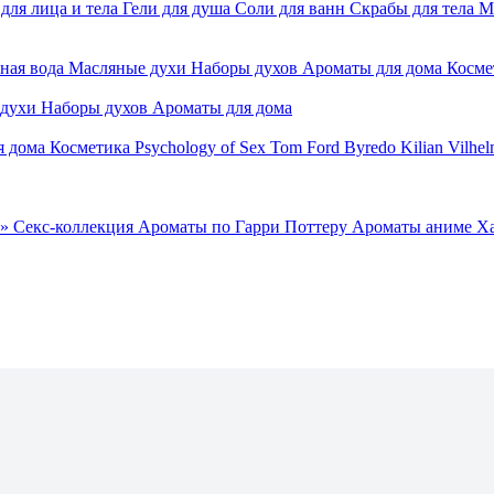
для лица и тела
Гели для душа
Соли для ванн
Скрабы для тела
М
ная вода
Масляные духи
Наборы духов
Ароматы для дома
Косме
 духи
Наборы духов
Ароматы для дома
я дома
Косметика
Psychology of Sex
Tom Ford
Byredo
Kilian
Vilhel
»
Секс-коллекция
Ароматы по Гарри Поттеру
Ароматы аниме Х