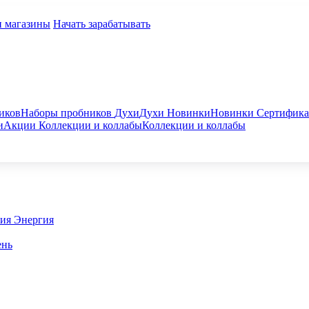
и магазины
Начать зарабатывать
иков
Наборы пробников
Духи
Духи
Новинки
Новинки
Сертифик
и
Акции
Коллекции и коллабы
Коллекции и коллабы
гия
Энергия
ень