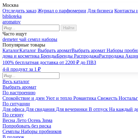
Москва
Отследить заказ
Журнал о парфюмерии
Для бизнеса
Контакты 
biblioteka
aromatov
Найти
Часто ищут
demeter
чай
семпл
наборы
Популярные товары
Каталог
Каталог
Выбрать аромат
Выбрать аромат
Наборы пробн
дома и косметика
Бренды
Бренды
Распродажа
Распродажа
Акци
100% бесплатная доставка от 2200 ₽ до ПВЗ
4-й продукт за 1 ₽
Весь каталог
Выбрать аромат
По настроению
Спокойствие и дзен
Уют и тепло
Романтика
Свежесть
Носталь
По ситуации
Для офиса
Для свидания
Для вечеринки
В отпуск
На каждый д
По сезону
Весна
Лето
Осень
Зима
Попробовать без риска
Семплы
Наборы пробников
В подарок