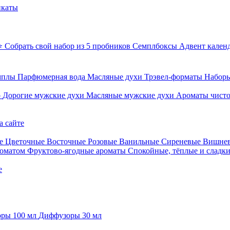
икаты
⭐ Собрать свой набор из 5 пробников
Семплбоксы
Адвент кален
мплы
Парфюмерная вода
Масляные духи
Трэвел-форматы
Наборы
о
Дорогие мужские духи
Масляные мужские духи
Ароматы чист
а сайте
е
Цветочные
Восточные
Розовые
Ванильные
Сиреневые
Вишне
роматом
Фруктово-ягодные ароматы
Спокойные, тёплые и сладк
е
ры 100 мл
Диффузоры 30 мл