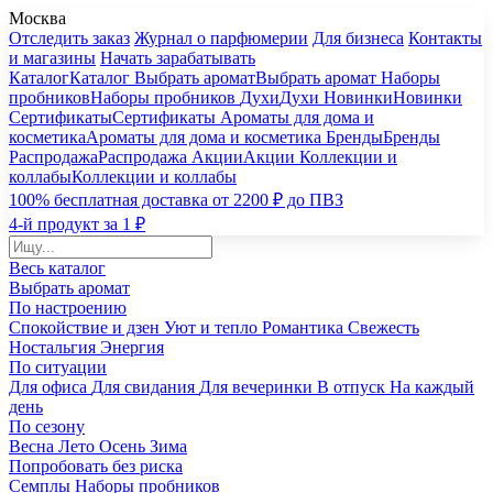
Москва
Отследить заказ
Журнал о парфюмерии
Для бизнеса
Контакты
и магазины
Начать зарабатывать
Каталог
Каталог
Выбрать аромат
Выбрать аромат
Наборы
пробников
Наборы пробников
Духи
Духи
Новинки
Новинки
Сертификаты
Сертификаты
Ароматы для дома и
косметика
Ароматы для дома и косметика
Бренды
Бренды
Распродажа
Распродажа
Акции
Акции
Коллекции и
коллабы
Коллекции и коллабы
100% бесплатная доставка от 2200 ₽ до ПВЗ
4-й продукт за 1 ₽
Весь каталог
Выбрать аромат
По настроению
Спокойствие и дзен
Уют и тепло
Романтика
Свежесть
Ностальгия
Энергия
По ситуации
Для офиса
Для свидания
Для вечеринки
В отпуск
На каждый
день
По сезону
Весна
Лето
Осень
Зима
Попробовать без риска
Семплы
Наборы пробников