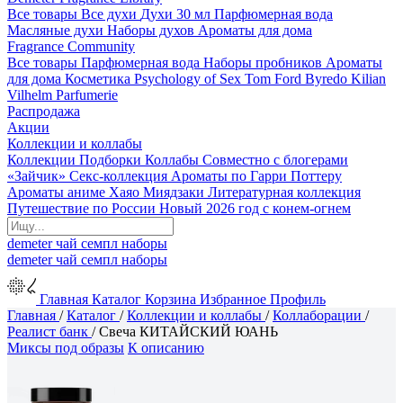
Все товары
Все духи
Духи 30 мл
Парфюмерная вода
Масляные духи
Наборы духов
Ароматы для дома
Fragrance Community
Все товары
Парфюмерная вода
Наборы пробников
Ароматы
для дома
Косметика
Psychology of Sex
Tom Ford
Byredo
Kilian
Vilhelm Parfumerie
Распродажа
Акции
Коллекции и коллабы
Коллекции
Подборки
Коллабы
Совместно с блогерами
«Зайчик»
Секс-коллекция
Ароматы по Гарри Поттеру
Ароматы аниме Хаяо Миядзаки
Литературная коллекция
Путешествие по России
Новый 2026 год с конем-огнем
demeter
чай
семпл
наборы
demeter
чай
семпл
наборы
Главная
Каталог
Корзина
Избранное
Профиль
Главная
/
Каталог
/
Коллекции и коллабы
/
Коллаборации
/
Реалист банк
/
Свеча КИТАЙСКИЙ ЮАНЬ
Миксы под образы
К описанию