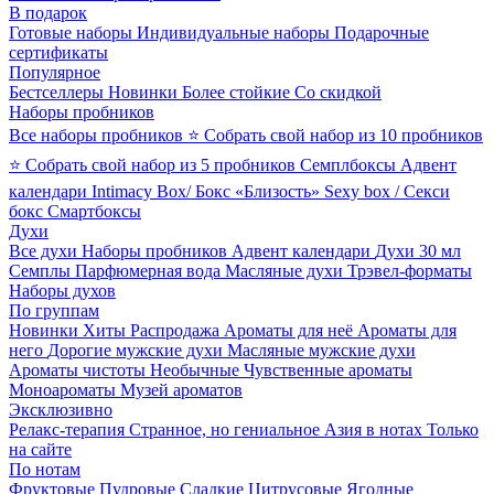
В подарок
Готовые наборы
Индивидуальные наборы
Подарочные
сертификаты
Популярное
Бестселлеры
Новинки
Более стойкие
Со скидкой
Наборы пробников
Все наборы пробников
⭐ Собрать свой набор из 10 пробников
⭐ Собрать свой набор из 5 пробников
Семплбоксы
Адвент
календари
Intimacy Box/ Бокс «Близость»
Sexy box / Секси
бокс
Смартбоксы
Духи
Все духи
Наборы пробников
Адвент календари
Духи 30 мл
Семплы
Парфюмерная вода
Масляные духи
Трэвел-форматы
Наборы духов
По группам
Новинки
Хиты
Распродажа
Ароматы для неё
Ароматы для
него
Дорогие мужские духи
Масляные мужские духи
Ароматы чистоты
Необычные
Чувственные ароматы
Моноароматы
Музей ароматов
Эксклюзивно
Релакс-терапия
Странное, но гениальное
Азия в нотах
Только
на сайте
По нотам
Фруктовые
Пудровые
Сладкие
Цитрусовые
Ягодные