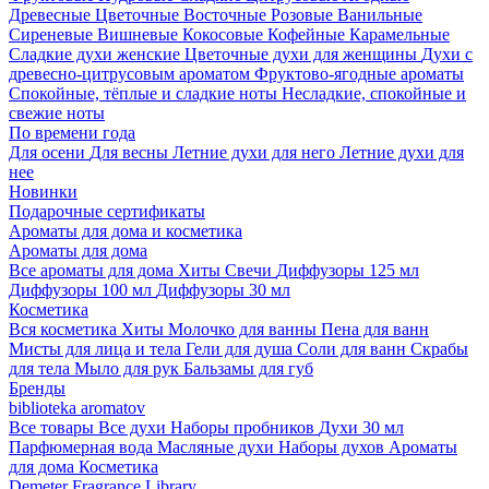
Древесные
Цветочные
Восточные
Розовые
Ванильные
Сиреневые
Вишневые
Кокосовые
Кофейные
Карамельные
Сладкие духи женские
Цветочные духи для женщины
Духи с
древесно-цитрусовым ароматом
Фруктово-ягодные ароматы
Спокойные, тёплые и сладкие ноты
Несладкие, спокойные и
свежие ноты
По времени года
Для осени
Для весны
Летние духи для него
Летние духи для
нее
Новинки
Подарочные сертификаты
Ароматы для дома и косметика
Ароматы для дома
Все ароматы для дома
Хиты
Свечи
Диффузоры 125 мл
Диффузоры 100 мл
Диффузоры 30 мл
Косметика
Вся косметика
Хиты
Молочко для ванны
Пена для ванн
Мисты для лица и тела
Гели для душа
Соли для ванн
Скрабы
для тела
Мыло для рук
Бальзамы для губ
Бренды
biblioteka aromatov
Все товары
Все духи
Наборы пробников
Духи 30 мл
Парфюмерная вода
Масляные духи
Наборы духов
Ароматы
для дома
Косметика
Demeter Fragrance Library