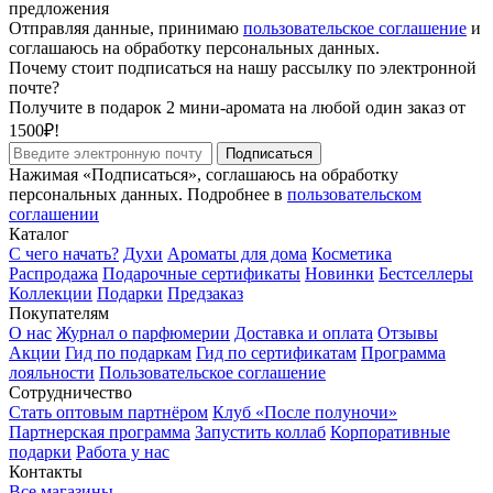
предложения
Отправляя данные, принимаю
пользовательское соглашение
и
соглашаюсь на обработку персональных данных.
Почему стоит подписаться на нашу рассылку по электронной
почте?
Получите в подарок 2 мини-аромата на любой один заказ от
1500₽!
Подписаться
Нажимая «Подписаться», соглашаюсь на обработку
персональных данных. Подробнее в
пользовательском
соглашении
Каталог
С чего начать?
Духи
Ароматы для дома
Косметика
Распродажа
Подарочные сертификаты
Новинки
Бестселлеры
Коллекции
Подарки
Предзаказ
Покупателям
О нас
Журнал о парфюмерии
Доставка и оплата
Отзывы
Акции
Гид по подаркам
Гид по сертификатам
Программа
лояльности
Пользовательское соглашение
Сотрудничество
Стать оптовым партнёром
Клуб «После полуночи»
Партнерская программа
Запустить коллаб
Корпоративные
подарки
Работа у нас
Контакты
Все магазины