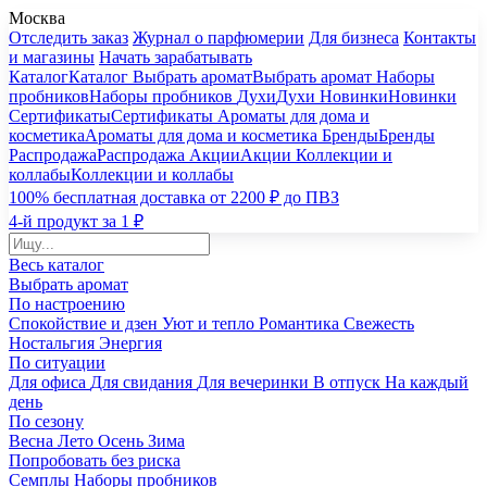
Москва
Отследить заказ
Журнал о парфюмерии
Для бизнеса
Контакты
и магазины
Начать зарабатывать
Каталог
Каталог
Выбрать аромат
Выбрать аромат
Наборы
пробников
Наборы пробников
Духи
Духи
Новинки
Новинки
Сертификаты
Сертификаты
Ароматы для дома и
косметика
Ароматы для дома и косметика
Бренды
Бренды
Распродажа
Распродажа
Акции
Акции
Коллекции и
коллабы
Коллекции и коллабы
100% бесплатная доставка от 2200 ₽ до ПВЗ
4-й продукт за 1 ₽
Весь каталог
Выбрать аромат
По настроению
Спокойствие и дзен
Уют и тепло
Романтика
Свежесть
Ностальгия
Энергия
По ситуации
Для офиса
Для свидания
Для вечеринки
В отпуск
На каждый
день
По сезону
Весна
Лето
Осень
Зима
Попробовать без риска
Семплы
Наборы пробников