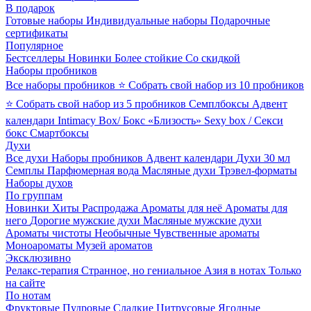
В подарок
Готовые наборы
Индивидуальные наборы
Подарочные
сертификаты
Популярное
Бестселлеры
Новинки
Более стойкие
Со скидкой
Наборы пробников
Все наборы пробников
⭐ Собрать свой набор из 10 пробников
⭐ Собрать свой набор из 5 пробников
Семплбоксы
Адвент
календари
Intimacy Box/ Бокс «Близость»
Sexy box / Секси
бокс
Смартбоксы
Духи
Все духи
Наборы пробников
Адвент календари
Духи 30 мл
Семплы
Парфюмерная вода
Масляные духи
Трэвел-форматы
Наборы духов
По группам
Новинки
Хиты
Распродажа
Ароматы для неё
Ароматы для
него
Дорогие мужские духи
Масляные мужские духи
Ароматы чистоты
Необычные
Чувственные ароматы
Моноароматы
Музей ароматов
Эксклюзивно
Релакс-терапия
Странное, но гениальное
Азия в нотах
Только
на сайте
По нотам
Фруктовые
Пудровые
Сладкие
Цитрусовые
Ягодные