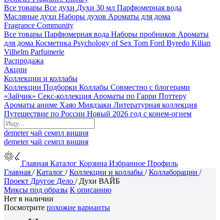
Все товары
Все духи
Духи 30 мл
Парфюмерная вода
Масляные духи
Наборы духов
Ароматы для дома
Fragrance Community
Все товары
Парфюмерная вода
Наборы пробников
Ароматы
для дома
Косметика
Psychology of Sex
Tom Ford
Byredo
Kilian
Vilhelm Parfumerie
Распродажа
Акции
Коллекции и коллабы
Коллекции
Подборки
Коллабы
Совместно с блогерами
«Зайчик»
Секс-коллекция
Ароматы по Гарри Поттеру
Ароматы аниме Хаяо Миядзаки
Литературная коллекция
Путешествие по России
Новый 2026 год с конем-огнем
demeter
чай
семпл
вишня
demeter
чай
семпл
вишня
Главная
Каталог
Корзина
Избранное
Профиль
Главная
/
Каталог
/
Коллекции и коллабы
/
Коллаборации
/
Проект Другое Дело
/
Духи ВАЙБ
Миксы под образы
К описанию
Нет в наличии
Посмотрите
похожие варианты