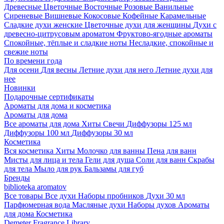
Древесные
Цветочные
Восточные
Розовые
Ванильные
Сиреневые
Вишневые
Кокосовые
Кофейные
Карамельные
Сладкие духи женские
Цветочные духи для женщины
Духи с
древесно-цитрусовым ароматом
Фруктово-ягодные ароматы
Спокойные, тёплые и сладкие ноты
Несладкие, спокойные и
свежие ноты
По времени года
Для осени
Для весны
Летние духи для него
Летние духи для
нее
Новинки
Подарочные сертификаты
Ароматы для дома и косметика
Ароматы для дома
Все ароматы для дома
Хиты
Свечи
Диффузоры 125 мл
Диффузоры 100 мл
Диффузоры 30 мл
Косметика
Вся косметика
Хиты
Молочко для ванны
Пена для ванн
Мисты для лица и тела
Гели для душа
Соли для ванн
Скрабы
для тела
Мыло для рук
Бальзамы для губ
Бренды
biblioteka aromatov
Все товары
Все духи
Наборы пробников
Духи 30 мл
Парфюмерная вода
Масляные духи
Наборы духов
Ароматы
для дома
Косметика
Demeter Fragrance Library