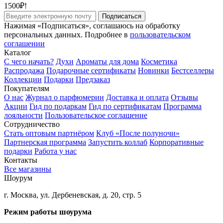
1500₽!
Подписаться
Нажимая «Подписаться», соглашаюсь на обработку
персональных данных. Подробнее в
пользовательском
соглашении
Каталог
С чего начать?
Духи
Ароматы для дома
Косметика
Распродажа
Подарочные сертификаты
Новинки
Бестселлеры
Коллекции
Подарки
Предзаказ
Покупателям
О нас
Журнал о парфюмерии
Доставка и оплата
Отзывы
Акции
Гид по подаркам
Гид по сертификатам
Программа
лояльности
Пользовательское соглашение
Сотрудничество
Стать оптовым партнёром
Клуб «После полуночи»
Партнерская программа
Запустить коллаб
Корпоративные
подарки
Работа у нас
Контакты
Все магазины
Шоурум
г. Москва, ул. Дербеневская, д. 20, стр. 5
Режим работы шоурума