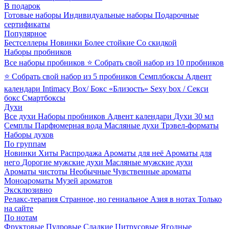
В подарок
Готовые наборы
Индивидуальные наборы
Подарочные
сертификаты
Популярное
Бестселлеры
Новинки
Более стойкие
Со скидкой
Наборы пробников
Все наборы пробников
⭐ Собрать свой набор из 10 пробников
⭐ Собрать свой набор из 5 пробников
Семплбоксы
Адвент
календари
Intimacy Box/ Бокс «Близость»
Sexy box / Секси
бокс
Смартбоксы
Духи
Все духи
Наборы пробников
Адвент календари
Духи 30 мл
Семплы
Парфюмерная вода
Масляные духи
Трэвел-форматы
Наборы духов
По группам
Новинки
Хиты
Распродажа
Ароматы для неё
Ароматы для
него
Дорогие мужские духи
Масляные мужские духи
Ароматы чистоты
Необычные
Чувственные ароматы
Моноароматы
Музей ароматов
Эксклюзивно
Релакс-терапия
Странное, но гениальное
Азия в нотах
Только
на сайте
По нотам
Фруктовые
Пудровые
Сладкие
Цитрусовые
Ягодные