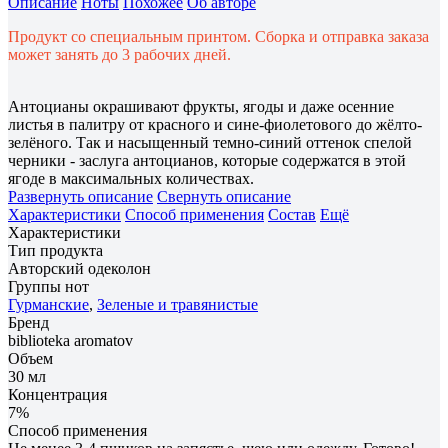
Описание
Ноты
Похожее
Об авторе
Продукт со специальным принтом. Сборка и отправка заказа
может занять до 3 рабочих дней.
Антоцианы окрашивают фрукты, ягоды и даже осенние
листья в палитру от красного и сине-фиолетового до жёлто-
зелёного. Так и насыщенный темно-синий оттенок спелой
черники - заслуга антоцианов, которые содержатся в этой
ягоде в максимальных количествах.
Развернуть описание
Свернуть описание
Характеристики
Способ применения
Состав
Ещё
Характеристики
Тип продукта
Авторский одеколон
Группы нот
Гурманские
,
Зеленые и травянистые
Бренд
biblioteka aromatov
Объем
30 мл
Концентрация
7%
Способ применения