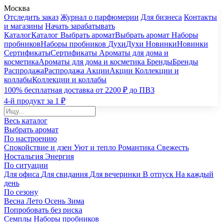
Москва
Отследить заказ
Журнал о парфюмерии
Для бизнеса
Контакты
и магазины
Начать зарабатывать
Каталог
Каталог
Выбрать аромат
Выбрать аромат
Наборы
пробников
Наборы пробников
Духи
Духи
Новинки
Новинки
Сертификаты
Сертификаты
Ароматы для дома и
косметика
Ароматы для дома и косметика
Бренды
Бренды
Распродажа
Распродажа
Акции
Акции
Коллекции и
коллабы
Коллекции и коллабы
100% бесплатная доставка от 2200 ₽ до ПВЗ
4-й продукт за 1 ₽
Весь каталог
Выбрать аромат
По настроению
Спокойствие и дзен
Уют и тепло
Романтика
Свежесть
Ностальгия
Энергия
По ситуации
Для офиса
Для свидания
Для вечеринки
В отпуск
На каждый
день
По сезону
Весна
Лето
Осень
Зима
Попробовать без риска
Семплы
Наборы пробников