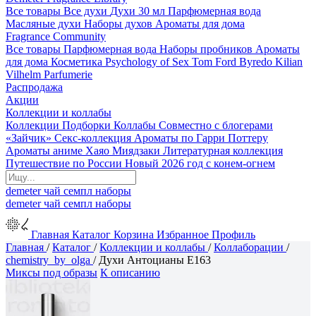
Все товары
Все духи
Духи 30 мл
Парфюмерная вода
Масляные духи
Наборы духов
Ароматы для дома
Fragrance Community
Все товары
Парфюмерная вода
Наборы пробников
Ароматы
для дома
Косметика
Psychology of Sex
Tom Ford
Byredo
Kilian
Vilhelm Parfumerie
Распродажа
Акции
Коллекции и коллабы
Коллекции
Подборки
Коллабы
Совместно с блогерами
«Зайчик»
Секс-коллекция
Ароматы по Гарри Поттеру
Ароматы аниме Хаяо Миядзаки
Литературная коллекция
Путешествие по России
Новый 2026 год с конем-огнем
demeter
чай
семпл
наборы
demeter
чай
семпл
наборы
Главная
Каталог
Корзина
Избранное
Профиль
Главная
/
Каталог
/
Коллекции и коллабы
/
Коллаборации
/
chemistry_by_olga
/
Духи Антоцианы E163
Миксы под образы
К описанию