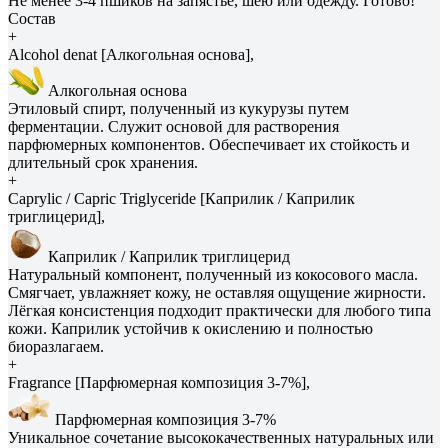
Не менее 3-4 пшиков на запястье, шею или одежду. Готово!
Состав
+
Alcohol denat [Алкогольная основа],
Алкогольная основа
Этиловый спирт, полученный из кукурузы путем
ферментации. Служит основой для растворения
парфюмерных компонентов. Обеспечивает их стойкость и
длительный срок хранения.
+
Caprylic / Capric Triglyceride [Каприлик / Каприлик
триглицерид],
Каприлик / Каприлик триглицерид
Натуральный компонент, полученный из кокосового масла.
Смягчает, увлажняет кожу, не оставляя ощущение жирности.
Лёгкая консистенция подходит практически для любого типа
кожи. Каприлик устойчив к окислению и полностью
биоразлагаем.
+
Fragrance [Парфюмерная композиция 3-7%],
Парфюмерная композиция 3-7%
Уникальное сочетание высококачественных натуральных или