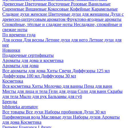
Древесные
Цветочные
Восточные
Розовые
Ванильные
Сиреневые
Вишневые
Кокосовые
Кофейные
Карамельные
Сладкие духи женские
Цветочные духи для женщины
Духи с
древесно-цитрусовым ароматом
Фруктово-ягодные ароматы
Спокойные, тёплые и сладкие ноты
Несладкие, спокойные и
свежие ноты
По времени года
Для осени
Для весны
Летние духи для него
Летние духи для
нее
Новинки
Подарочные сертификаты
Ароматы для дома и косметика
Ароматы для дома
Все ароматы для дома
Хиты
Свечи
Диффузоры 125 мл
Диффузоры 100 мл
Диффузоры 30 мл
Косметика
Вся косметика
Хиты
Молочко для ванны
Пена для ванн
Мисты для лица и тела
Гели для душа
Соли для ванн
Скрабы
для тела
Мыло для рук
Бальзамы для губ
Бренды
biblioteka aromatov
Все товары
Все духи
Наборы пробников
Духи 30 мл
Парфюмерная вода
Масляные духи
Наборы духов
Ароматы
для дома
Косметика
Demeter Fragrance Library