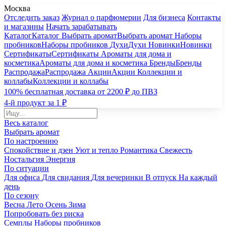
Москва
Отследить заказ
Журнал о парфюмерии
Для бизнеса
Контакты
и магазины
Начать зарабатывать
Каталог
Каталог
Выбрать аромат
Выбрать аромат
Наборы
пробников
Наборы пробников
Духи
Духи
Новинки
Новинки
Сертификаты
Сертификаты
Ароматы для дома и
косметика
Ароматы для дома и косметика
Бренды
Бренды
Распродажа
Распродажа
Акции
Акции
Коллекции и
коллабы
Коллекции и коллабы
100% бесплатная доставка от 2200 ₽ до ПВЗ
4-й продукт за 1 ₽
Весь каталог
Выбрать аромат
По настроению
Спокойствие и дзен
Уют и тепло
Романтика
Свежесть
Ностальгия
Энергия
По ситуации
Для офиса
Для свидания
Для вечеринки
В отпуск
На каждый
день
По сезону
Весна
Лето
Осень
Зима
Попробовать без риска
Семплы
Наборы пробников