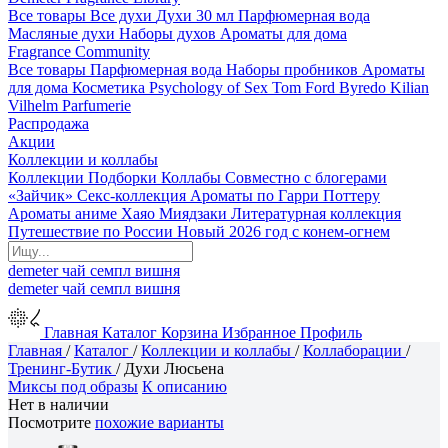
Все товары
Все духи
Духи 30 мл
Парфюмерная вода
Масляные духи
Наборы духов
Ароматы для дома
Fragrance Community
Все товары
Парфюмерная вода
Наборы пробников
Ароматы
для дома
Косметика
Psychology of Sex
Tom Ford
Byredo
Kilian
Vilhelm Parfumerie
Распродажа
Акции
Коллекции и коллабы
Коллекции
Подборки
Коллабы
Совместно с блогерами
«Зайчик»
Секс-коллекция
Ароматы по Гарри Поттеру
Ароматы аниме Хаяо Миядзаки
Литературная коллекция
Путешествие по России
Новый 2026 год с конем-огнем
demeter
чай
семпл
вишня
demeter
чай
семпл
вишня
Главная
Каталог
Корзина
Избранное
Профиль
Главная
/
Каталог
/
Коллекции и коллабы
/
Коллаборации
/
Тренинг-Бутик
/
Духи Люсьена
Миксы под образы
К описанию
Нет в наличии
Посмотрите
похожие варианты