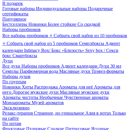
В подарок
Готовые наборы
Индивидуальные наборы
Подарочные
сертификаты
Популярное
Бестселлеры
Новинки
Более стойкие
Со скидкой
Наборы пробников
Все наборы пробников
⭐ Собрать свой набор из 10 пробников
⭐ Собрать свой набор из 5 пробников
Семплбоксы
Адвент
календари
Intimacy Box/ Бокс «Близость»
Sexy box / Секси
бокс
Смартбоксы
Духи
Все духи
Наборы пробников
Адвент календари
Духи 30 мл
Семплы
Парфюмерная вода
Масляные духи
Трэвел-форматы
Наборы духов
По группам
Новинки
Хиты
Распродажа
Ароматы для неё
Ароматы для
него
Дорогие мужские духи
Масляные мужские духи
Ароматы чистоты
Необычные
Чувственные ароматы
Моноароматы
Музей ароматов
Эксклюзивно
Релакс-терапия
Странное, но гениальное
Азия в нотах
Только
на сайте
По нотам
Фруктовые
Пудровые
Сладкие
Цитрусовые
Ягодные