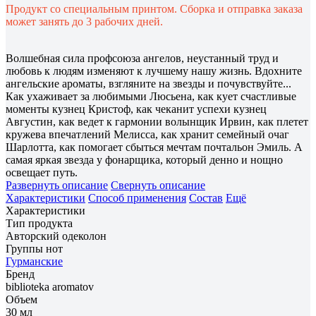
Продукт со специальным принтом. Сборка и отправка заказа
может занять до 3 рабочих дней.
Волшебная сила профсоюза ангелов, неустанный труд и
любовь к людям изменяют к лучшему нашу жизнь. Вдохните
ангельские ароматы, взгляните на звезды и почувствуйте...
Как ухаживает за любимыми Люсьена, как кует счастливые
моменты кузнец Кристоф, как чеканит успехи кузнец
Августин, как ведет к гармонии волынщик Ирвин, как плетет
кружева впечатлений Мелисса, как хранит семейный очаг
Шарлотта, как помогает сбыться мечтам почтальон Эмиль. А
самая яркая звезда у фонарщика, который денно и нощно
освещает путь.
Развернуть описание
Свернуть описание
Характеристики
Способ применения
Состав
Ещё
Характеристики
Тип продукта
Авторский одеколон
Группы нот
Гурманские
Бренд
biblioteka aromatov
Объем
30 мл