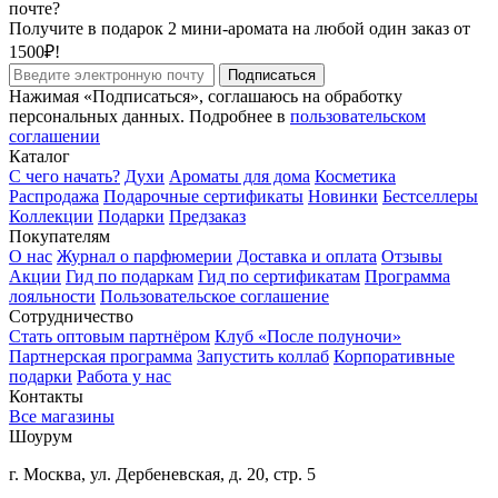
почте?
Получите в подарок 2 мини-аромата на любой один заказ от
1500₽!
Подписаться
Нажимая «Подписаться», соглашаюсь на обработку
персональных данных. Подробнее в
пользовательском
соглашении
Каталог
С чего начать?
Духи
Ароматы для дома
Косметика
Распродажа
Подарочные сертификаты
Новинки
Бестселлеры
Коллекции
Подарки
Предзаказ
Покупателям
О нас
Журнал о парфюмерии
Доставка и оплата
Отзывы
Акции
Гид по подаркам
Гид по сертификатам
Программа
лояльности
Пользовательское соглашение
Сотрудничество
Стать оптовым партнёром
Клуб «После полуночи»
Партнерская программа
Запустить коллаб
Корпоративные
подарки
Работа у нас
Контакты
Все магазины
Шоурум
г. Москва, ул. Дербеневская, д. 20, стр. 5