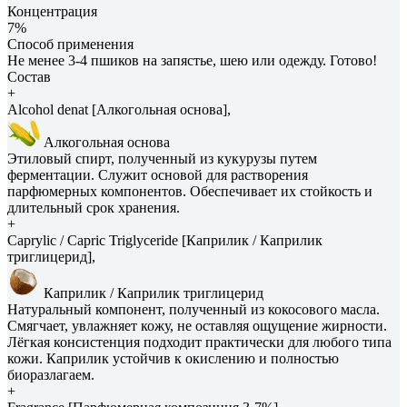
Концентрация
7%
Способ применения
Не менее 3-4 пшиков на запястье, шею или одежду. Готово!
Состав
+
Alcohol denat [Алкогольная основа],
Алкогольная основа
Этиловый спирт, полученный из кукурузы путем
ферментации. Служит основой для растворения
парфюмерных компонентов. Обеспечивает их стойкость и
длительный срок хранения.
+
Caprylic / Capric Triglyceride [Каприлик / Каприлик
триглицерид],
Каприлик / Каприлик триглицерид
Натуральный компонент, полученный из кокосового масла.
Смягчает, увлажняет кожу, не оставляя ощущение жирности.
Лёгкая консистенция подходит практически для любого типа
кожи. Каприлик устойчив к окислению и полностью
биоразлагаем.
+