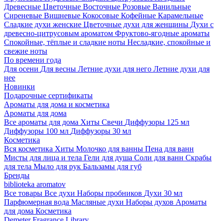
Древесные
Цветочные
Восточные
Розовые
Ванильные
Сиреневые
Вишневые
Кокосовые
Кофейные
Карамельные
Сладкие духи женские
Цветочные духи для женщины
Духи с
древесно-цитрусовым ароматом
Фруктово-ягодные ароматы
Спокойные, тёплые и сладкие ноты
Несладкие, спокойные и
свежие ноты
По времени года
Для осени
Для весны
Летние духи для него
Летние духи для
нее
Новинки
Подарочные сертификаты
Ароматы для дома и косметика
Ароматы для дома
Все ароматы для дома
Хиты
Свечи
Диффузоры 125 мл
Диффузоры 100 мл
Диффузоры 30 мл
Косметика
Вся косметика
Хиты
Молочко для ванны
Пена для ванн
Мисты для лица и тела
Гели для душа
Соли для ванн
Скрабы
для тела
Мыло для рук
Бальзамы для губ
Бренды
biblioteka aromatov
Все товары
Все духи
Наборы пробников
Духи 30 мл
Парфюмерная вода
Масляные духи
Наборы духов
Ароматы
для дома
Косметика
Demeter Fragrance Library