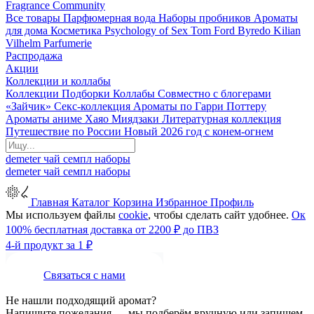
Fragrance Community
Все товары
Парфюмерная вода
Наборы пробников
Ароматы
для дома
Косметика
Psychology of Sex
Tom Ford
Byredo
Kilian
Vilhelm Parfumerie
Распродажа
Акции
Коллекции и коллабы
Коллекции
Подборки
Коллабы
Совместно с блогерами
«Зайчик»
Секс-коллекция
Ароматы по Гарри Поттеру
Ароматы аниме Хаяо Миядзаки
Литературная коллекция
Путешествие по России
Новый 2026 год с конем-огнем
demeter
чай
семпл
наборы
demeter
чай
семпл
наборы
Главная
Каталог
Корзина
Избранное
Профиль
Мы используем файлы
cookie
, чтобы сделать сайт удобнее.
Ок
100% бесплатная доставка от 2200 ₽ до ПВЗ
4-й продукт за 1 ₽
Связаться с нами
Не нашли подходящий аромат?
Напишите пожелания — мы подберём вручную или запишем