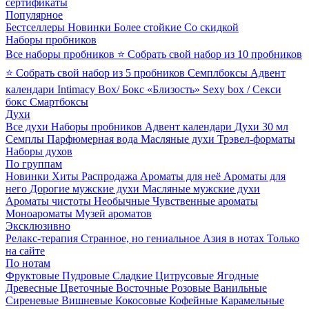
сертификаты
Популярное
Бестселлеры
Новинки
Более стойкие
Со скидкой
Наборы пробников
Все наборы пробников
⭐ Собрать свой набор из 10 пробников
⭐ Собрать свой набор из 5 пробников
Семплбоксы
Адвент
календари
Intimacy Box/ Бокс «Близость»
Sexy box / Секси
бокс
Смартбоксы
Духи
Все духи
Наборы пробников
Адвент календари
Духи 30 мл
Семплы
Парфюмерная вода
Масляные духи
Трэвел-форматы
Наборы духов
По группам
Новинки
Хиты
Распродажа
Ароматы для неё
Ароматы для
него
Дорогие мужские духи
Масляные мужские духи
Ароматы чистоты
Необычные
Чувственные ароматы
Моноароматы
Музей ароматов
Эксклюзивно
Релакс-терапия
Странное, но гениальное
Азия в нотах
Только
на сайте
По нотам
Фруктовые
Пудровые
Сладкие
Цитрусовые
Ягодные
Древесные
Цветочные
Восточные
Розовые
Ванильные
Сиреневые
Вишневые
Кокосовые
Кофейные
Карамельные