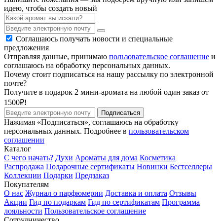
идею, чтобы создать новый
Соглашаюсь получать новости и специальные
предложения
Отправляя данные, принимаю
пользовательское соглашение
и
соглашаюсь на обработку персональных данных.
Почему стоит подписаться на нашу рассылку по электронной
почте?
Получите в подарок 2 мини-аромата на любой один заказ от
1500₽!
Подписаться
Нажимая «Подписаться», соглашаюсь на обработку
персональных данных. Подробнее в
пользовательском
соглашении
Каталог
С чего начать?
Духи
Ароматы для дома
Косметика
Распродажа
Подарочные сертификаты
Новинки
Бестселлеры
Коллекции
Подарки
Предзаказ
Покупателям
О нас
Журнал о парфюмерии
Доставка и оплата
Отзывы
Акции
Гид по подаркам
Гид по сертификатам
Программа
лояльности
Пользовательское соглашение
Сотрудничество