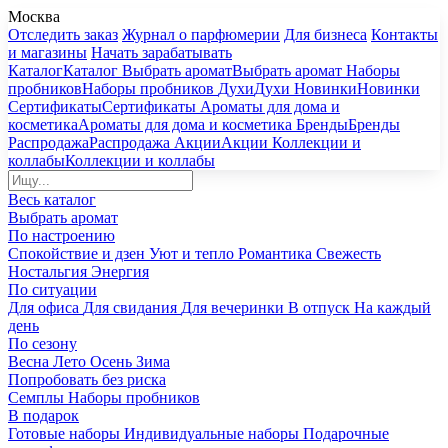
Москва
Отследить заказ
Журнал о парфюмерии
Для бизнеса
Контакты
и магазины
Начать зарабатывать
Каталог
Каталог
Выбрать аромат
Выбрать аромат
Наборы
пробников
Наборы пробников
Духи
Духи
Новинки
Новинки
Сертификаты
Сертификаты
Ароматы для дома и
косметика
Ароматы для дома и косметика
Бренды
Бренды
Распродажа
Распродажа
Акции
Акции
Коллекции и
коллабы
Коллекции и коллабы
Весь каталог
Выбрать аромат
По настроению
Спокойствие и дзен
Уют и тепло
Романтика
Свежесть
Ностальгия
Энергия
По ситуации
Для офиса
Для свидания
Для вечеринки
В отпуск
На каждый
день
По сезону
Весна
Лето
Осень
Зима
Попробовать без риска
Семплы
Наборы пробников
В подарок
Готовые наборы
Индивидуальные наборы
Подарочные