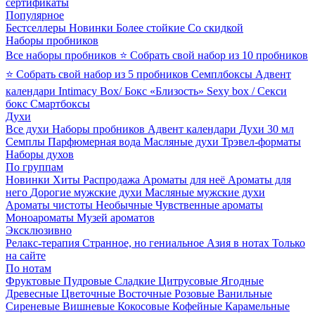
сертификаты
Популярное
Бестселлеры
Новинки
Более стойкие
Со скидкой
Наборы пробников
Все наборы пробников
⭐ Собрать свой набор из 10 пробников
⭐ Собрать свой набор из 5 пробников
Семплбоксы
Адвент
календари
Intimacy Box/ Бокс «Близость»
Sexy box / Секси
бокс
Смартбоксы
Духи
Все духи
Наборы пробников
Адвент календари
Духи 30 мл
Семплы
Парфюмерная вода
Масляные духи
Трэвел-форматы
Наборы духов
По группам
Новинки
Хиты
Распродажа
Ароматы для неё
Ароматы для
него
Дорогие мужские духи
Масляные мужские духи
Ароматы чистоты
Необычные
Чувственные ароматы
Моноароматы
Музей ароматов
Эксклюзивно
Релакс-терапия
Странное, но гениальное
Азия в нотах
Только
на сайте
По нотам
Фруктовые
Пудровые
Сладкие
Цитрусовые
Ягодные
Древесные
Цветочные
Восточные
Розовые
Ванильные
Сиреневые
Вишневые
Кокосовые
Кофейные
Карамельные