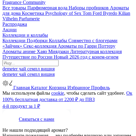
Fragrance Community
Все товары
Парфюмерная вода
Наборы пробников
Ароматы
для дома
Косметика
Psychology of Sex
Tom Ford
Byredo
Kilian
Vilhelm Parfumerie
Распродажа
Акции
Коллекции и коллабы
Коллекции
Подборки
Коллабы
Совместно с блогерами
«Зайчик»
Секс-коллекция
Ароматы по Гарри Поттеру
Ароматы аниме Хаяо Миядзаки
Литературная коллекция
Путешествие по России
Новый 2026 год с конем-огнем
demeter
чай
семпл
вишня
demeter
чай
семпл
вишня
Главная
Каталог
Корзина
Избранное
Профиль
Мы используем файлы
cookie
, чтобы сделать сайт удобнее.
Ок
100% бесплатная доставка от 2200 ₽ до ПВЗ
4-й продукт за 1 ₽
Связаться с нами
Не нашли подходящий аромат?
Напишите пожелания — мы подберём вручную или запишем