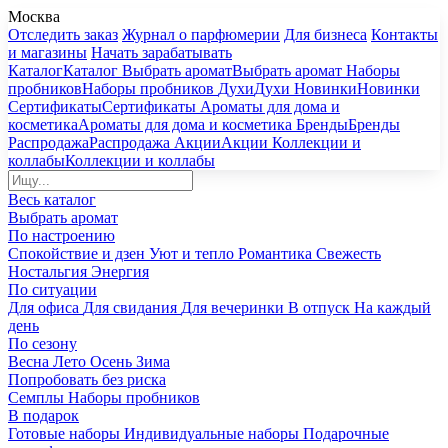
Москва
Отследить заказ
Журнал о парфюмерии
Для бизнеса
Контакты
и магазины
Начать зарабатывать
Каталог
Каталог
Выбрать аромат
Выбрать аромат
Наборы
пробников
Наборы пробников
Духи
Духи
Новинки
Новинки
Сертификаты
Сертификаты
Ароматы для дома и
косметика
Ароматы для дома и косметика
Бренды
Бренды
Распродажа
Распродажа
Акции
Акции
Коллекции и
коллабы
Коллекции и коллабы
Весь каталог
Выбрать аромат
По настроению
Спокойствие и дзен
Уют и тепло
Романтика
Свежесть
Ностальгия
Энергия
По ситуации
Для офиса
Для свидания
Для вечеринки
В отпуск
На каждый
день
По сезону
Весна
Лето
Осень
Зима
Попробовать без риска
Семплы
Наборы пробников
В подарок
Готовые наборы
Индивидуальные наборы
Подарочные