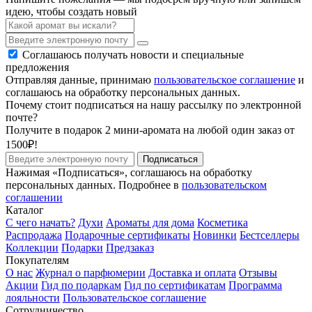
идею, чтобы создать новый
Соглашаюсь получать новости и специальные
предложения
Отправляя данные, принимаю
пользовательское соглашение
и
соглашаюсь на обработку персональных данных.
Почему стоит подписаться на нашу рассылку по электронной
почте?
Получите в подарок 2 мини-аромата на любой один заказ от
1500₽!
Подписаться
Нажимая «Подписаться», соглашаюсь на обработку
персональных данных. Подробнее в
пользовательском
соглашении
Каталог
С чего начать?
Духи
Ароматы для дома
Косметика
Распродажа
Подарочные сертификаты
Новинки
Бестселлеры
Коллекции
Подарки
Предзаказ
Покупателям
О нас
Журнал о парфюмерии
Доставка и оплата
Отзывы
Акции
Гид по подаркам
Гид по сертификатам
Программа
лояльности
Пользовательское соглашение
Сотрудничество