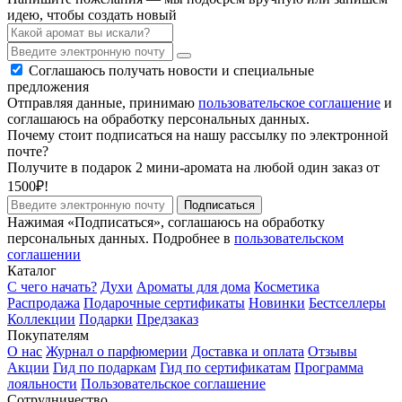
идею, чтобы создать новый
Соглашаюсь получать новости и специальные
предложения
Отправляя данные, принимаю
пользовательское соглашение
и
соглашаюсь на обработку персональных данных.
Почему стоит подписаться на нашу рассылку по электронной
почте?
Получите в подарок 2 мини-аромата на любой один заказ от
1500₽!
Подписаться
Нажимая «Подписаться», соглашаюсь на обработку
персональных данных. Подробнее в
пользовательском
соглашении
Каталог
С чего начать?
Духи
Ароматы для дома
Косметика
Распродажа
Подарочные сертификаты
Новинки
Бестселлеры
Коллекции
Подарки
Предзаказ
Покупателям
О нас
Журнал о парфюмерии
Доставка и оплата
Отзывы
Акции
Гид по подаркам
Гид по сертификатам
Программа
лояльности
Пользовательское соглашение
Сотрудничество