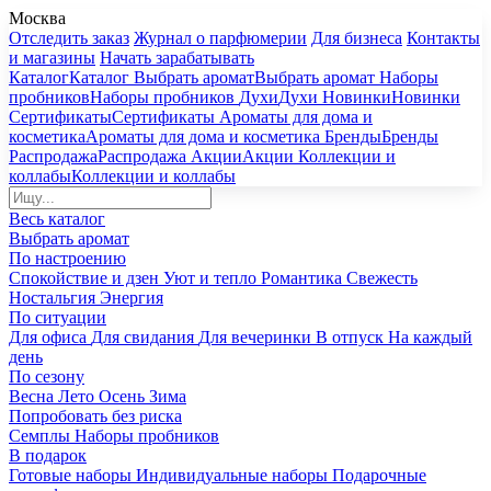
Москва
Отследить заказ
Журнал о парфюмерии
Для бизнеса
Контакты
и магазины
Начать зарабатывать
Каталог
Каталог
Выбрать аромат
Выбрать аромат
Наборы
пробников
Наборы пробников
Духи
Духи
Новинки
Новинки
Сертификаты
Сертификаты
Ароматы для дома и
косметика
Ароматы для дома и косметика
Бренды
Бренды
Распродажа
Распродажа
Акции
Акции
Коллекции и
коллабы
Коллекции и коллабы
Весь каталог
Выбрать аромат
По настроению
Спокойствие и дзен
Уют и тепло
Романтика
Свежесть
Ностальгия
Энергия
По ситуации
Для офиса
Для свидания
Для вечеринки
В отпуск
На каждый
день
По сезону
Весна
Лето
Осень
Зима
Попробовать без риска
Семплы
Наборы пробников
В подарок
Готовые наборы
Индивидуальные наборы
Подарочные