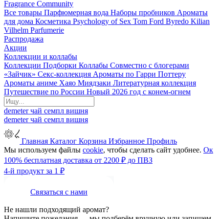
Fragrance Community
Все товары
Парфюмерная вода
Наборы пробников
Ароматы
для дома
Косметика
Psychology of Sex
Tom Ford
Byredo
Kilian
Vilhelm Parfumerie
Распродажа
Акции
Коллекции и коллабы
Коллекции
Подборки
Коллабы
Совместно с блогерами
«Зайчик»
Секс-коллекция
Ароматы по Гарри Поттеру
Ароматы аниме Хаяо Миядзаки
Литературная коллекция
Путешествие по России
Новый 2026 год с конем-огнем
demeter
чай
семпл
вишня
demeter
чай
семпл
вишня
Главная
Каталог
Корзина
Избранное
Профиль
Мы используем файлы
cookie
, чтобы сделать сайт удобнее.
Ок
100% бесплатная доставка от 2200 ₽ до ПВЗ
4-й продукт за 1 ₽
Связаться с нами
Не нашли подходящий аромат?
Напишите пожелания — мы подберём вручную или запишем