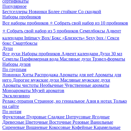
сертификаты
Популярное
Бестселлеры
Новинки
Более стойкие
Со скидкой
Наборы пробников
Все наборы пробников
⭐ Собрать свой набор из 10 пробников
⭐ Собрать свой набор из 5 пробников
Семплбоксы
Адвент
календари
Intimacy Box/ Бокс «Близость»
Sexy box / Секси
бокс
Смартбоксы
Духи
Все духи
Наборы пробников
Адвент календари
Духи 30 мл
Семплы
Парфюмерная вода
Масляные духи
Трэвел-форматы
Наборы духов
По группам
Новинки
Хиты
Распродажа
Ароматы для неё
Ароматы для
него
Дорогие мужские духи
Масляные мужские духи
Ароматы чистоты
Необычные
Чувственные ароматы
Моноароматы
Музей ароматов
Эксклюзивно
Релакс-терапия
Странное, но гениальное
Азия в нотах
Только
на сайте
По нотам
Фруктовые
Пудровые
Сладкие
Цитрусовые
Ягодные
Древесные
Цветочные
Восточные
Розовые
Ванильные
Сиреневые
Вишневые
Кокосовые
Кофейные
Карамельные