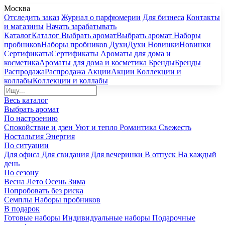
Москва
Отследить заказ
Журнал о парфюмерии
Для бизнеса
Контакты
и магазины
Начать зарабатывать
Каталог
Каталог
Выбрать аромат
Выбрать аромат
Наборы
пробников
Наборы пробников
Духи
Духи
Новинки
Новинки
Сертификаты
Сертификаты
Ароматы для дома и
косметика
Ароматы для дома и косметика
Бренды
Бренды
Распродажа
Распродажа
Акции
Акции
Коллекции и
коллабы
Коллекции и коллабы
Весь каталог
Выбрать аромат
По настроению
Спокойствие и дзен
Уют и тепло
Романтика
Свежесть
Ностальгия
Энергия
По ситуации
Для офиса
Для свидания
Для вечеринки
В отпуск
На каждый
день
По сезону
Весна
Лето
Осень
Зима
Попробовать без риска
Семплы
Наборы пробников
В подарок
Готовые наборы
Индивидуальные наборы
Подарочные