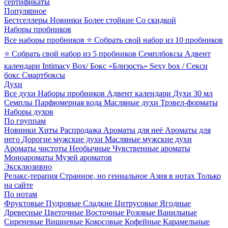
сертификаты
Популярное
Бестселлеры
Новинки
Более стойкие
Со скидкой
Наборы пробников
Все наборы пробников
⭐ Собрать свой набор из 10 пробников
⭐ Собрать свой набор из 5 пробников
Семплбоксы
Адвент
календари
Intimacy Box/ Бокс «Близость»
Sexy box / Секси
бокс
Смартбоксы
Духи
Все духи
Наборы пробников
Адвент календари
Духи 30 мл
Семплы
Парфюмерная вода
Масляные духи
Трэвел-форматы
Наборы духов
По группам
Новинки
Хиты
Распродажа
Ароматы для неё
Ароматы для
него
Дорогие мужские духи
Масляные мужские духи
Ароматы чистоты
Необычные
Чувственные ароматы
Моноароматы
Музей ароматов
Эксклюзивно
Релакс-терапия
Странное, но гениальное
Азия в нотах
Только
на сайте
По нотам
Фруктовые
Пудровые
Сладкие
Цитрусовые
Ягодные
Древесные
Цветочные
Восточные
Розовые
Ванильные
Сиреневые
Вишневые
Кокосовые
Кофейные
Карамельные