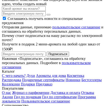
идею, чтобы создать новый
Соглашаюсь получать новости и специальные
предложения
Отправляя данные, принимаю
пользовательское соглашение
и
соглашаюсь на обработку персональных данных.
Почему стоит подписаться на нашу рассылку по электронной
почте?
Получите в подарок 2 мини-аромата на любой один заказ от
1500₽!
Подписаться
Нажимая «Подписаться», соглашаюсь на обработку
персональных данных. Подробнее в
пользовательском
соглашении
Каталог
С чего начать?
Духи
Ароматы для дома
Косметика
Распродажа
Подарочные сертификаты
Новинки
Бестселлеры
Коллекции
Подарки
Предзаказ
Покупателям
О нас
Журнал о парфюмерии
Доставка и оплата
Отзывы
Акции
Гид по подаркам
Гид по сертификатам
Программа
лояльности
Пользовательское соглашение
Сотрудничество