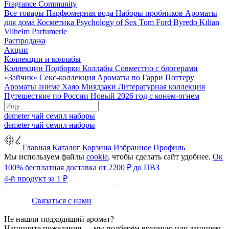
Fragrance Community
Все товары
Парфюмерная вода
Наборы пробников
Ароматы
для дома
Косметика
Psychology of Sex
Tom Ford
Byredo
Kilian
Vilhelm Parfumerie
Распродажа
Акции
Коллекции и коллабы
Коллекции
Подборки
Коллабы
Совместно с блогерами
«Зайчик»
Секс-коллекция
Ароматы по Гарри Поттеру
Ароматы аниме Хаяо Миядзаки
Литературная коллекция
Путешествие по России
Новый 2026 год с конем-огнем
demeter
чай
семпл
наборы
demeter
чай
семпл
наборы
Главная
Каталог
Корзина
Избранное
Профиль
Мы используем файлы
cookie
, чтобы сделать сайт удобнее.
Ок
100% бесплатная доставка от 2200 ₽ до ПВЗ
4-й продукт за 1 ₽
Связаться с нами
Не нашли подходящий аромат?
Напишите пожелания — мы подберём вручную или запишем