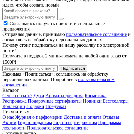
идею, чтобы создать новый
Соглашаюсь получать новости и специальные
предложения
Отправляя данные, принимаю
пользовательское соглашение
и
соглашаюсь на обработку персональных данных.
Почему стоит подписаться на нашу рассылку по электронной
почте?
Получите в подарок 2 мини-аромата на любой один заказ от
1500₽!
Подписаться
Нажимая «Подписаться», соглашаюсь на обработку
персональных данных. Подробнее в
пользовательском
соглашении
Каталог
С чего начать?
Духи
Ароматы для дома
Косметика
Распродажа
Подарочные сертификаты
Новинки
Бестселлеры
Коллекции
Подарки
Предзаказ
Покупателям
О нас
Журнал о парфюмерии
Доставка и оплата
Отзывы
Акции
Гид по подаркам
Гид по сертификатам
Программа
лояльности
Пользовательское соглашение
Сотрудничество