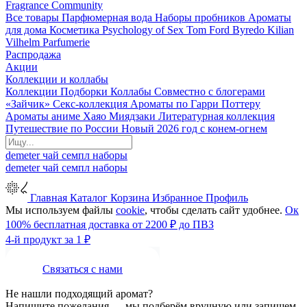
Fragrance Community
Все товары
Парфюмерная вода
Наборы пробников
Ароматы
для дома
Косметика
Psychology of Sex
Tom Ford
Byredo
Kilian
Vilhelm Parfumerie
Распродажа
Акции
Коллекции и коллабы
Коллекции
Подборки
Коллабы
Совместно с блогерами
«Зайчик»
Секс-коллекция
Ароматы по Гарри Поттеру
Ароматы аниме Хаяо Миядзаки
Литературная коллекция
Путешествие по России
Новый 2026 год с конем-огнем
demeter
чай
семпл
наборы
demeter
чай
семпл
наборы
Главная
Каталог
Корзина
Избранное
Профиль
Мы используем файлы
cookie
, чтобы сделать сайт удобнее.
Ок
100% бесплатная доставка от 2200 ₽ до ПВЗ
4-й продукт за 1 ₽
Связаться с нами
Не нашли подходящий аромат?
Напишите пожелания — мы подберём вручную или запишем