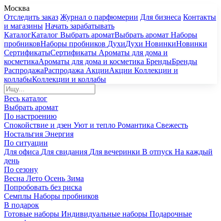
Москва
Отследить заказ
Журнал о парфюмерии
Для бизнеса
Контакты
и магазины
Начать зарабатывать
Каталог
Каталог
Выбрать аромат
Выбрать аромат
Наборы
пробников
Наборы пробников
Духи
Духи
Новинки
Новинки
Сертификаты
Сертификаты
Ароматы для дома и
косметика
Ароматы для дома и косметика
Бренды
Бренды
Распродажа
Распродажа
Акции
Акции
Коллекции и
коллабы
Коллекции и коллабы
Весь каталог
Выбрать аромат
По настроению
Спокойствие и дзен
Уют и тепло
Романтика
Свежесть
Ностальгия
Энергия
По ситуации
Для офиса
Для свидания
Для вечеринки
В отпуск
На каждый
день
По сезону
Весна
Лето
Осень
Зима
Попробовать без риска
Семплы
Наборы пробников
В подарок
Готовые наборы
Индивидуальные наборы
Подарочные