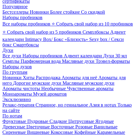
сертификаты
Популярное
Бестселлеры
Новинки
Более стойкие
Со скидкой
Наборы пробников
Все наборы пробников
⭐ Собрать свой набор из 10 пробников
⭐ Собрать свой набор из 5 пробников
Семплбоксы
Адвент
календари
Intimacy Box/ Бокс «Близость»
Sexy box / Секси
бокс
Смартбоксы
Духи
Все духи
Наборы пробников
Адвент календари
Духи 30 мл
Семплы
Парфюмерная вода
Масляные духи
Трэвел-форматы
Наборы духов
По группам
Новинки
Хиты
Распродажа
Ароматы для неё
Ароматы для
него
Дорогие мужские духи
Масляные мужские духи
Ароматы чистоты
Необычные
Чувственные ароматы
Моноароматы
Музей ароматов
Эксклюзивно
Релакс-терапия
Странное, но гениальное
Азия в нотах
Только
на сайте
По нотам
Фруктовые
Пудровые
Сладкие
Цитрусовые
Ягодные
Древесные
Цветочные
Восточные
Розовые
Ванильные
Сиреневые
Вишневые
Кокосовые
Кофейные
Карамельные