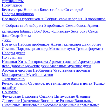
сертификаты
Популярное
Бестселлеры
Новинки
Более стойкие
Со скидкой
Наборы пробников
Все наборы пробников
⭐ Собрать свой набор из 10 пробников
⭐ Собрать свой набор из 5 пробников
Семплбоксы
Адвент
календари
Intimacy Box/ Бокс «Близость»
Sexy box / Секси
бокс
Смартбоксы
Духи
Все духи
Наборы пробников
Адвент календари
Духи 30 мл
Семплы
Парфюмерная вода
Масляные духи
Трэвел-форматы
Наборы духов
По группам
Новинки
Хиты
Распродажа
Ароматы для неё
Ароматы для
него
Дорогие мужские духи
Масляные мужские духи
Ароматы чистоты
Необычные
Чувственные ароматы
Моноароматы
Музей ароматов
Эксклюзивно
Релакс-терапия
Странное, но гениальное
Азия в нотах
Только
на сайте
По нотам
Фруктовые
Пудровые
Сладкие
Цитрусовые
Ягодные
Древесные
Цветочные
Восточные
Розовые
Ванильные
Сиреневые
Вишневые
Кокосовые
Кофейные
Карамельные