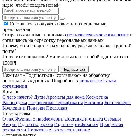
идею, чтобы создать новый
Соглашаюсь получать новости и специальные
предложения
Отправляя данные, принимаю
пользовательское соглашение
и
соглашаюсь на обработку персональных данных.
Почему стоит подписаться на нашу рассылку по электронной
почте?
Получите в подарок 2 мини-аромата на любой один заказ от
1500₽!
Подписаться
Нажимая «Подписаться», соглашаюсь на обработку
персональных данных. Подробнее в
пользовательском
соглашении
Каталог
С чего начать?
Духи
Ароматы для дома
Косметика
Распродажа
Подарочные сертификаты
Новинки
Бестселлеры
Коллекции
Подарки
Предзаказ
Покупателям
О нас
Журнал о парфюмерии
Доставка и оплата
Отзывы
Акции
Гид по подаркам
Гид по сертификатам
Программа
лояльности
Пользовательское соглашение
Сотрудничество