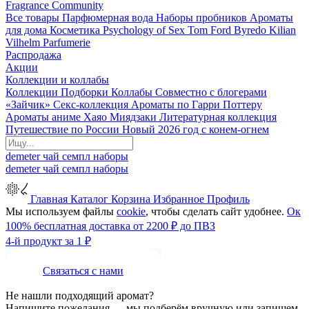
Fragrance Community
Все товары
Парфюмерная вода
Наборы пробников
Ароматы
для дома
Косметика
Psychology of Sex
Tom Ford
Byredo
Kilian
Vilhelm Parfumerie
Распродажа
Акции
Коллекции и коллабы
Коллекции
Подборки
Коллабы
Совместно с блогерами
«Зайчик»
Секс-коллекция
Ароматы по Гарри Поттеру
Ароматы аниме Хаяо Миядзаки
Литературная коллекция
Путешествие по России
Новый 2026 год с конем-огнем
demeter
чай
семпл
наборы
demeter
чай
семпл
наборы
Главная
Каталог
Корзина
Избранное
Профиль
Мы используем файлы
cookie
, чтобы сделать сайт удобнее.
Ок
100% бесплатная доставка от 2200 ₽ до ПВЗ
4-й продукт за 1 ₽
Связаться с нами
Не нашли подходящий аромат?
Напишите пожелания — мы подберём вручную или запишем