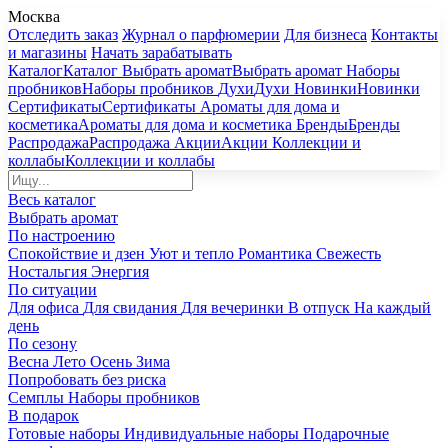
Москва
Отследить заказ
Журнал о парфюмерии
Для бизнеса
Контакты
и магазины
Начать зарабатывать
Каталог
Каталог
Выбрать аромат
Выбрать аромат
Наборы
пробников
Наборы пробников
Духи
Духи
Новинки
Новинки
Сертификаты
Сертификаты
Ароматы для дома и
косметика
Ароматы для дома и косметика
Бренды
Бренды
Распродажа
Распродажа
Акции
Акции
Коллекции и
коллабы
Коллекции и коллабы
Весь каталог
Выбрать аромат
По настроению
Спокойствие и дзен
Уют и тепло
Романтика
Свежесть
Ностальгия
Энергия
По ситуации
Для офиса
Для свидания
Для вечеринки
В отпуск
На каждый
день
По сезону
Весна
Лето
Осень
Зима
Попробовать без риска
Семплы
Наборы пробников
В подарок
Готовые наборы
Индивидуальные наборы
Подарочные