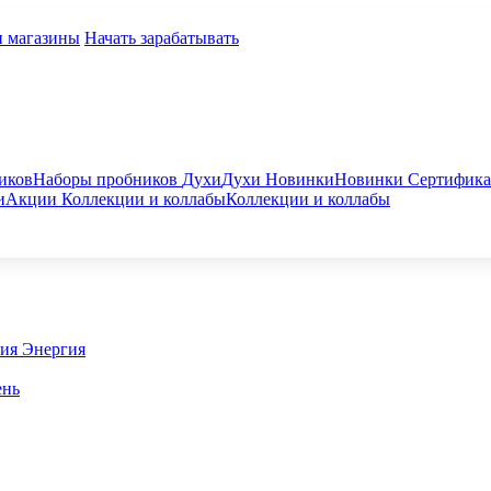
и магазины
Начать зарабатывать
иков
Наборы пробников
Духи
Духи
Новинки
Новинки
Сертифик
и
Акции
Коллекции и коллабы
Коллекции и коллабы
гия
Энергия
ень