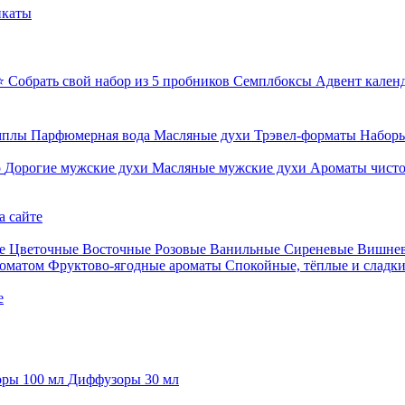
икаты
⭐ Собрать свой набор из 5 пробников
Семплбоксы
Адвент кален
мплы
Парфюмерная вода
Масляные духи
Трэвел-форматы
Наборы
о
Дорогие мужские духи
Масляные мужские духи
Ароматы чист
а сайте
е
Цветочные
Восточные
Розовые
Ванильные
Сиреневые
Вишне
роматом
Фруктово-ягодные ароматы
Спокойные, тёплые и сладк
е
ры 100 мл
Диффузоры 30 мл