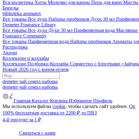
Вся косметика
Хиты
Молочко для ванны
Пена для ванн
Мисты 
Бренды
biblioteka aromatov
Все товары
Все духи
Наборы пробников
Духи 30 мл
Парфюмер
Demeter Fragrance Library
Все товары
Все духи
Духи 30 мл
Парфюмерная вода
Масляные
Fragrance Community
Все товары
Парфюмерная вода
Наборы пробников
Ароматы дл
Распродажа
Акции
Коллекции и коллабы
Коллекции
Подборки
Коллабы
Совместно с блогерами
«Зайчик
Новый 2026 год с конем-огнем
demeter
чай
семпл
наборы
demeter
чай
семпл
наборы
Главная
Каталог
Корзина
Избранное
Профиль
Мы используем файлы
cookie
, чтобы сделать сайт удобнее.
Ок
100% бесплатная доставка от 2200 ₽ до ПВЗ
4-й продукт за 1 ₽
Связаться с нами