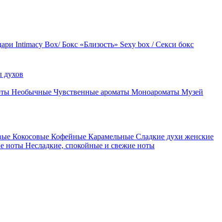
дари
Intimacy Box/ Бокс «Близость»
Sexy box / Секси бокс
 духов
оты
Необычные
Чувственные ароматы
Моноароматы
Музей
вые
Кокосовые
Кофейные
Карамельные
Сладкие духи женские
ие ноты
Несладкие, спокойные и свежие ноты