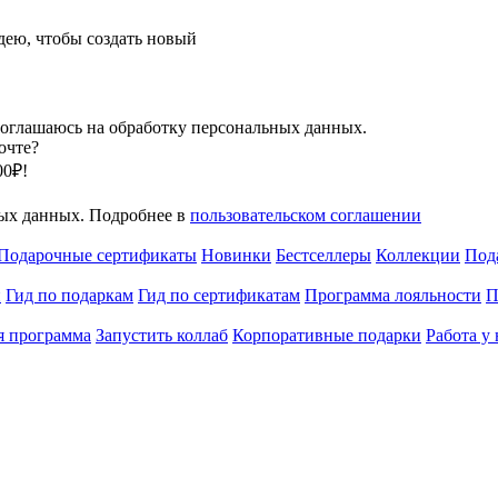
ею, чтобы создать новый
оглашаюсь на обработку персональных данных.
очте?
00₽!
ных данных. Подробнее в
пользовательском соглашении
Подарочные сертификаты
Новинки
Бестселлеры
Коллекции
Под
и
Гид по подаркам
Гид по сертификатам
Программа лояльности
П
я программа
Запустить коллаб
Корпоративные подарки
Работа у 