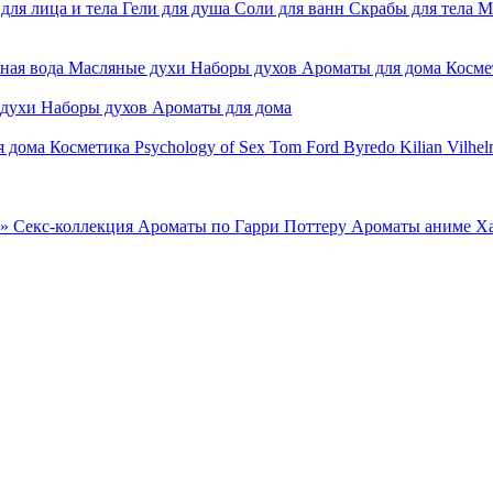
для лица и тела
Гели для душа
Соли для ванн
Скрабы для тела
М
ная вода
Масляные духи
Наборы духов
Ароматы для дома
Косме
 духи
Наборы духов
Ароматы для дома
я дома
Косметика
Psychology of Sex
Tom Ford
Byredo
Kilian
Vilhel
»
Секс-коллекция
Ароматы по Гарри Поттеру
Ароматы аниме Х