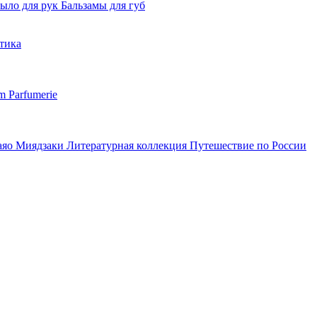
ыло для рук
Бальзамы для губ
тика
m Parfumerie
аяо Миядзаки
Литературная коллекция
Путешествие по России