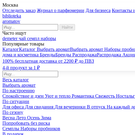
Москва
Отследить заказ
Журнал о парфюмерии
Для бизнеса
Контакты 
biblioteka
aromatov
Найти
Часто ищут
demeter
чай
семпл
наборы
Популярные товары
Каталог
Каталог
Выбрать аромат
Выбрать аромат
Наборы пробн
дома и косметика
Бренды
Бренды
Распродажа
Распродажа
Акци
100% бесплатная доставка от 2200 ₽ до ПВЗ
4-й продукт за 1 ₽
Весь каталог
Выбрать аромат
По настроению
Спокойствие и дзен
Уют и тепло
Романтика
Свежесть
Носталь
По ситуации
Для офиса
Для свидания
Для вечеринки
В отпуск
На каждый д
По сезону
Весна
Лето
Осень
Зима
Попробовать без риска
Семплы
Наборы пробников
В подарок