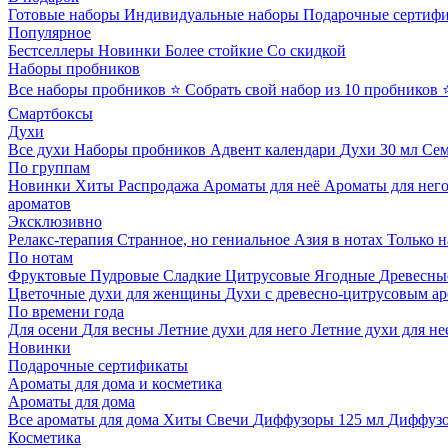
Готовые наборы
Индивидуальные наборы
Подарочные сертиф
Популярное
Бестселлеры
Новинки
Более стойкие
Со скидкой
Наборы пробников
Все наборы пробников
⭐ Собрать свой набор из 10 пробников
Смартбоксы
Духи
Все духи
Наборы пробников
Адвент календари
Духи 30 мл
Се
По группам
Новинки
Хиты
Распродажа
Ароматы для неё
Ароматы для нег
ароматов
Эксклюзивно
Релакс-терапия
Странное, но гениальное
Азия в нотах
Только н
По нотам
Фруктовые
Пудровые
Сладкие
Цитрусовые
Ягодные
Древесны
Цветочные духи для женщины
Духи с древесно-цитрусовым а
По времени года
Для осени
Для весны
Летние духи для него
Летние духи для не
Новинки
Подарочные сертификаты
Ароматы для дома и косметика
Ароматы для дома
Все ароматы для дома
Хиты
Свечи
Диффузоры 125 мл
Диффузо
Косметика