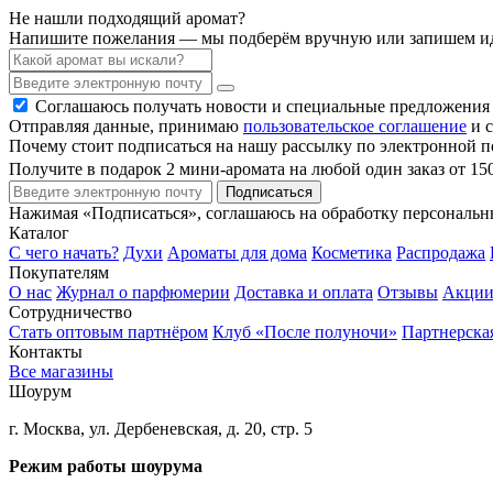
Не нашли подходящий аромат?
Напишите пожелания — мы подберём вручную или запишем ид
Соглашаюсь получать новости и специальные предложения
Отправляя данные, принимаю
пользовательское соглашение
и с
Почему стоит подписаться на нашу рассылку по электронной п
Получите в подарок 2 мини-аромата на любой один заказ от 15
Подписаться
Нажимая «Подписаться», соглашаюсь на обработку персональ
Каталог
С чего начать?
Духи
Ароматы для дома
Косметика
Распродажа
Покупателям
О нас
Журнал о парфюмерии
Доставка и оплата
Отзывы
Акци
Сотрудничество
Стать оптовым партнёром
Клуб «После полуночи»
Партнерска
Контакты
Все магазины
Шоурум
г. Москва, ул. Дербеневская, д. 20, стр. 5
Режим работы шоурума