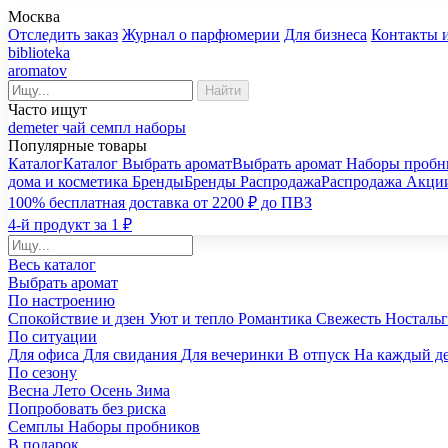
Москва
Отследить заказ
Журнал о парфюмерии
Для бизнеса
Контакты 
biblioteka
aromatov
Найти
Часто ищут
demeter
чай
семпл
наборы
Популярные товары
Каталог
Каталог
Выбрать аромат
Выбрать аромат
Наборы пробн
дома и косметика
Бренды
Бренды
Распродажа
Распродажа
Акци
100% бесплатная доставка от 2200 ₽ до ПВЗ
4-й продукт за 1 ₽
Весь каталог
Выбрать аромат
По настроению
Спокойствие и дзен
Уют и тепло
Романтика
Свежесть
Носталь
По ситуации
Для офиса
Для свидания
Для вечеринки
В отпуск
На каждый д
По сезону
Весна
Лето
Осень
Зима
Попробовать без риска
Семплы
Наборы пробников
В подарок