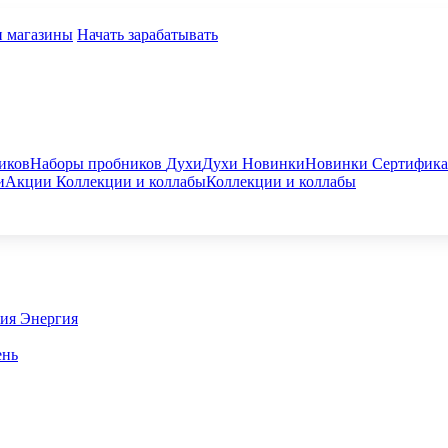
и магазины
Начать зарабатывать
иков
Наборы пробников
Духи
Духи
Новинки
Новинки
Сертифик
и
Акции
Коллекции и коллабы
Коллекции и коллабы
гия
Энергия
ень