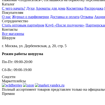
Каталог
С чего начать?
Духи
Ароматы для дома
Косметика
Распродажа
Покупателям
О нас
Журнал о парфюмерии
Доставка и оплата
Отзывы
Акци
Сотрудничество
Стать оптовым партнёром
Клуб «После полуночи»
Партнерска
Контакты
Все магазины
Шоурум
г. Москва, ул. Дербеневская, д. 20, стр. 5
Режим работы шоурума
Пн-Пт: 09:00-20:00
Сб-Вс: 09:00-19:00
Соцсети
Маркетплейсы
Полный ассортимент товаров представлен только на официаль
Премии