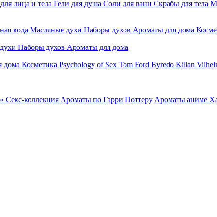
для лица и тела
Гели для душа
Соли для ванн
Скрабы для тела
М
ная вода
Масляные духи
Наборы духов
Ароматы для дома
Косме
 духи
Наборы духов
Ароматы для дома
я дома
Косметика
Psychology of Sex
Tom Ford
Byredo
Kilian
Vilhel
»
Секс-коллекция
Ароматы по Гарри Поттеру
Ароматы аниме Х