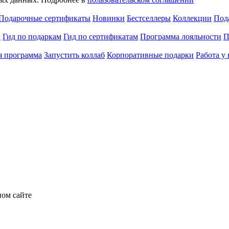
Подарочные сертификаты
Новинки
Бестселлеры
Коллекции
Под
и
Гид по подаркам
Гид по сертификатам
Программа лояльности
П
я программа
Запустить коллаб
Корпоративные подарки
Работа у 
ном сайте