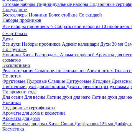
Готовые наборы
Индивидуальные наборы
Подарочные сертиф
Популярное
Бестселлеры
Новинки
Более стойкие
Со скидкой
Наборы пробников
Все наборы пробников
⭐ Собрать свой набор из 10 пробников
Смартбоксы
Духи
Все духи
Наборы пробников
Адвент календари
Духи 30 мл
Се
По группам
Новинки
Хиты
Распродажа
Ароматы для неё
Ароматы для нег
ароматов
Эксклюзивно
Релакс-терапия
Странное, но гениальное
Азия в нотах
Только н
По нотам
Фруктовые
Пудровые
Сладкие
Цитрусовые
Ягодные
Древесны
Цветочные духи для женщины
Духи с древесно-цитрусовым а
По времени года
Для осени
Для весны
Летние духи для него
Летние духи для не
Новинки
Подарочные сертификаты
Ароматы для дома и косметика
Ароматы для дома
Все ароматы для дома
Хиты
Свечи
Диффузоры 125 мл
Диффузо
Косметика