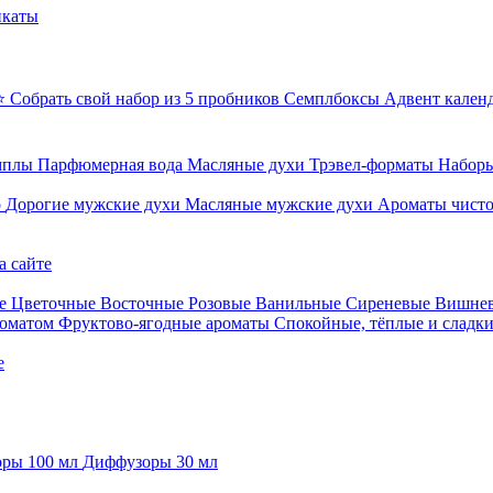
икаты
⭐ Собрать свой набор из 5 пробников
Семплбоксы
Адвент кален
мплы
Парфюмерная вода
Масляные духи
Трэвел-форматы
Наборы
о
Дорогие мужские духи
Масляные мужские духи
Ароматы чист
а сайте
е
Цветочные
Восточные
Розовые
Ванильные
Сиреневые
Вишне
роматом
Фруктово-ягодные ароматы
Спокойные, тёплые и сладк
е
ры 100 мл
Диффузоры 30 мл