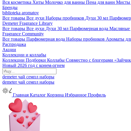
Вся косметика
Хиты
Молочко для ванны
Пена для ванн
Мисты 
Бренды
biblioteka aromatov
Все товары
Все духи
Наборы пробников
Духи 30 мл
Парфюмер
Demeter Fragrance Library
Все товары
Все духи
Духи 30 мл
Парфюмерная вода
Масляные
Fragrance Community
Все товары
Парфюмерная вода
Наборы пробников
Ароматы дл
Распродажа
Акции
Коллекции и коллабы
Коллекции
Подборки
Коллабы
Совместно с блогерами
«Зайчик
Новый 2026 год с конем-огнем
demeter
чай
семпл
наборы
demeter
чай
семпл
наборы
Главная
Каталог
Корзина
Избранное
Профиль