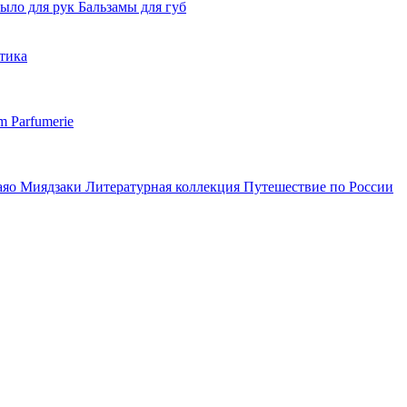
ыло для рук
Бальзамы для губ
тика
m Parfumerie
аяо Миядзаки
Литературная коллекция
Путешествие по России