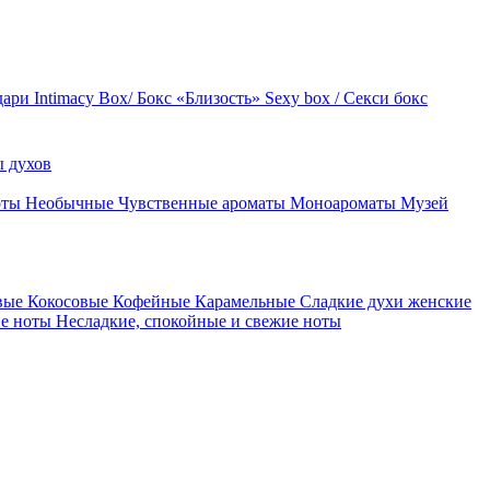
дари
Intimacy Box/ Бокс «Близость»
Sexy box / Секси бокс
 духов
оты
Необычные
Чувственные ароматы
Моноароматы
Музей
вые
Кокосовые
Кофейные
Карамельные
Сладкие духи женские
ие ноты
Несладкие, спокойные и свежие ноты