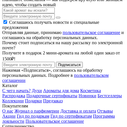
идею, чтобы создать новый
Соглашаюсь получать новости и специальные
предложения
Отправляя данные, принимаю
пользовательское соглашение
и
соглашаюсь на обработку персональных данных.
Почему стоит подписаться на нашу рассылку по электронной
почте?
Получите в подарок 2 мини-аромата на любой один заказ от
1500₽!
Подписаться
Нажимая «Подписаться», соглашаюсь на обработку
персональных данных. Подробнее в
пользовательском
соглашении
Каталог
С чего начать?
Духи
Ароматы для дома
Косметика
Распродажа
Подарочные сертификаты
Новинки
Бестселлеры
Коллекции
Подарки
Предзаказ
Покупателям
О нас
Журнал о парфюмерии
Доставка и оплата
Отзывы
Акции
Гид по подаркам
Гид по сертификатам
Программа
лояльности
Пользовательское соглашение
Сотрудничество