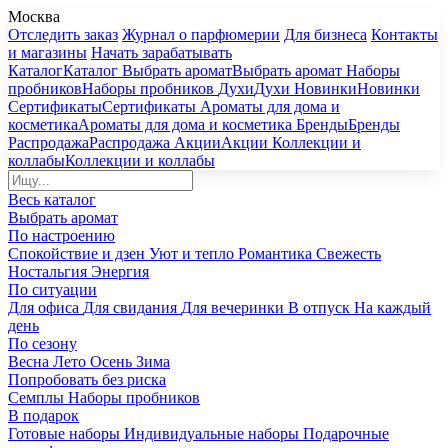
Москва
Отследить заказ
Журнал о парфюмерии
Для бизнеса
Контакты
и магазины
Начать зарабатывать
Каталог
Каталог
Выбрать аромат
Выбрать аромат
Наборы
пробников
Наборы пробников
Духи
Духи
Новинки
Новинки
Сертификаты
Сертификаты
Ароматы для дома и
косметика
Ароматы для дома и косметика
Бренды
Бренды
Распродажа
Распродажа
Акции
Акции
Коллекции и
коллабы
Коллекции и коллабы
Весь каталог
Выбрать аромат
По настроению
Спокойствие и дзен
Уют и тепло
Романтика
Свежесть
Ностальгия
Энергия
По ситуации
Для офиса
Для свидания
Для вечеринки
В отпуск
На каждый
день
По сезону
Весна
Лето
Осень
Зима
Попробовать без риска
Семплы
Наборы пробников
В подарок
Готовые наборы
Индивидуальные наборы
Подарочные