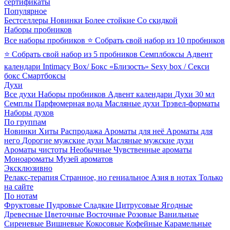
сертификаты
Популярное
Бестселлеры
Новинки
Более стойкие
Со скидкой
Наборы пробников
Все наборы пробников
⭐ Собрать свой набор из 10 пробников
⭐ Собрать свой набор из 5 пробников
Семплбоксы
Адвент
календари
Intimacy Box/ Бокс «Близость»
Sexy box / Секси
бокс
Смартбоксы
Духи
Все духи
Наборы пробников
Адвент календари
Духи 30 мл
Семплы
Парфюмерная вода
Масляные духи
Трэвел-форматы
Наборы духов
По группам
Новинки
Хиты
Распродажа
Ароматы для неё
Ароматы для
него
Дорогие мужские духи
Масляные мужские духи
Ароматы чистоты
Необычные
Чувственные ароматы
Моноароматы
Музей ароматов
Эксклюзивно
Релакс-терапия
Странное, но гениальное
Азия в нотах
Только
на сайте
По нотам
Фруктовые
Пудровые
Сладкие
Цитрусовые
Ягодные
Древесные
Цветочные
Восточные
Розовые
Ванильные
Сиреневые
Вишневые
Кокосовые
Кофейные
Карамельные