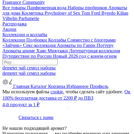
Fragrance Community
Все товары
Парфюмерная вода
Наборы пробников
Ароматы
для дома
Косметика
Psychology of Sex
Tom Ford
Byredo
Kilian
Vilhelm Parfumerie
Распродажа
Акции
Коллекции и коллабы
Коллекции
Подборки
Коллабы
Совместно с блогерами
«Зайчик»
Секс-коллекция
Ароматы по Гарри Поттеру
Ароматы аниме Хаяо Миядзаки
Литературная коллекция
Путешествие по России
Новый 2026 год с конем-огнем
demeter
чай
семпл
наборы
demeter
чай
семпл
наборы
Главная
Каталог
Корзина
Избранное
Профиль
Мы используем файлы
cookie
, чтобы сделать сайт удобнее.
Ок
100% бесплатная доставка от 2200 ₽ до ПВЗ
4-й продукт за 1 ₽
Связаться с нами
Не нашли подходящий аромат?
Напишите пожелания — мы подберём вручную или запишем