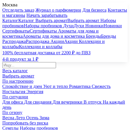
Москва
Отследить заказ
Журнал о парфюмерии
Для бизнеса
Контакты
и магазины
Начать зарабатывать
Каталог
Каталог
Выбрать аромат
Выбрать аромат
Наборы
пробников
Наборы пробников
Духи
Духи
Новинки
Новинки
Сертификаты
Сертификаты
Ароматы для дома и
косметика
Ароматы для дома и косметика
Бренды
Бренды
Распродажа
Распродажа
Акции
Акции
Коллекции и
коллабы
Коллекции и коллабы
100% бесплатная доставка от 2200 ₽ до ПВЗ
4-й продукт за 1 ₽
Весь каталог
Выбрать аромат
По настроению
Спокойствие и дзен
Уют и тепло
Романтика
Свежесть
Ностальгия
Энергия
По ситуации
Для офиса
Для свидания
Для вечеринки
В отпуск
На каждый
день
По сезону
Весна
Лето
Осень
Зима
Попробовать без риска
Семплы
Наборы пробников