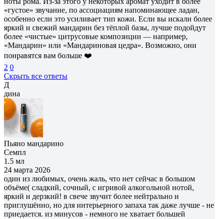
ноты рома. Из-за этого у некоторых аромат уходит в более
«густое» звучание, по ассоциациям напоминающее ладан,
особенно если это усиливает тип кожи. Если вы искали более
яркий и свежий мандарин без тёплой базы, лучше подойдут
более «чистые» цитрусовые композиции — например,
«Мандарин» или «Мандариновая цедра». Возможно, они
понравятся вам больше ❤️
2
0
Скрыть все ответы
Д
дина
Пьяно мандарино
Семпл
1.5 мл
24 марта 2026
один из любимых, очень жаль, что нет сейчас в большом
объёме( сладкий, сочный, с игривой алкогольной нотой,
яркий и дерзкий! в свече звучит более нейтрально и
приглушённо, но для интерьерного запаха так даже лучше - не
приедается. из минусов - немного не хватает большей