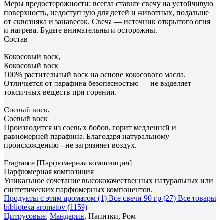
Меры предосторожности: всегда ставьте свечу на устойчивую
поверхность, недоступную для детей и животных, подальше
от сквозняка и занавесок. Свеча — источник открытого огня
и нагрева. Будьте внимательны и осторожны.
Состав
+
Кокосовый воск,
Кокосовый воск
100% растительный воск на основе кокосового масла.
Отличается от парафина безопасностью — не выделяет
токсичных веществ при горении.
+
Соевый воск,
Соевый воск
Производится из соевых бобов, горит медленней и
равномерней парафина. Благодаря натуральному
происхождению - не загрязняет воздух.
+
Fragrance [Парфюмерная композиция]
Парфюмерная композиция
Уникальное сочетание высококачественных натуральных или
синтетических парфюмерных компонентов.
Продукты с этим ароматом (1)
Все свечи 90 гр (27)
Все товары
biblioteka aromatov (1159)
Цитрусовые
,
Мандарин
, Напитки, Ром