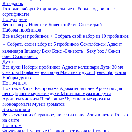
В подарок
Готовые наборы
Индивидуальные наборы
Подарочные
сертификаты
Популярное
Бестселлеры
Новинки
Более стойкие
Со скидкой
Наборы пробников
Все наборы пробников
⭐ Собрать свой набор из 10 пробников
⭐ Собрать свой набор из 5 пробников
Семплбоксы
Адвент
календари
Intimacy Box/ Бокс «Близость»
Sexy box / Секси
бокс
Смартбоксы
Духи
Все духи
Наборы пробников
Адвент календари
Духи 30 мл
Семплы
Парфюмерная вода
Масляные духи
Трэвел-форматы
Наборы духов
По группам
Новинки
Хиты
Распродажа
Ароматы для неё
Ароматы для
него
Дорогие мужские духи
Масляные мужские духи
Ароматы чистоты
Необычные
Чувственные ароматы
Моноароматы
Музей ароматов
Эксклюзивно
Релакс-терапия
Странное, но гениальное
Азия в нотах
Только
на сайте
По нотам
Фруктовые
Пудровые
Сладкие
Цитрусовые
Ягодные