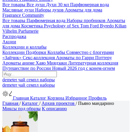
Все товары
Все духи
Духи 30 мл
Парфюмерная вода
Масляные духи
Наборы духов
Ароматы для дома
Fragrance Community
Все товары
Парфюмерная вода
Наборы пробников
Ароматы
для дома
Косметика
Psychology of Sex
Tom Ford
Byredo
Kilian
Vilhelm Parfumerie
Распродажа
Акции
Коллекции и коллабы
Коллекции
Подборки
Коллабы
Совместно с блогерами
«Зайчик»
Секс-коллекция
Ароматы по Гарри Поттеру
Ароматы аниме Хаяо Миядзаки
Литературная коллекция
Путешествие по России
Новый 2026 год с конем-огнем
demeter
чай
семпл
наборы
demeter
чай
семпл
наборы
Главная
Каталог
Корзина
Избранное
Профиль
Главная
/
Каталог
/
Архив проектов
/
Пьяно мандарино
Миксы под образы
К описанию