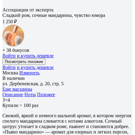
Ассоциации от эксперта
Сладкий ром, сочные мандарины, чувство юмора
1 250 ₽
+ 38 бонусов
Войти
и купить дешевле
Посмотреть похожие
Войти
и купить дешевле
Москва
Изменить
В наличии
ул. Дербеневская, д. 20, стр. 5
Еще магазины
Описание
Ноты
Похожее
3=4
Купили > 100 раз
Свежий, яркий и немного шальной аромат, в котором энергия
спелого мандарина сливается с нотами алкоголя. Сочный
цитрус утопает в сладком роме, пьянеет и становится добрее.
«Пьяно мандарино» — аромат для озорных и легких персон,