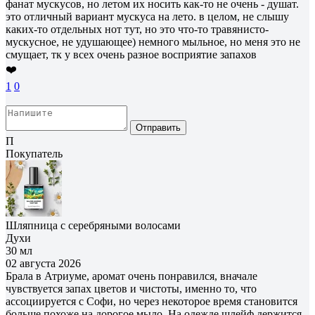
фанат мускусов, но летом их носить как-то не очень - душат.
это отличный вариант мускуса на лето. в целом, не слышу
каких-то отдельных нот тут, но это что-то травянисто-
мускусное, не удушающее) немного мыльное, но меня это не
смущает, тк у всех очень разное восприятие запахов
❤️
1
0
Отправить
П
Покупатель
Шляпница с серебряными волосами
Духи
30 мл
02 августа 2026
Брала в Атриуме, аромат очень понравился, вначале
чувствуется запах цветов и чистоты, именно то, что
ассоциируется с Софи, но через некоторое время становится
больше похоже на дорогое мыло. На одежде шлейф держится