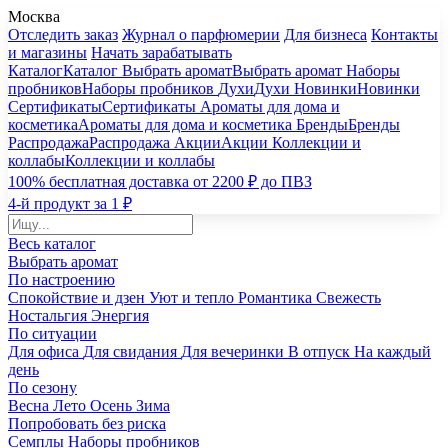
Москва
Отследить заказ
Журнал о парфюмерии
Для бизнеса
Контакты
и магазины
Начать зарабатывать
Каталог
Каталог
Выбрать аромат
Выбрать аромат
Наборы
пробников
Наборы пробников
Духи
Духи
Новинки
Новинки
Сертификаты
Сертификаты
Ароматы для дома и
косметика
Ароматы для дома и косметика
Бренды
Бренды
Распродажа
Распродажа
Акции
Акции
Коллекции и
коллабы
Коллекции и коллабы
100% бесплатная доставка от 2200 ₽ до ПВЗ
4-й продукт за 1 ₽
Весь каталог
Выбрать аромат
По настроению
Спокойствие и дзен
Уют и тепло
Романтика
Свежесть
Ностальгия
Энергия
По ситуации
Для офиса
Для свидания
Для вечеринки
В отпуск
На каждый
день
По сезону
Весна
Лето
Осень
Зима
Попробовать без риска
Семплы
Наборы пробников