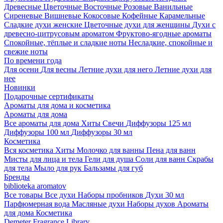
Древесные
Цветочные
Восточные
Розовые
Ванильные
Сиреневые
Вишневые
Кокосовые
Кофейные
Карамельные
Сладкие духи женские
Цветочные духи для женщины
Духи с
древесно-цитрусовым ароматом
Фруктово-ягодные ароматы
Спокойные, тёплые и сладкие ноты
Несладкие, спокойные и
свежие ноты
По времени года
Для осени
Для весны
Летние духи для него
Летние духи для
нее
Новинки
Подарочные сертификаты
Ароматы для дома и косметика
Ароматы для дома
Все ароматы для дома
Хиты
Свечи
Диффузоры 125 мл
Диффузоры 100 мл
Диффузоры 30 мл
Косметика
Вся косметика
Хиты
Молочко для ванны
Пена для ванн
Мисты для лица и тела
Гели для душа
Соли для ванн
Скрабы
для тела
Мыло для рук
Бальзамы для губ
Бренды
biblioteka aromatov
Все товары
Все духи
Наборы пробников
Духи 30 мл
Парфюмерная вода
Масляные духи
Наборы духов
Ароматы
для дома
Косметика
Demeter Fragrance Library