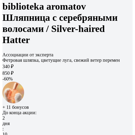
biblioteka aromatov
Шляпница с серебряными
волосами /
Silver-haired
Hatter
Ассоциации от эксперта
Фетровая шляпка, цветущие луга, свежий ветер перемен
340 ₽
850 ₽
-60%
+ 11 бонусов
До конца акции:
2
дня
:
10