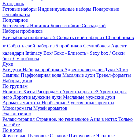
В подарок
Готовые наборы
Индивидуальные наборы
Подарочные
сертификаты
Популярное
Бестселлеры
Новинки
Более стойкие
Со скидкой
Наборы пробников
Все наборы пробников
⭐ Собрать свой набор из 10 пробников
⭐ Собрать свой набор из 5 пробников
Семплбоксы
Адвент
календари
Intimacy Box/ Бокс «Близость»
Sexy box / Секси
бокс
Смартбоксы
Духи
Все духи
Наборы пробников
Адвент календари
Духи 30 мл
Семплы
Парфюмерная вода
Масляные духи
Трэвел-форматы
Наборы духов
По группам
Новинки
Хиты
Распродажа
Ароматы для неё
Ароматы для
него
Дорогие мужские духи
Масляные мужские духи
Ароматы чистоты
Необычные
Чувственные ароматы
Моноароматы
Музей ароматов
Эксклюзивно
Релакс-терапия
Странное, но гениальное
Азия в нотах
Только
на сайте
По нотам
Фруктовые
Пудровые
Сладкие
Цитрусовые
Ягодные