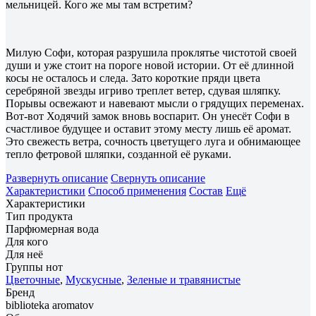
мельницей. Кого же мы там встретим?
Милую Софи, которая разрушила проклятье чистотой своей
души и уже стоит на пороге новой истории. От её длинной
косы не осталось и следа. Зато короткие пряди цвета
серебряной звезды игриво треплет ветер, сдувая шляпку.
Порывы освежают и навевают мысли о грядущих переменах.
Вот-вот Ходячий замок вновь воспарит. Он унесёт Софи в
счастливое будущее и оставит этому месту лишь её аромат.
Это свежесть ветра, сочность цветущего луга и обнимающее
тепло фетровой шляпки, созданной её руками.
Развернуть описание
Свернуть описание
Характеристики
Способ применения
Состав
Ещё
Характеристики
Тип продукта
Парфюмерная вода
Для кого
Для неё
Группы нот
Цветочные
,
Мускусные
,
Зеленые и травянистые
Бренд
biblioteka aromatov