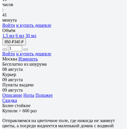
часов
:
41
минута
Войти
и купить дешевле
Объём
1.5 мл
6 мл
30 мл
850 ₽
340 ₽
Войти
и купить дешевле
Москва
Изменить
Бесплатно из шоурума
08 августа
Курьер
09 августа
Пункты выдачи
09 августа
Описание
Ноты
Похожее
Скидка
Более стойкие
Купили > 600 раз
Отправляемся на цветочное поле, где никогда не завянут
цветы, а посреди виднеется маленький домик с водяной