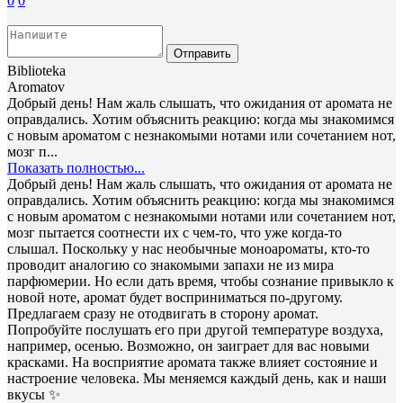
0
0
Отправить
Biblioteka
Aromatov
Добрый день! Нам жаль слышать, что ожидания от аромата не
оправдались. Хотим объяснить реакцию: когда мы знакомимся
с новым ароматом с незнакомыми нотами или сочетанием нот,
мозг п...
Показать полностью...
Добрый день! Нам жаль слышать, что ожидания от аромата не
оправдались. Хотим объяснить реакцию: когда мы знакомимся
с новым ароматом с незнакомыми нотами или сочетанием нот,
мозг пытается соотнести их с чем-то, что уже когда-то
слышал. Поскольку у нас необычные моноароматы, кто-то
проводит аналогию со знакомыми запахи не из мира
парфюмерии. Но если дать время, чтобы сознание привыкло к
новой ноте, аромат будет восприниматься по-другому.
Предлагаем сразу не отодвигать в сторону аромат.
Попробуйте послушать его при другой температуре воздуха,
например, осенью. Возможно, он заиграет для вас новыми
красками. На восприятие аромата также влияет состояние и
настроение человека. Мы меняемся каждый день, как и наши
вкусы ✨