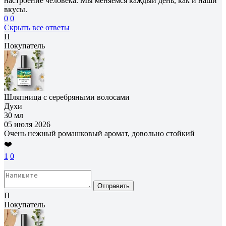
настроение человека. Мы меняемся каждый день, как и наши
вкусы.
0
0
Скрыть все ответы
П
Покупатель
Шляпница с серебряными волосами
Духи
30 мл
05 июля 2026
Очень нежный ромашковый аромат, довольно стойкий
❤️
1
0
Отправить
П
Покупатель