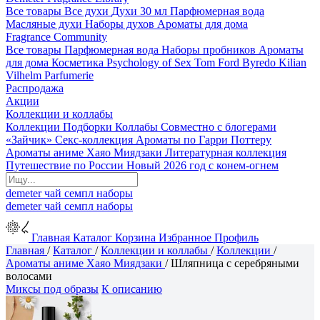
Все товары
Все духи
Духи 30 мл
Парфюмерная вода
Масляные духи
Наборы духов
Ароматы для дома
Fragrance Community
Все товары
Парфюмерная вода
Наборы пробников
Ароматы
для дома
Косметика
Psychology of Sex
Tom Ford
Byredo
Kilian
Vilhelm Parfumerie
Распродажа
Акции
Коллекции и коллабы
Коллекции
Подборки
Коллабы
Совместно с блогерами
«Зайчик»
Секс-коллекция
Ароматы по Гарри Поттеру
Ароматы аниме Хаяо Миядзаки
Литературная коллекция
Путешествие по России
Новый 2026 год с конем-огнем
demeter
чай
семпл
наборы
demeter
чай
семпл
наборы
Главная
Каталог
Корзина
Избранное
Профиль
Главная
/
Каталог
/
Коллекции и коллабы
/
Коллекции
/
Ароматы аниме Хаяо Миядзаки
/
Шляпница с серебряными
волосами
Миксы под образы
К описанию