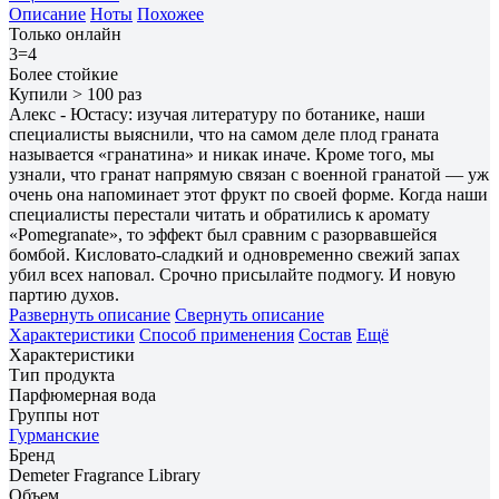
Описание
Ноты
Похожее
Только онлайн
3=4
Более стойкие
Купили > 100 раз
Алекс - Юстасу: изучая литературу по ботанике, наши
специалисты выяснили, что на самом деле плод граната
называется «гранатина» и никак иначе. Кроме того, мы
узнали, что гранат напрямую связан с военной гранатой — уж
очень она напоминает этот фрукт по своей форме. Когда наши
специалисты перестали читать и обратились к аромату
«Pomegranate», то эффект был сравним с разорвавшейся
бомбой. Кисловато-сладкий и одновременно свежий запах
убил всех наповал. Срочно присылайте подмогу. И новую
партию духов.
Развернуть описание
Свернуть описание
Характеристики
Способ применения
Состав
Ещё
Характеристики
Тип продукта
Парфюмерная вода
Группы нот
Гурманские
Бренд
Demeter Fragrance Library
Объем