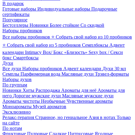
В подарок
Готовые наборы
Индивидуальные наборы
Подарочные
сертификаты
Популярное
Бестселлеры
Новинки
Более стойкие
Со скидкой
Наборы пробников
Все наборы пробников
⭐ Собрать свой набор из 10 пробников
⭐ Собрать свой набор из 5 пробников
Семплбоксы
Адвент
календари
Intimacy Box/ Бокс «Близость»
Sexy box / Секси
бокс
Смартбоксы
Духи
Все духи
Наборы пробников
Адвент календари
Духи 30 мл
Семплы
Парфюмерная вода
Масляные духи
Трэвел-форматы
Наборы духов
По группам
Новинки
Хиты
Распродажа
Ароматы для неё
Ароматы для
него
Дорогие мужские духи
Масляные мужские духи
Ароматы чистоты
Необычные
Чувственные ароматы
Моноароматы
Музей ароматов
Эксклюзивно
Релакс-терапия
Странное, но гениальное
Азия в нотах
Только
на сайте
По нотам
Фруктовые
Пудровые
Сладкие
Цитрусовые
Ягодные