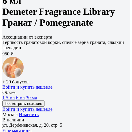
6 мл
Demeter Fragrance Library
Гранат /
Pomegranate
Ассоциации от эксперта
Терпкость гранатовой корки, спелые зёрна граната, сладкий
гренадин
950 ₽
+ 29 бонусов
Войти
и купить дешевле
Объём
1.5 мл
6 мл
30 мл
Посмотреть похожие
Войти
и купить дешевле
Москва
Изменить
В наличии
ул. Дербеневская, д. 20, стр. 5
Еще магазины