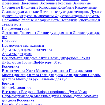
Древесные
Цветочные
Восточные
Розовые
Ванильные
Сиреневые
Вишневые
Кокосовые
Кофейные
Карамельные
Сладкие духи женские
Цветочные духи для женщины
Духи с
древесно-цитрусовым ароматом
Фруктово-ягодные ароматы
Спокойные, тёплые и сладкие ноты
Несладкие, спокойные и
свежие ноты
По времени года
Для осени
Для весны
Летние духи для него
Летние духи для
нее
Новинки
Подарочные сертификаты
Ароматы для дома и косметика
Ароматы для дома
Все ароматы для дома
Хиты
Свечи
Диффузоры 125 мл
Диффузоры 100 мл
Диффузоры 30 мл
Косметика
Вся косметика
Хиты
Молочко для ванны
Пена для ванн
Мисты для лица и тела
Гели для душа
Соли для ванн
Скрабы
для тела
Мыло для рук
Бальзамы для губ
Бренды
biblioteka aromatov
Все товары
Все духи
Наборы пробников
Духи 30 мл
Парфюмерная вода
Масляные духи
Наборы духов
Ароматы
для дома
Косметика
Demeter Fragrance Library