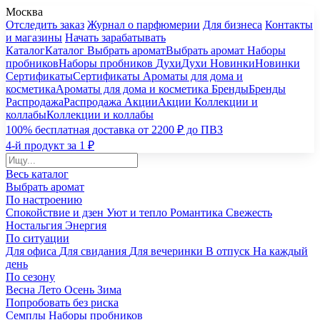
Москва
Отследить заказ
Журнал о парфюмерии
Для бизнеса
Контакты
и магазины
Начать зарабатывать
Каталог
Каталог
Выбрать аромат
Выбрать аромат
Наборы
пробников
Наборы пробников
Духи
Духи
Новинки
Новинки
Сертификаты
Сертификаты
Ароматы для дома и
косметика
Ароматы для дома и косметика
Бренды
Бренды
Распродажа
Распродажа
Акции
Акции
Коллекции и
коллабы
Коллекции и коллабы
100% бесплатная доставка от 2200 ₽ до ПВЗ
4-й продукт за 1 ₽
Весь каталог
Выбрать аромат
По настроению
Спокойствие и дзен
Уют и тепло
Романтика
Свежесть
Ностальгия
Энергия
По ситуации
Для офиса
Для свидания
Для вечеринки
В отпуск
На каждый
день
По сезону
Весна
Лето
Осень
Зима
Попробовать без риска
Семплы
Наборы пробников