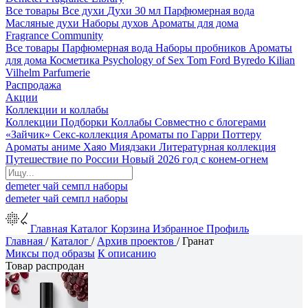
Все товары
Все духи
Духи 30 мл
Парфюмерная вода
Масляные духи
Наборы духов
Ароматы для дома
Fragrance Community
Все товары
Парфюмерная вода
Наборы пробников
Ароматы
для дома
Косметика
Psychology of Sex
Tom Ford
Byredo
Kilian
Vilhelm Parfumerie
Распродажа
Акции
Коллекции и коллабы
Коллекции
Подборки
Коллабы
Совместно с блогерами
«Зайчик»
Секс-коллекция
Ароматы по Гарри Поттеру
Ароматы аниме Хаяо Миядзаки
Литературная коллекция
Путешествие по России
Новый 2026 год с конем-огнем
demeter
чай
семпл
наборы
demeter
чай
семпл
наборы
Главная
Каталог
Корзина
Избранное
Профиль
Главная
/
Каталог
/
Архив проектов
/
Гранат
Миксы под образы
К описанию
Товар распродан