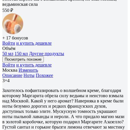
ведьминская сила
550 ₽
+ 17 бонусов
Войти
и купить дешевле
Объём
50 мл
150 мл
Другие продукты
Посмотреть похожие
Войти
и купить дешевле
Москва
Изменить
Описание
Ноты
Похожее
3=4
Захотелось пофантазировать о волшебном креме, благодаря
которому Маргарита обрела силу ведьмы и неистово взмыла
над Москвой. Какой у него аромат? Наверняка в креме были
ноты безумно дорогих и редких французских духов,
доступных только элите. Мускусную томность украшают
ноты пыльной лаванды и нероли. А что придало магию мази
в золотой коробочке, которую подарил Маргарите Азазелло?
Густой сантал и горькие брызги лимона отвечают за мистику