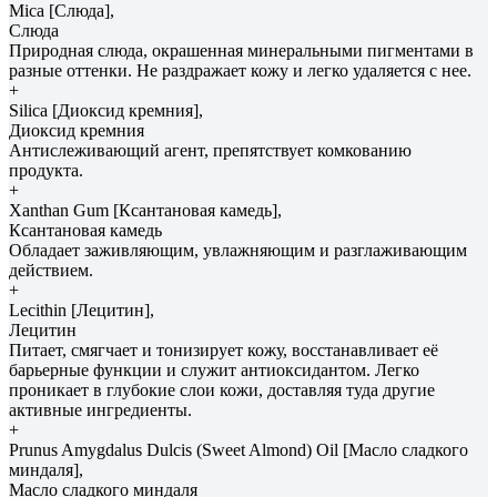
Mica [Слюда],
Слюда
Природная слюда, окрашенная минеральными пигментами в
разные оттенки. Не раздражает кожу и легко удаляется с нее.
+
Silica [Диоксид кремния],
Диоксид кремния
Антислеживающий агент, препятствует комкованию
продукта.
+
Xanthan Gum [Ксантановая камедь],
Ксантановая камедь
Обладает заживляющим, увлажняющим и разглаживающим
действием.
+
Lecithin [Лецитин],
Лецитин
Питает, смягчает и тонизирует кожу, восстанавливает её
барьерные функции и служит антиоксидантом. Легко
проникает в глубокие слои кожи, доставляя туда другие
активные ингредиенты.
+
Prunus Amygdalus Dulcis (Sweet Almond) Oil [Масло сладкого
миндаля],
Масло сладкого миндаля