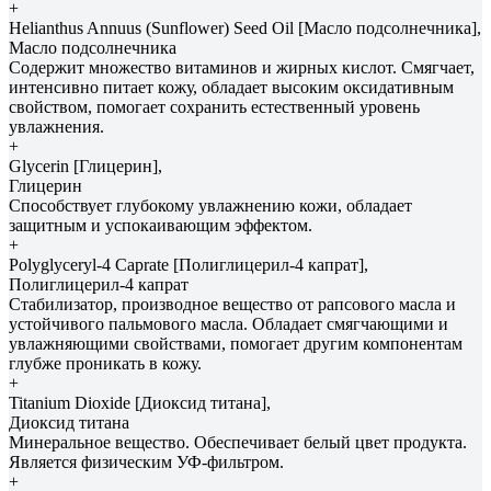
+
Helianthus Annuus (Sunflower) Seed Oil [Масло подсолнечника],
Масло подсолнечника
Содержит множество витаминов и жирных кислот. Смягчает,
интенсивно питает кожу, обладает высоким оксидативным
свойством, помогает сохранить естественный уровень
увлажнения.
+
Glycerin [Глицерин],
Глицерин
Способствует глубокому увлажнению кожи, обладает
защитным и успокаивающим эффектом.
+
Polyglyceryl-4 Caprate [Полиглицерил-4 капрат],
Полиглицерил-4 капрат
Стабилизатор, производное вещество от рапсового масла и
устойчивого пальмового масла. Обладает смягчающими и
увлажняющими свойствами, помогает другим компонентам
глубже проникать в кожу.
+
Titanium Dioxide [Диоксид титана],
Диоксид титана
Минеральное вещество. Обеспечивает белый цвет продукта.
Является физическим УФ-фильтром.
+