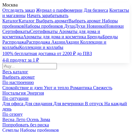
Москва
Отследить заказ
Журнал о парфюмерии
Для бизнеса
Контакты
и магазины
Начать зарабатывать
Каталог
Каталог
Выбрать аромат
Выбрать аромат
Наборы
пробников
Наборы пробников
Духи
Духи
Новинки
Новинки
Сертификаты
Сертификаты
Ароматы для дома и
косметика
Ароматы для дома и косметика
Бренды
Бренды
Распродажа
Распродажа
Акции
Акции
Коллекции и
коллабы
Коллекции и коллабы
100% бесплатная доставка от 2200 ₽ до ПВЗ
4-й продукт за 1 ₽
Весь каталог
Выбрать аромат
По настроению
Спокойствие и дзен
Уют и тепло
Романтика
Свежесть
Ностальгия
Энергия
По ситуации
Для офиса
Для свидания
Для вечеринки
В отпуск
На каждый
день
По сезону
Весна
Лето
Осень
Зима
Попробовать без риска
Семплы
Наборы пробников