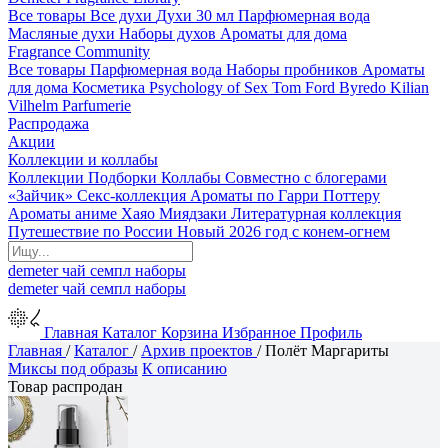
Все товары
Все духи
Духи 30 мл
Парфюмерная вода
Масляные духи
Наборы духов
Ароматы для дома
Fragrance Community
Все товары
Парфюмерная вода
Наборы пробников
Ароматы
для дома
Косметика
Psychology of Sex
Tom Ford
Byredo
Kilian
Vilhelm Parfumerie
Распродажа
Акции
Коллекции и коллабы
Коллекции
Подборки
Коллабы
Совместно с блогерами
«Зайчик»
Секс-коллекция
Ароматы по Гарри Поттеру
Ароматы аниме Хаяо Миядзаки
Литературная коллекция
Путешествие по России
Новый 2026 год с конем-огнем
demeter
чай
семпл
наборы
demeter
чай
семпл
наборы
Главная
Каталог
Корзина
Избранное
Профиль
Главная
/
Каталог
/
Архив проектов
/
Полёт Маргариты
Миксы под образы
К описанию
Товар распродан