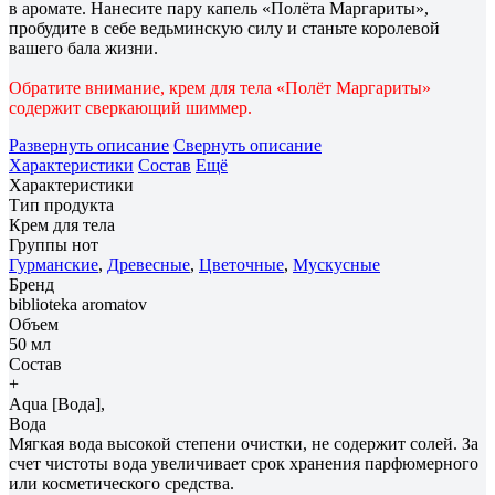
в аромате. Нанесите пару капель «Полёта Маргариты»,
пробудите в себе ведьминскую силу и станьте королевой
вашего бала жизни.
Обратите внимание, крем для тела «Полёт Маргариты»
содержит сверкающий шиммер.
Развернуть описание
Свернуть описание
Характеристики
Состав
Ещё
Характеристики
Тип продукта
Крем для тела
Группы нот
Гурманские
,
Древесные
,
Цветочные
,
Мускусные
Бренд
biblioteka aromatov
Объем
50 мл
Состав
+
Aqua [Вода],
Вода
Мягкая вода высокой степени очистки, не содержит солей. За
счет чистоты вода увеличивает срок хранения парфюмерного
или косметического средства.