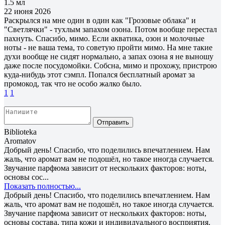
1.5 мл
22 июня 2026
Раскрылся на мне один в один как "Грозовые облака" и
"Светлячки" - тухлым запахом озона. Потом вообще перестал
пахнуть. Спасибо, мимо. Если акватика, озон и молочные
ноты - не ваша тема, то советую пройти мимо. На мне такие
духи вообще не сидят нормально, а запах озона я не выношу
даже после посудомойки. Собсна, мимо и прохожу, пристрою
куда-нибудь этот сэмпл. Попался бесплатный аромат за
промокод, так что не особо жалко было.
1
1
Отправить
Biblioteka
Aromatov
Добрый день! Спасибо, что поделились впечатлением. Нам
жаль, что аромат вам не подошёл, но такое иногда случается.
Звучание парфюма зависит от нескольких факторов: ноты,
основы сос...
Показать полностью...
Добрый день! Спасибо, что поделились впечатлением. Нам
жаль, что аромат вам не подошёл, но такое иногда случается.
Звучание парфюма зависит от нескольких факторов: ноты,
основы состава, типа кожи и индивидуального восприятия.