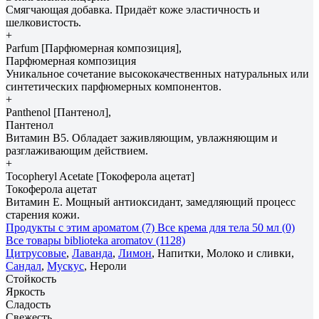
Смягчающая добавка. Придаёт коже эластичность и
шелковистость.
+
Parfum [Парфюмерная композиция],
Парфюмерная композиция
Уникальное сочетание высококачественных натуральных или
синтетических парфюмерных компонентов.
+
Panthenol [Пантенол],
Пантенол
Витамин B5. Обладает заживляющим, увлажняющим и
разглаживающим действием.
+
Tocopheryl Acetate [Токоферола ацетат]
Токоферола ацетат
Витамин Е. Мощный антиоксидант, замедляющий процесс
старения кожи.
Продукты с этим ароматом (7)
Все крема для тела 50 мл (0)
Все товары biblioteka aromatov (1128)
Цитрусовые
,
Лаванда
,
Лимон
, Напитки, Молоко и сливки,
Сандал
,
Мускус
, Нероли
Стойкость
Яркость
Сладость
Свежесть