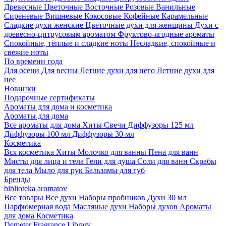
Древесные
Цветочные
Восточные
Розовые
Ванильные
Сиреневые
Вишневые
Кокосовые
Кофейные
Карамельные
Сладкие духи женские
Цветочные духи для женщины
Духи с
древесно-цитрусовым ароматом
Фруктово-ягодные ароматы
Спокойные, тёплые и сладкие ноты
Несладкие, спокойные и
свежие ноты
По времени года
Для осени
Для весны
Летние духи для него
Летние духи для
нее
Новинки
Подарочные сертификаты
Ароматы для дома и косметика
Ароматы для дома
Все ароматы для дома
Хиты
Свечи
Диффузоры 125 мл
Диффузоры 100 мл
Диффузоры 30 мл
Косметика
Вся косметика
Хиты
Молочко для ванны
Пена для ванн
Мисты для лица и тела
Гели для душа
Соли для ванн
Скрабы
для тела
Мыло для рук
Бальзамы для губ
Бренды
biblioteka aromatov
Все товары
Все духи
Наборы пробников
Духи 30 мл
Парфюмерная вода
Масляные духи
Наборы духов
Ароматы
для дома
Косметика
Demeter Fragrance Library