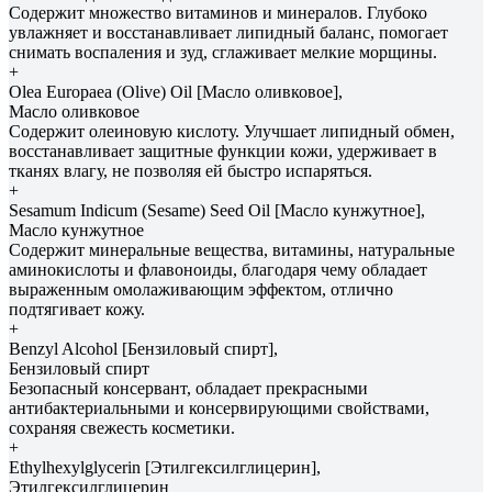
Содержит множество витаминов и минералов. Глубоко
увлажняет и восстанавливает липидный баланс, помогает
снимать воспаления и зуд, сглаживает мелкие морщины.
+
Olea Еuropaea (Olive) Oil [Масло оливковое],
Масло оливковое
Содержит олеиновую кислоту. Улучшает липидный обмен,
восстанавливает защитные функции кожи, удерживает в
тканях влагу, не позволяя ей быстро испаряться.
+
Sesamum Indicum (Sesame) Seed Oil [Масло кунжутное],
Масло кунжутное
Содержит минеральные вещества, витамины, натуральные
аминокислоты и флавоноиды, благодаря чему обладает
выраженным омолаживающим эффектом, отлично
подтягивает кожу.
+
Benzyl Alcohol [Бензиловый спирт],
Бензиловый спирт
Безопасный консервант, обладает прекрасными
антибактериальными и консервирующими свойствами,
сохраняя свежесть косметики.
+
Ethylhexylglycerin [Этилгексилглицерин],
Этилгексилглицерин