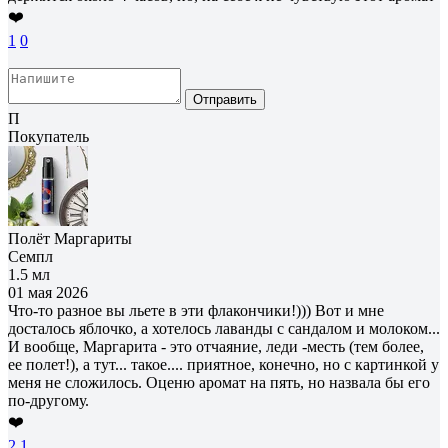
❤️
1
0
Отправить
П
Покупатель
Полёт Маргариты
Семпл
1.5 мл
01 мая 2026
Что-то разное вы льете в эти флакончики!))) Вот и мне
досталось яблочко, а хотелось лаванды с сандалом и молоком...
И вообще, Маргарита - это отчаяние, леди -месть (тем более,
ее полет!), а тут... такое.... приятное, конечно, но с картинкой у
меня не сложилось. Оценю аромат на пять, но назвала бы его
по-другому.
❤️
2
1