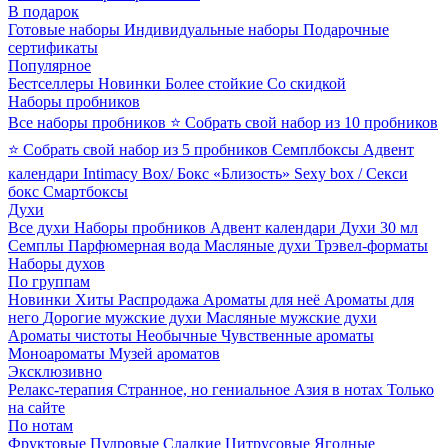
В подарок
Готовые наборы
Индивидуальные наборы
Подарочные
сертификаты
Популярное
Бестселлеры
Новинки
Более стойкие
Со скидкой
Наборы пробников
Все наборы пробников
⭐ Собрать свой набор из 10 пробников
⭐ Собрать свой набор из 5 пробников
Семплбоксы
Адвент
календари
Intimacy Box/ Бокс «Близость»
Sexy box / Секси
бокс
Смартбоксы
Духи
Все духи
Наборы пробников
Адвент календари
Духи 30 мл
Семплы
Парфюмерная вода
Масляные духи
Трэвел-форматы
Наборы духов
По группам
Новинки
Хиты
Распродажа
Ароматы для неё
Ароматы для
него
Дорогие мужские духи
Масляные мужские духи
Ароматы чистоты
Необычные
Чувственные ароматы
Моноароматы
Музей ароматов
Эксклюзивно
Релакс-терапия
Странное, но гениальное
Азия в нотах
Только
на сайте
По нотам
Фруктовые
Пудровые
Сладкие
Цитрусовые
Ягодные