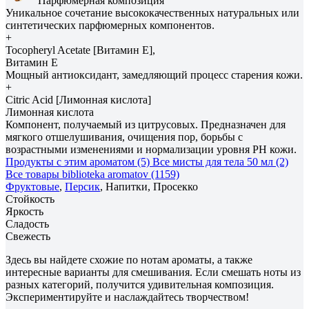
Парфюмерная композиция
Уникальное сочетание высококачественных натуральных или
синтетических парфюмерных компонентов.
+
Tocopheryl Acetate [Витамин E],
Витамин E
Мощный антиоксидант, замедляющий процесс старения кожи.
+
Citric Acid [Лимонная кислота]
Лимонная кислота
Компонент, получаемый из цитрусовых. Предназначен для
мягкого отшелушивания, очищения пор, борьбы с
возрастными изменениями и нормализации уровня РH кожи.
Продукты с этим ароматом (5)
Все мисты для тела 50 мл (2)
Все товары biblioteka aromatov (1159)
Фруктовые
,
Персик
, Напитки, Просекко
Стойкость
Яркость
Сладость
Свежесть
Здесь вы найдете схожие по нотам ароматы, а также
интересные варианты для смешивания. Если смешать ноты из
разных категорий, получится удивительная композиция.
Экспериментируйте и наслаждайтесь творчеством!