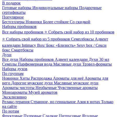
В подарок
Готовые наборы
Индивидуальные наборы
Подарочные
сертификаты
Популярное
Бестселлеры
Новинки
Более стойкие
Со скидкой
Наборы пробников
Все наборы пробников
⭐ Собрать свой набор из 10 пробников
⭐ Собрать свой набор из 5 пробников
Семплбоксы
Адвент
календари
Intimacy Box/ Бокс «Близость»
Sexy box / Секси
бокс
Смартбоксы
Духи
Все духи
Наборы пробников
Адвент календари
Духи 30 мл
Семплы
Парфюмерная вода
Масляные духи
Трэвел-форматы
Наборы духов
По группам
Новинки
Хиты
Распродажа
Ароматы для неё
Ароматы для
него
Дорогие мужские духи
Масляные мужские духи
Ароматы чистоты
Необычные
Чувственные ароматы
Моноароматы
Музей ароматов
Эксклюзивно
Релакс-терапия
Странное, но гениальное
Азия в нотах
Только
на сайте
По нотам
Фруктовые
Пудровые
Сладкие
Цитрусовые
Ягодные