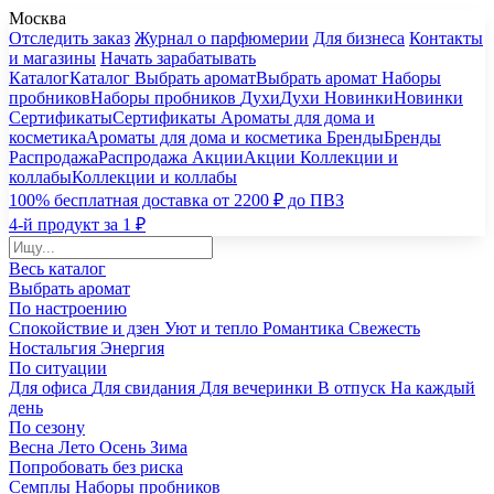
Москва
Отследить заказ
Журнал о парфюмерии
Для бизнеса
Контакты
и магазины
Начать зарабатывать
Каталог
Каталог
Выбрать аромат
Выбрать аромат
Наборы
пробников
Наборы пробников
Духи
Духи
Новинки
Новинки
Сертификаты
Сертификаты
Ароматы для дома и
косметика
Ароматы для дома и косметика
Бренды
Бренды
Распродажа
Распродажа
Акции
Акции
Коллекции и
коллабы
Коллекции и коллабы
100% бесплатная доставка от 2200 ₽ до ПВЗ
4-й продукт за 1 ₽
Весь каталог
Выбрать аромат
По настроению
Спокойствие и дзен
Уют и тепло
Романтика
Свежесть
Ностальгия
Энергия
По ситуации
Для офиса
Для свидания
Для вечеринки
В отпуск
На каждый
день
По сезону
Весна
Лето
Осень
Зима
Попробовать без риска
Семплы
Наборы пробников