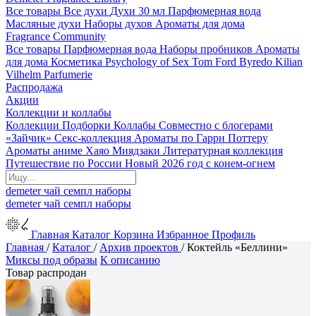
Все товары
Все духи
Духи 30 мл
Парфюмерная вода
Масляные духи
Наборы духов
Ароматы для дома
Fragrance Community
Все товары
Парфюмерная вода
Наборы пробников
Ароматы
для дома
Косметика
Psychology of Sex
Tom Ford
Byredo
Kilian
Vilhelm Parfumerie
Распродажа
Акции
Коллекции и коллабы
Коллекции
Подборки
Коллабы
Совместно с блогерами
«Зайчик»
Секс-коллекция
Ароматы по Гарри Поттеру
Ароматы аниме Хаяо Миядзаки
Литературная коллекция
Путешествие по России
Новый 2026 год с конем-огнем
demeter
чай
семпл
наборы
demeter
чай
семпл
наборы
Главная
Каталог
Корзина
Избранное
Профиль
Главная
/
Каталог
/
Архив проектов
/
Коктейль «Беллини»
Миксы под образы
К описанию
Товар распродан