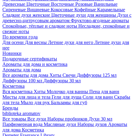
Древесные
Цветочные
Восточные
Розовые
Ванильные
Сиреневые
Вишневые
Кокосовые
Кофейные
Карамельные
Сладкие духи женские
Цветочные духи для женщины
Духи с
древесно-цитрусовым ароматом
Фруктово-ягодные ароматы
Спокойные, тёплые и сладкие ноты
Несладкие, спокойные и
свежие ноты
По времени года
Для осени
Для весны
Летние духи для него
Летние духи для
нее
Новинки
Подарочные сертификаты
Ароматы для дома и косметика
Ароматы для дома
Все ароматы для дома
Хиты
Свечи
Диффузоры 125 мл
Диффузоры 100 мл
Диффузоры 30 мл
Косметика
Вся косметика
Хиты
Молочко для ванны
Пена для ванн
Мисты для лица и тела
Гели для душа
Соли для ванн
Скрабы
для тела
Мыло для рук
Бальзамы для губ
Бренды
biblioteka aromatov
Все товары
Все духи
Наборы пробников
Духи 30 мл
Парфюмерная вода
Масляные духи
Наборы духов
Ароматы
для дома
Косметика
Demeter Fragrance Library