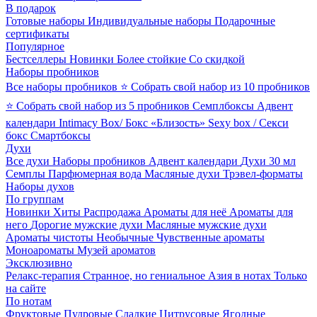
В подарок
Готовые наборы
Индивидуальные наборы
Подарочные
сертификаты
Популярное
Бестселлеры
Новинки
Более стойкие
Со скидкой
Наборы пробников
Все наборы пробников
⭐ Собрать свой набор из 10 пробников
⭐ Собрать свой набор из 5 пробников
Семплбоксы
Адвент
календари
Intimacy Box/ Бокс «Близость»
Sexy box / Секси
бокс
Смартбоксы
Духи
Все духи
Наборы пробников
Адвент календари
Духи 30 мл
Семплы
Парфюмерная вода
Масляные духи
Трэвел-форматы
Наборы духов
По группам
Новинки
Хиты
Распродажа
Ароматы для неё
Ароматы для
него
Дорогие мужские духи
Масляные мужские духи
Ароматы чистоты
Необычные
Чувственные ароматы
Моноароматы
Музей ароматов
Эксклюзивно
Релакс-терапия
Странное, но гениальное
Азия в нотах
Только
на сайте
По нотам
Фруктовые
Пудровые
Сладкие
Цитрусовые
Ягодные