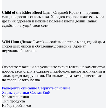
Child of the Elder Blood
(Дитя Старшей Крови) — древняя
сила, проросшая сквозь века. Холодок горного шалфея, смола
древних деревьев и нежные полевые цветы долин. Запах
судьбы, плетущей свои сети.
Wild Hunt
(Дикая Охота) — солёный ветер с моря, едкий дым
сгоревших миров и обугленная древесина. Аромат
неумолимой погони.
Откройте флакон и вы услышите скрип телеги на каменистой
дороге, звон стали в схватке с грифоном, шёпот заклинаний и
запах дождя над руинами. Позвольте ароматам провести вас
по тропе Белого Волка.
Развернуть описание
Свернуть описание
Характеристики
Состав
Ещё
Характеристики
Тип продукта
Набор пробников