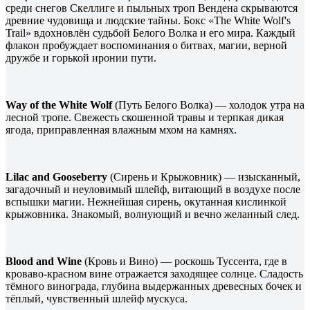
среди снегов Скеллиге и пыльных троп Вендена скрываются
древние чудовища и людские тайны. Бокс «The White Wolf's
Trail» вдохновлён судьбой Белого Волка и его мира. Каждый
флакон пробуждает воспоминания о битвах, магии, верной
дружбе и горькой иронии пути.
Way of the White Wolf
(Путь Белого Волка) — холодок утра на
лесной тропе. Свежесть скошенной травы и терпкая дикая
ягода, приправленная влажным мхом на камнях.
Lilac and Gooseberry
(Сирень и Крыжовник) — изысканный,
загадочный и неуловимый шлейф, витающий в воздухе после
вспышки магии. Нежнейшая сирень, окутанная кислинкой
крыжовника. Знакомый, волнующий и вечно желанный след.
Blood and Wine
(Кровь и Вино) — роскошь Туссента, где в
кроваво-красном вине отражается заходящее солнце. Сладость
тёмного винограда, глубина выдержанных древесных бочек и
тёплый, чувственный шлейф мускуса.