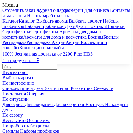
Москва
Отследить заказ
Журнал о парфюмерии
Для бизнеса
Контакты
и магазины
Начать зарабатывать
Каталог
Каталог
Выбрать аромат
Выбрать аромат
Наборы
пробников
Наборы пробников
Духи
Духи
Новинки
Новинки
Сертификаты
Сертификаты
Ароматы для дома и
косметика
Ароматы для дома и косметика
Бренды
Бренды
Распродажа
Распродажа
Акции
Акции
Коллекции и
коллабы
Коллекции и коллабы
100% бесплатная доставка от 2200 ₽ до ПВЗ
4-й продукт за 1 ₽
Весь каталог
Выбрать аромат
По настроению
Спокойствие и дзен
Уют и тепло
Романтика
Свежесть
Ностальгия
Энергия
По ситуации
Для офиса
Для свидания
Для вечеринки
В отпуск
На каждый
день
По сезону
Весна
Лето
Осень
Зима
Попробовать без риска
Семплы
Наборы пробников