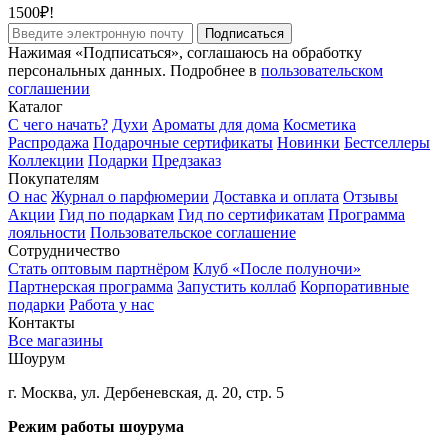
1500₽!
Подписаться
Нажимая «Подписаться», соглашаюсь на обработку
персональных данных. Подробнее в
пользовательском
соглашении
Каталог
С чего начать?
Духи
Ароматы для дома
Косметика
Распродажа
Подарочные сертификаты
Новинки
Бестселлеры
Коллекции
Подарки
Предзаказ
Покупателям
О нас
Журнал о парфюмерии
Доставка и оплата
Отзывы
Акции
Гид по подаркам
Гид по сертификатам
Программа
лояльности
Пользовательское соглашение
Сотрудничество
Стать оптовым партнёром
Клуб «После полуночи»
Партнерская программа
Запустить коллаб
Корпоративные
подарки
Работа у нас
Контакты
Все магазины
Шоурум
г. Москва, ул. Дербеневская, д. 20, стр. 5
Режим работы шоурума