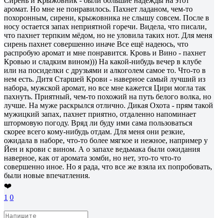
Сирень и Крыжовник - были большие надежды на этот
аромат. Но мне не понравилось. Пахнет ладаном, чем-то
похоронным, сирени, крыжовника не слышу совсем. После в
носу остается запах неприятной горечи. Видела, что писали,
что пахнет терпким мёдом, но не уловила таких нот. Для меня
сирень пахнет совершенно иначе Все ещё надеюсь, что
распробую аромат и мне понравится. Кровь и Вино - пахнет
Кровью и сладким вином))) На какой-нибудь вечер в клубе
или на посиделки с друзьями и алкоголем самое то. Что-то в
нем есть. Дитя Старшей Крови - наверное самый лучший из
набора, мужской аромат, но все мне кажется Цири могла так
пахнуть. Приятный, чем-то похожий на путь белого волка, но
лучше. На муже раскрылся отлично. Дикая Охота - прям такой
мужицкий запах, пахнет приятно, отдаленно напоминает
штормовую погоду. Вряд ли буду ими сама пользоваться
скорее всего кому-нибудь отдам. Для меня они резкие,
ожидала в наборе, что-то более мягкое и нежное, например у
Йен и крови с вином. А о запахе ведьмака были ожидания
наверное, как от аромата зомби, но нет, это-то что-то
совершенно иное. Но я рада, что все же взяла их попробовать,
были новые впечатления.
❤️
1
0