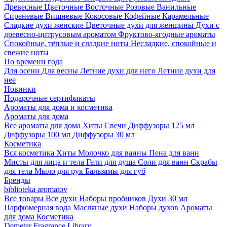
Древесные
Цветочные
Восточные
Розовые
Ванильные
Сиреневые
Вишневые
Кокосовые
Кофейные
Карамельные
Сладкие духи женские
Цветочные духи для женщины
Духи с
древесно-цитрусовым ароматом
Фруктово-ягодные ароматы
Спокойные, тёплые и сладкие ноты
Несладкие, спокойные и
свежие ноты
По времени года
Для осени
Для весны
Летние духи для него
Летние духи для
нее
Новинки
Подарочные сертификаты
Ароматы для дома и косметика
Ароматы для дома
Все ароматы для дома
Хиты
Свечи
Диффузоры 125 мл
Диффузоры 100 мл
Диффузоры 30 мл
Косметика
Вся косметика
Хиты
Молочко для ванны
Пена для ванн
Мисты для лица и тела
Гели для душа
Соли для ванн
Скрабы
для тела
Мыло для рук
Бальзамы для губ
Бренды
biblioteka aromatov
Все товары
Все духи
Наборы пробников
Духи 30 мл
Парфюмерная вода
Масляные духи
Наборы духов
Ароматы
для дома
Косметика
Demeter Fragrance Library