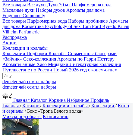
Все товары
Все духи
Духи 30 мл
Парфюмерная вода
Масляные духи
Наборы духов
Ароматы для дома
Fragrance Community
Все товары
Парфюмерная вода
Наборы пробников
Ароматы
для дома
Косметика
Psychology of Sex
Tom Ford
Byredo
Kilian
Vilhelm Parfumerie
Распродажа
Акции
Коллекции и коллабы
Коллекции
Подборки
Коллабы
Совместно с блогерами
«Зайчик»
Секс-коллекция
Ароматы по Гарри Поттеру
Ароматы аниме Хаяо Миядзаки
Литературная коллекция
Путешествие по России
Новый 2026 год с конем-огнем
demeter
чай
семпл
наборы
demeter
чай
семпл
наборы
Главная
Каталог
Корзина
Избранное
Профиль
Главная
/
Каталог
/
Коллекции и коллабы
/
Коллекции
/
Кино
и сериалы
/
Бокс «Тропа Белого волка»
Миксы под образы
К описанию