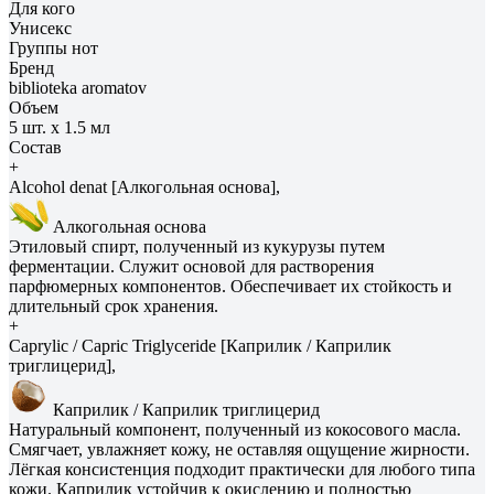
Для кого
Унисекс
Группы нот
Бренд
biblioteka aromatov
Объем
5 шт. х 1.5 мл
Состав
+
Alcohol denat [Алкогольная основа],
Алкогольная основа
Этиловый спирт, полученный из кукурузы путем
ферментации. Служит основой для растворения
парфюмерных компонентов. Обеспечивает их стойкость и
длительный срок хранения.
+
Caprylic / Capric Triglyceride [Каприлик / Каприлик
триглицерид],
Каприлик / Каприлик триглицерид
Натуральный компонент, полученный из кокосового масла.
Смягчает, увлажняет кожу, не оставляя ощущение жирности.
Лёгкая консистенция подходит практически для любого типа
кожи. Каприлик устойчив к окислению и полностью