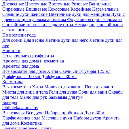
Древесные
Цветочные
Восточные
Розовые
Ванильные
Сиреневые
Вишневые
Кокосовые
Кофейные
Карамельные
Сладкие духи женские
Цветочные духи для женщины
Духи с
древесно-цитрусовым ароматом
Фруктово-ягодные ароматы
Спокойные, тёплые и сладкие ноты
Несладкие, спокойные и
свежие ноты
По времени года
Для осени
Для весны
Летние духи для него
Летние духи для
нее
Новинки
Подарочные сертификаты
Ароматы для дома и косметика
Ароматы для дома
Все ароматы для дома
Хиты
Свечи
Диффузоры 125 мл
Диффузоры 100 мл
Диффузоры 30 мл
Косметика
Вся косметика
Хиты
Молочко для ванны
Пена для ванн
Мисты для лица и тела
Гели для душа
Соли для ванн
Скрабы
для тела
Мыло для рук
Бальзамы для губ
Бренды
biblioteka aromatov
Все товары
Все духи
Наборы пробников
Духи 30 мл
Парфюмерная вода
Масляные духи
Наборы духов
Ароматы
для дома
Косметика
Demeter Fragrance Library