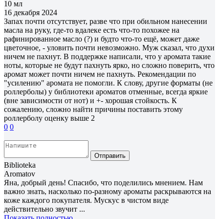
10 мл
16 декабря 2024
Запах почти отсутствует, разве что при обильном нанесении
масла на руку, где-то вдалеке есть что-то похожее на
рафинированное масло (?) и будто что-то ещё, может даже
цветочное, - уловить почти невозможно. Муж сказал, что духи
ничем не пахнут. В поддержке написали, что у аромата такие
ноты, которые не будут пахнуть ярко, но сложно поверить, что
аромат может почти ничем не пахнуть. Рекомендации по
"усилению" аромата не помогли. К слову, другие форматы (не
роллерболы) у библиотеки ароматов отменные, всегда яркие
(вне зависимости от нот) и +- хорошая стойкость. К
сожалению, сложно найти причины поставить этому
роллерболу оценку выше 2
0
0
Отправить
Biblioteka
Aromatov
Яна, добрый день! Спасибо, что поделились мнением. Нам
важно знать, насколько по-разному ароматы раскрываются на
коже каждого покупателя. Мускус в чистом виде
действительно звучит ...
Показать полностью...