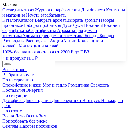
Москва
Отследить заказ
Журнал о парфюмерии
Для бизнеса
Контакты
и магазины
Начать зарабатывать
Каталог
Каталог
Выбрать аромат
Выбрать аромат
Наборы
пробников
Наборы пробников
Духи
Духи
Новинки
Новинки
Сертификаты
Сертификаты
Ароматы для дома и
косметика
Ароматы для дома и косметика
Бренды
Бренды
Распродажа
Распродажа
Акции
Акции
Коллекции и
коллабы
Коллекции и коллабы
100% бесплатная доставка от 2200 ₽ до ПВЗ
4-й продукт за 1 ₽
Весь каталог
Выбрать аромат
По настроению
Спокойствие и дзен
Уют и тепло
Романтика
Свежесть
Ностальгия
Энергия
По ситуации
Для офиса
Для свидания
Для вечеринки
В отпуск
На каждый
день
По сезону
Весна
Лето
Осень
Зима
Попробовать без риска
Семплы
Наборы пробников