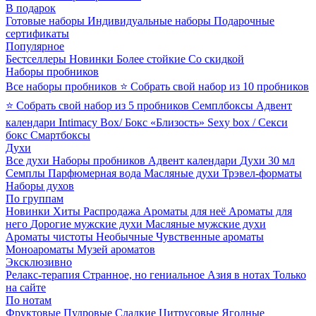
В подарок
Готовые наборы
Индивидуальные наборы
Подарочные
сертификаты
Популярное
Бестселлеры
Новинки
Более стойкие
Со скидкой
Наборы пробников
Все наборы пробников
⭐ Собрать свой набор из 10 пробников
⭐ Собрать свой набор из 5 пробников
Семплбоксы
Адвент
календари
Intimacy Box/ Бокс «Близость»
Sexy box / Секси
бокс
Смартбоксы
Духи
Все духи
Наборы пробников
Адвент календари
Духи 30 мл
Семплы
Парфюмерная вода
Масляные духи
Трэвел-форматы
Наборы духов
По группам
Новинки
Хиты
Распродажа
Ароматы для неё
Ароматы для
него
Дорогие мужские духи
Масляные мужские духи
Ароматы чистоты
Необычные
Чувственные ароматы
Моноароматы
Музей ароматов
Эксклюзивно
Релакс-терапия
Странное, но гениальное
Азия в нотах
Только
на сайте
По нотам
Фруктовые
Пудровые
Сладкие
Цитрусовые
Ягодные