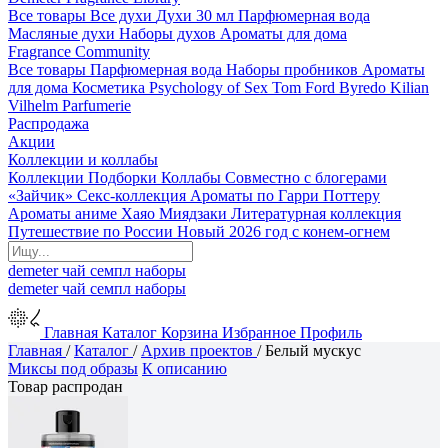
Все товары
Все духи
Духи 30 мл
Парфюмерная вода
Масляные духи
Наборы духов
Ароматы для дома
Fragrance Community
Все товары
Парфюмерная вода
Наборы пробников
Ароматы
для дома
Косметика
Psychology of Sex
Tom Ford
Byredo
Kilian
Vilhelm Parfumerie
Распродажа
Акции
Коллекции и коллабы
Коллекции
Подборки
Коллабы
Совместно с блогерами
«Зайчик»
Секс-коллекция
Ароматы по Гарри Поттеру
Ароматы аниме Хаяо Миядзаки
Литературная коллекция
Путешествие по России
Новый 2026 год с конем-огнем
demeter
чай
семпл
наборы
demeter
чай
семпл
наборы
Главная
Каталог
Корзина
Избранное
Профиль
Главная
/
Каталог
/
Архив проектов
/
Белый мускус
Миксы под образы
К описанию
Товар распродан