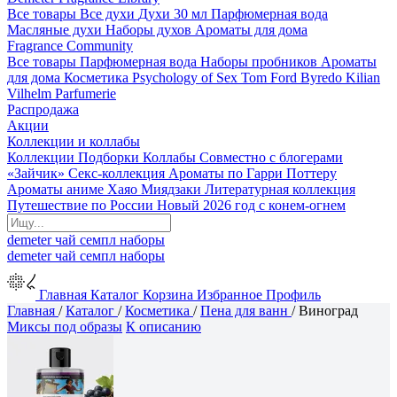
Все товары
Все духи
Духи 30 мл
Парфюмерная вода
Масляные духи
Наборы духов
Ароматы для дома
Fragrance Community
Все товары
Парфюмерная вода
Наборы пробников
Ароматы
для дома
Косметика
Psychology of Sex
Tom Ford
Byredo
Kilian
Vilhelm Parfumerie
Распродажа
Акции
Коллекции и коллабы
Коллекции
Подборки
Коллабы
Совместно с блогерами
«Зайчик»
Секс-коллекция
Ароматы по Гарри Поттеру
Ароматы аниме Хаяо Миядзаки
Литературная коллекция
Путешествие по России
Новый 2026 год с конем-огнем
demeter
чай
семпл
наборы
demeter
чай
семпл
наборы
Главная
Каталог
Корзина
Избранное
Профиль
Главная
/
Каталог
/
Косметика
/
Пена для ванн
/
Виноград
Миксы под образы
К описанию