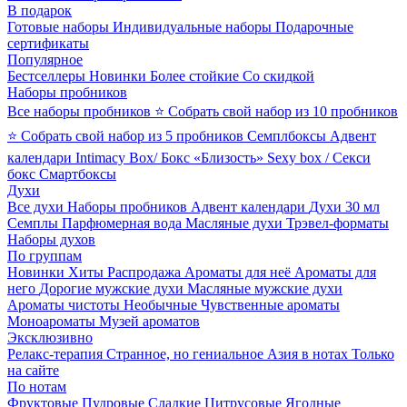
В подарок
Готовые наборы
Индивидуальные наборы
Подарочные
сертификаты
Популярное
Бестселлеры
Новинки
Более стойкие
Со скидкой
Наборы пробников
Все наборы пробников
⭐ Собрать свой набор из 10 пробников
⭐ Собрать свой набор из 5 пробников
Семплбоксы
Адвент
календари
Intimacy Box/ Бокс «Близость»
Sexy box / Секси
бокс
Смартбоксы
Духи
Все духи
Наборы пробников
Адвент календари
Духи 30 мл
Семплы
Парфюмерная вода
Масляные духи
Трэвел-форматы
Наборы духов
По группам
Новинки
Хиты
Распродажа
Ароматы для неё
Ароматы для
него
Дорогие мужские духи
Масляные мужские духи
Ароматы чистоты
Необычные
Чувственные ароматы
Моноароматы
Музей ароматов
Эксклюзивно
Релакс-терапия
Странное, но гениальное
Азия в нотах
Только
на сайте
По нотам
Фруктовые
Пудровые
Сладкие
Цитрусовые
Ягодные