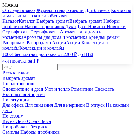
Москва
Отследить заказ
Журнал о парфюмерии
Для бизнеса
Контакты
и магазины
Начать зарабатывать
Каталог
Каталог
Выбрать аромат
Выбрать аромат
Наборы
пробников
Наборы пробников
Духи
Духи
Новинки
Новинки
Сертификаты
Сертификаты
Ароматы для дома и
косметика
Ароматы для дома и косметика
Бренды
Бренды
Распродажа
Распродажа
Акции
Акции
Коллекции и
коллабы
Коллекции и коллабы
100% бесплатная доставка от 2200 ₽ до ПВЗ
4-й продукт за 1 ₽
Весь каталог
Выбрать аромат
По настроению
Спокойствие и дзен
Уют и тепло
Романтика
Свежесть
Ностальгия
Энергия
По ситуации
Для офиса
Для свидания
Для вечеринки
В отпуск
На каждый
день
По сезону
Весна
Лето
Осень
Зима
Попробовать без риска
Семплы
Наборы пробников