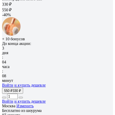
330 ₽
550 ₽
-40%
+ 10 бонусов
До конца акции:
3
дня
:
04
часа
:
08
минут
Войти
и купить дешевле
550 ₽
330 ₽
Войти
и купить дешевле
Москва
Изменить
Бесплатно из шоурума