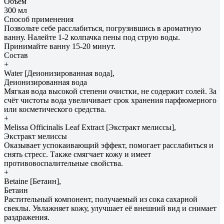
Объем
300 мл
Способ применения
Позвольте себе расслабиться, погрузившись в ароматную
ванну. Налейте 1-2 колпачка пены под струю воды.
Принимайте ванну 15-20 минут.
Состав
+
Water [Деионизированная вода],
Деионизированная вода
Мягкая вода высокой степени очистки, не содержит солей. За
счёт чистоты вода увеличивает срок хранения парфюмерного
или косметического средства.
+
Melissa Officinalis Leaf Extract [Экстракт мелиссы],
Экстракт мелиссы
Оказывает успокаивающий эффект, помогает расслабиться и
снять стресс. Также смягчает кожу и имеет
противовоспалительные свойства.
+
Betaine [Бетаин],
Бетаин
Растительный компонент, получаемый из сока сахарной
свеклы. Увлажняет кожу, улучшает её внешний вид и снимает
раздражения.