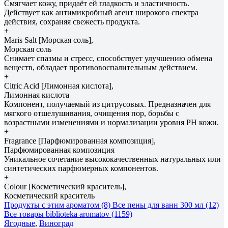
Смягчает кожу, придаёт ей гладкость и эластичность.
Действует как антимикробный агент широкого спектра
действия, сохраняя свежесть продукта.
+
Maris Salt [Морская соль],
Морская соль
Снимает спазмы и стресс, способствует улучшению обмена
веществ, обладает противовоспалительным действием.
+
Citric Acid [Лимонная кислота],
Лимонная кислота
Компонент, получаемый из цитрусовых. Предназначен для
мягкого отшелушивания, очищения пор, борьбы с
возрастными изменениями и нормализации уровня РH кожи.
+
Fragrance [Парфюмированная композиция],
Парфюмированная композиция
Уникальное сочетание высококачественных натуральных или
синтетических парфюмерных компонентов.
+
Colour [Косметический краситель],
Косметический краситель
Продукты с этим ароматом (8)
Все пены для ванн 300 мл (12)
Все товары biblioteka aromatov (1159)
Ягодные
,
Виноград