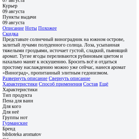
07 августа
Курьер
09 августа
Пункты выдачи
09 августа
Описание
Ноты
Похожее
Скидка
Представьте солнечный виноградник на южном острове,
залитый лучами полуденного солнца. Лоза, усыпанная
тяжелыми гроздьями, источает густой, сладкий, пьянящий
аромат. Тугие ягоды переливаются рубиновым цветом и
нахально манят к искушению. Бросить всё и отдаться
простому наслаждению можно уже сейчас, нанеся аромат
«Виноград», пропитанный элитным гедонизмом.
Развернуть описание
Свернуть описание
Характеристики
Способ применения
Состав
Ещё
Характеристики
Тип продукта
Пена для ванн
Для кого
Для неё
Группы нот
Гурманские
Бренд
biblioteka aromatov