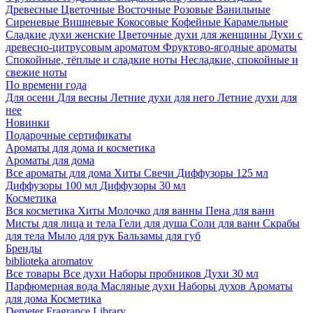
Древесные
Цветочные
Восточные
Розовые
Ванильные
Сиреневые
Вишневые
Кокосовые
Кофейные
Карамельные
Сладкие духи женские
Цветочные духи для женщины
Духи с
древесно-цитрусовым ароматом
Фруктово-ягодные ароматы
Спокойные, тёплые и сладкие ноты
Несладкие, спокойные и
свежие ноты
По времени года
Для осени
Для весны
Летние духи для него
Летние духи для
нее
Новинки
Подарочные сертификаты
Ароматы для дома и косметика
Ароматы для дома
Все ароматы для дома
Хиты
Свечи
Диффузоры 125 мл
Диффузоры 100 мл
Диффузоры 30 мл
Косметика
Вся косметика
Хиты
Молочко для ванны
Пена для ванн
Мисты для лица и тела
Гели для душа
Соли для ванн
Скрабы
для тела
Мыло для рук
Бальзамы для губ
Бренды
biblioteka aromatov
Все товары
Все духи
Наборы пробников
Духи 30 мл
Парфюмерная вода
Масляные духи
Наборы духов
Ароматы
для дома
Косметика
Demeter Fragrance Library