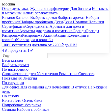
Москва
Отследить заказ
Журнал о парфюмерии
Для бизнеса
Контакты
и магазины
Начать зарабатывать
Каталог
Каталог
Выбрать аромат
Выбрать аромат
Наборы
пробников
Наборы пробников
Духи
Духи
Новинки
Новинки
Сертификаты
Сертификаты
Ароматы для дома и
косметика
Ароматы для дома и косметика
Бренды
Бренды
Распродажа
Распродажа
Акции
Акции
Коллекции и
коллабы
Коллекции и коллабы
100% бесплатная доставка от 2200 ₽ до ПВЗ
4-й продукт за 1 ₽
Весь каталог
Выбрать аромат
По настроению
Спокойствие и дзен
Уют и тепло
Романтика
Свежесть
Ностальгия
Энергия
По ситуации
Для офиса
Для свидания
Для вечеринки
В отпуск
На каждый
день
По сезону
Весна
Лето
Осень
Зима
Попробовать без риска
Семплы
Наборы пробников