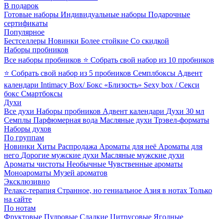
В подарок
Готовые наборы
Индивидуальные наборы
Подарочные
сертификаты
Популярное
Бестселлеры
Новинки
Более стойкие
Со скидкой
Наборы пробников
Все наборы пробников
⭐ Собрать свой набор из 10 пробников
⭐ Собрать свой набор из 5 пробников
Семплбоксы
Адвент
календари
Intimacy Box/ Бокс «Близость»
Sexy box / Секси
бокс
Смартбоксы
Духи
Все духи
Наборы пробников
Адвент календари
Духи 30 мл
Семплы
Парфюмерная вода
Масляные духи
Трэвел-форматы
Наборы духов
По группам
Новинки
Хиты
Распродажа
Ароматы для неё
Ароматы для
него
Дорогие мужские духи
Масляные мужские духи
Ароматы чистоты
Необычные
Чувственные ароматы
Моноароматы
Музей ароматов
Эксклюзивно
Релакс-терапия
Странное, но гениальное
Азия в нотах
Только
на сайте
По нотам
Фруктовые
Пудровые
Сладкие
Цитрусовые
Ягодные