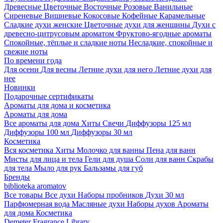
Древесные
Цветочные
Восточные
Розовые
Ванильные
Сиреневые
Вишневые
Кокосовые
Кофейные
Карамельные
Сладкие духи женские
Цветочные духи для женщины
Духи с
древесно-цитрусовым ароматом
Фруктово-ягодные ароматы
Спокойные, тёплые и сладкие ноты
Несладкие, спокойные и
свежие ноты
По времени года
Для осени
Для весны
Летние духи для него
Летние духи для
нее
Новинки
Подарочные сертификаты
Ароматы для дома и косметика
Ароматы для дома
Все ароматы для дома
Хиты
Свечи
Диффузоры 125 мл
Диффузоры 100 мл
Диффузоры 30 мл
Косметика
Вся косметика
Хиты
Молочко для ванны
Пена для ванн
Мисты для лица и тела
Гели для душа
Соли для ванн
Скрабы
для тела
Мыло для рук
Бальзамы для губ
Бренды
biblioteka aromatov
Все товары
Все духи
Наборы пробников
Духи 30 мл
Парфюмерная вода
Масляные духи
Наборы духов
Ароматы
для дома
Косметика
Demeter Fragrance Library