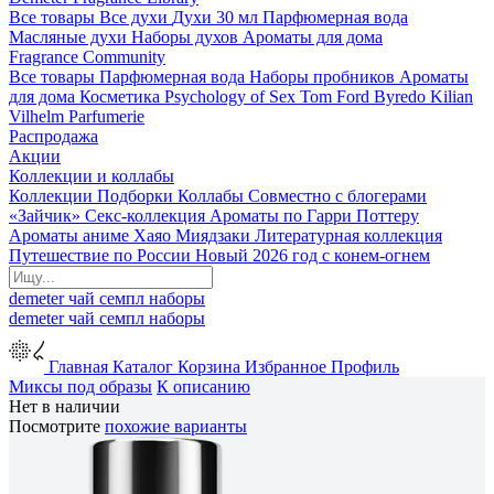
Все товары
Все духи
Духи 30 мл
Парфюмерная вода
Масляные духи
Наборы духов
Ароматы для дома
Fragrance Community
Все товары
Парфюмерная вода
Наборы пробников
Ароматы
для дома
Косметика
Psychology of Sex
Tom Ford
Byredo
Kilian
Vilhelm Parfumerie
Распродажа
Акции
Коллекции и коллабы
Коллекции
Подборки
Коллабы
Совместно с блогерами
«Зайчик»
Секс-коллекция
Ароматы по Гарри Поттеру
Ароматы аниме Хаяо Миядзаки
Литературная коллекция
Путешествие по России
Новый 2026 год с конем-огнем
demeter
чай
семпл
наборы
demeter
чай
семпл
наборы
Главная
Каталог
Корзина
Избранное
Профиль
Миксы под образы
К описанию
Нет в наличии
Посмотрите
похожие варианты