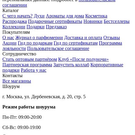
соглашении
Каталог
С чего начать?
Духи
Ароматы для дома
Косметика
Распродажа
Подарочные сертификаты
Новинки
Бестселлеры
Коллекции
Подарки
Предзаказ
Покупателям
О нас
Журнал о парфюмерии
Доставка и оплата
Отзывы
Акции
Гид по подаркам
Гид по сертификатам
Программа
лояльности
Пользовательское соглашение
Сотрудничество
Стать оптовым партнёром
Клуб «После полуночи»
Партнерская программа
Запустить коллаб
Корпоративные
подарки
Работа у нас
Контакты
Все магазины
Шоурум
г. Москва, ул. Дербеневская, д. 20, стр. 5
Режим работы шоурума
Пн-Пт: 09:00-20:00
Сб-Вс: 09:00-19:00