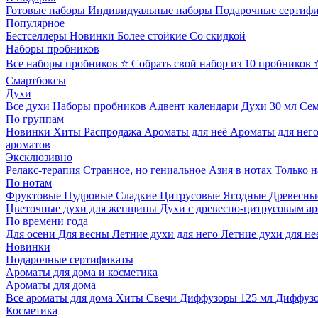
Готовые наборы
Индивидуальные наборы
Подарочные сертиф
Популярное
Бестселлеры
Новинки
Более стойкие
Со скидкой
Наборы пробников
Все наборы пробников
⭐ Собрать свой набор из 10 пробников
Смартбоксы
Духи
Все духи
Наборы пробников
Адвент календари
Духи 30 мл
Се
По группам
Новинки
Хиты
Распродажа
Ароматы для неё
Ароматы для нег
ароматов
Эксклюзивно
Релакс-терапия
Странное, но гениальное
Азия в нотах
Только н
По нотам
Фруктовые
Пудровые
Сладкие
Цитрусовые
Ягодные
Древесны
Цветочные духи для женщины
Духи с древесно-цитрусовым а
По времени года
Для осени
Для весны
Летние духи для него
Летние духи для не
Новинки
Подарочные сертификаты
Ароматы для дома и косметика
Ароматы для дома
Все ароматы для дома
Хиты
Свечи
Диффузоры 125 мл
Диффузо
Косметика