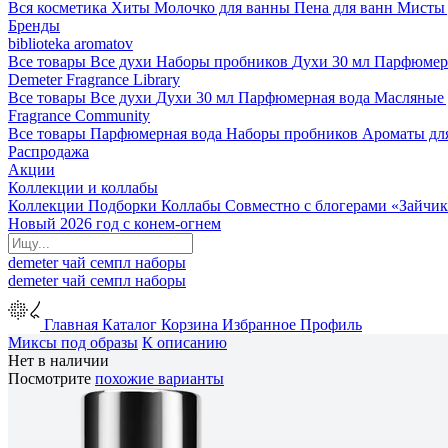
Вся косметика
Хиты
Молочко для ванны
Пена для ванн
Мисты 
Бренды
biblioteka aromatov
Все товары
Все духи
Наборы пробников
Духи 30 мл
Парфюмер
Demeter Fragrance Library
Все товары
Все духи
Духи 30 мл
Парфюмерная вода
Масляные
Fragrance Community
Все товары
Парфюмерная вода
Наборы пробников
Ароматы дл
Распродажа
Акции
Коллекции и коллабы
Коллекции
Подборки
Коллабы
Совместно с блогерами
«Зайчик
Новый 2026 год с конем-огнем
demeter
чай
семпл
наборы
demeter
чай
семпл
наборы
Главная
Каталог
Корзина
Избранное
Профиль
Миксы под образы
К описанию
Нет в наличии
Посмотрите
похожие варианты