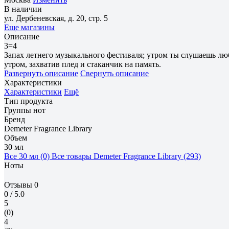
В наличии
ул. Дербеневская, д. 20, стр. 5
Еще магазины
Описание
3=4
Запах летнего музыкального фестиваля; утром ты слушаешь л
утром, захватив плед и стаканчик на память.
Развернуть описание
Свернуть описание
Характеристики
Характеристики
Ещё
Тип продукта
Группы нот
Бренд
Demeter Fragrance Library
Объем
30 мл
Все 30 мл (0)
Все товары Demeter Fragrance Library (293)
Ноты
Отзывы
0
0
/ 5.0
5
(0)
4