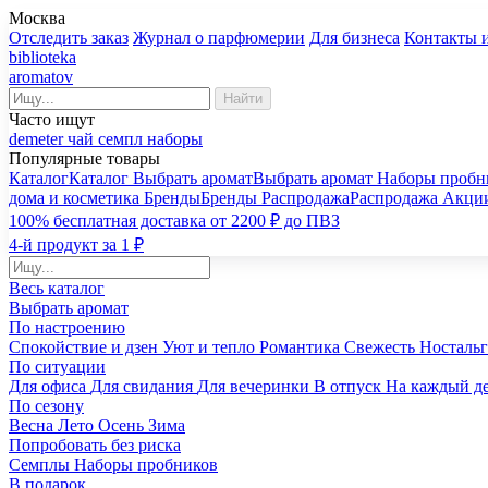
Москва
Отследить заказ
Журнал о парфюмерии
Для бизнеса
Контакты 
biblioteka
aromatov
Найти
Часто ищут
demeter
чай
семпл
наборы
Популярные товары
Каталог
Каталог
Выбрать аромат
Выбрать аромат
Наборы пробн
дома и косметика
Бренды
Бренды
Распродажа
Распродажа
Акци
100% бесплатная доставка от 2200 ₽ до ПВЗ
4-й продукт за 1 ₽
Весь каталог
Выбрать аромат
По настроению
Спокойствие и дзен
Уют и тепло
Романтика
Свежесть
Носталь
По ситуации
Для офиса
Для свидания
Для вечеринки
В отпуск
На каждый д
По сезону
Весна
Лето
Осень
Зима
Попробовать без риска
Семплы
Наборы пробников
В подарок