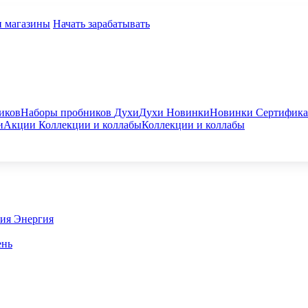
и магазины
Начать зарабатывать
иков
Наборы пробников
Духи
Духи
Новинки
Новинки
Сертифик
и
Акции
Коллекции и коллабы
Коллекции и коллабы
гия
Энергия
ень