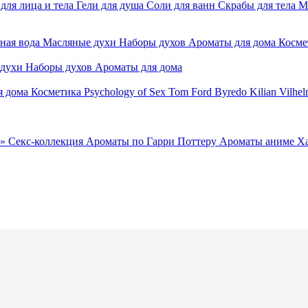
для лица и тела
Гели для душа
Соли для ванн
Скрабы для тела
М
ная вода
Масляные духи
Наборы духов
Ароматы для дома
Косме
 духи
Наборы духов
Ароматы для дома
я дома
Косметика
Psychology of Sex
Tom Ford
Byredo
Kilian
Vilhel
»
Секс-коллекция
Ароматы по Гарри Поттеру
Ароматы аниме Х