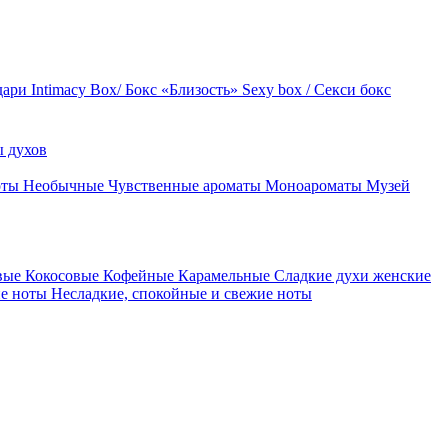
дари
Intimacy Box/ Бокс «Близость»
Sexy box / Секси бокс
 духов
оты
Необычные
Чувственные ароматы
Моноароматы
Музей
вые
Кокосовые
Кофейные
Карамельные
Сладкие духи женские
ие ноты
Несладкие, спокойные и свежие ноты