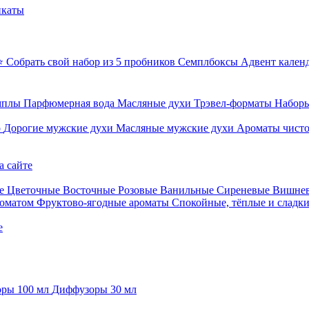
икаты
⭐ Собрать свой набор из 5 пробников
Семплбоксы
Адвент кален
мплы
Парфюмерная вода
Масляные духи
Трэвел-форматы
Наборы
о
Дорогие мужские духи
Масляные мужские духи
Ароматы чист
а сайте
е
Цветочные
Восточные
Розовые
Ванильные
Сиреневые
Вишне
роматом
Фруктово-ягодные ароматы
Спокойные, тёплые и сладк
е
ры 100 мл
Диффузоры 30 мл