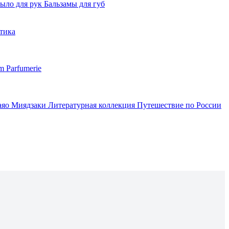
ыло для рук
Бальзамы для губ
тика
m Parfumerie
аяо Миядзаки
Литературная коллекция
Путешествие по России