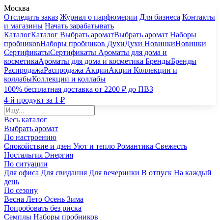
Москва
Отследить заказ
Журнал о парфюмерии
Для бизнеса
Контакты
и магазины
Начать зарабатывать
Каталог
Каталог
Выбрать аромат
Выбрать аромат
Наборы
пробников
Наборы пробников
Духи
Духи
Новинки
Новинки
Сертификаты
Сертификаты
Ароматы для дома и
косметика
Ароматы для дома и косметика
Бренды
Бренды
Распродажа
Распродажа
Акции
Акции
Коллекции и
коллабы
Коллекции и коллабы
100% бесплатная доставка от 2200 ₽ до ПВЗ
4-й продукт за 1 ₽
Весь каталог
Выбрать аромат
По настроению
Спокойствие и дзен
Уют и тепло
Романтика
Свежесть
Ностальгия
Энергия
По ситуации
Для офиса
Для свидания
Для вечеринки
В отпуск
На каждый
день
По сезону
Весна
Лето
Осень
Зима
Попробовать без риска
Семплы
Наборы пробников