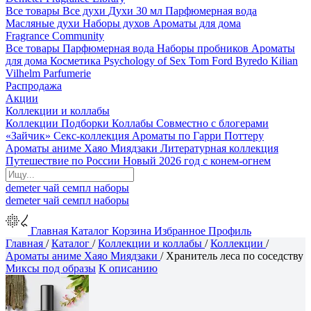
Все товары
Все духи
Духи 30 мл
Парфюмерная вода
Масляные духи
Наборы духов
Ароматы для дома
Fragrance Community
Все товары
Парфюмерная вода
Наборы пробников
Ароматы
для дома
Косметика
Psychology of Sex
Tom Ford
Byredo
Kilian
Vilhelm Parfumerie
Распродажа
Акции
Коллекции и коллабы
Коллекции
Подборки
Коллабы
Совместно с блогерами
«Зайчик»
Секс-коллекция
Ароматы по Гарри Поттеру
Ароматы аниме Хаяо Миядзаки
Литературная коллекция
Путешествие по России
Новый 2026 год с конем-огнем
demeter
чай
семпл
наборы
demeter
чай
семпл
наборы
Главная
Каталог
Корзина
Избранное
Профиль
Главная
/
Каталог
/
Коллекции и коллабы
/
Коллекции
/
Ароматы аниме Хаяо Миядзаки
/
Хранитель леса по соседству
Миксы под образы
К описанию