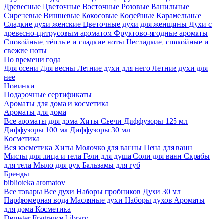
Древесные
Цветочные
Восточные
Розовые
Ванильные
Сиреневые
Вишневые
Кокосовые
Кофейные
Карамельные
Сладкие духи женские
Цветочные духи для женщины
Духи с
древесно-цитрусовым ароматом
Фруктово-ягодные ароматы
Спокойные, тёплые и сладкие ноты
Несладкие, спокойные и
свежие ноты
По времени года
Для осени
Для весны
Летние духи для него
Летние духи для
нее
Новинки
Подарочные сертификаты
Ароматы для дома и косметика
Ароматы для дома
Все ароматы для дома
Хиты
Свечи
Диффузоры 125 мл
Диффузоры 100 мл
Диффузоры 30 мл
Косметика
Вся косметика
Хиты
Молочко для ванны
Пена для ванн
Мисты для лица и тела
Гели для душа
Соли для ванн
Скрабы
для тела
Мыло для рук
Бальзамы для губ
Бренды
biblioteka aromatov
Все товары
Все духи
Наборы пробников
Духи 30 мл
Парфюмерная вода
Масляные духи
Наборы духов
Ароматы
для дома
Косметика
Demeter Fragrance Library