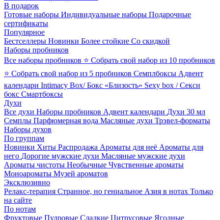
В подарок
Готовые наборы
Индивидуальные наборы
Подарочные
сертификаты
Популярное
Бестселлеры
Новинки
Более стойкие
Со скидкой
Наборы пробников
Все наборы пробников
⭐ Собрать свой набор из 10 пробников
⭐ Собрать свой набор из 5 пробников
Семплбоксы
Адвент
календари
Intimacy Box/ Бокс «Близость»
Sexy box / Секси
бокс
Смартбоксы
Духи
Все духи
Наборы пробников
Адвент календари
Духи 30 мл
Семплы
Парфюмерная вода
Масляные духи
Трэвел-форматы
Наборы духов
По группам
Новинки
Хиты
Распродажа
Ароматы для неё
Ароматы для
него
Дорогие мужские духи
Масляные мужские духи
Ароматы чистоты
Необычные
Чувственные ароматы
Моноароматы
Музей ароматов
Эксклюзивно
Релакс-терапия
Странное, но гениальное
Азия в нотах
Только
на сайте
По нотам
Фруктовые
Пудровые
Сладкие
Цитрусовые
Ягодные