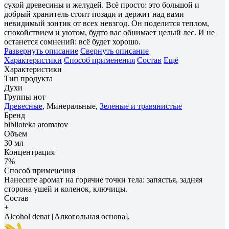
сухой древесины и желудей. Всё просто: это большой и
добрый хранитель стоит позади и держит над вами
невидимый зонтик от всех невзгод. Он поделится теплом,
спокойствием и уютом, будто вас обнимает целый лес. И не
останется сомнений: всё будет хорошо.
Развернуть описание
Свернуть описание
Характеристики
Способ применения
Состав
Ещё
Характеристики
Тип продукта
Духи
Группы нот
Древесные
, Минеральные,
Зеленые и травянистые
Бренд
biblioteka aromatov
Объем
30 мл
Концентрация
7%
Способ применения
Нанесите аромат на горячие точки тела: запястья, задняя
сторона ушей и коленок, ключицы.
Состав
+
Alcohol denat [Алкогольная основа],