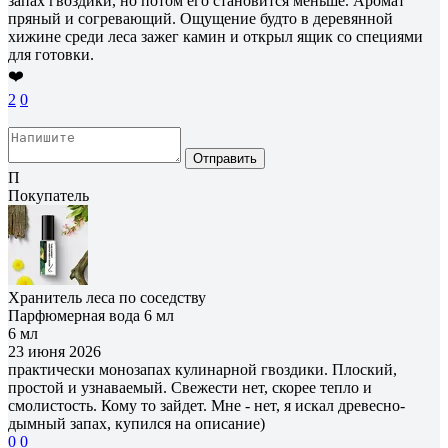
запах гвоздики, но потом его становится меньше. Аромат
пряный и согревающий. Ощущение будто в деревянной
хижине среди леса зажег камин и открыл ящик со специями
для готовки.
❤️
2
0
Отправить
П
Покупатель
Хранитель леса по соседству
Парфюмерная вода 6 мл
6 мл
23 июня 2026
практически монозапах кулинарной гвоздики. Плоский,
простой и узнаваемый. Свежести нет, скорее тепло и
смолистость. Кому то зайдет. Мне - нет, я искал древесно-
дымный запах, купился на описание)
0
0