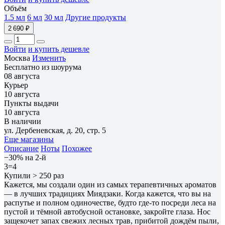
Объём
1.5 мл
6 мл
30 мл
Другие продукты
2 690 ₽
Войти
и купить дешевле
Москва
Изменить
Бесплатно из шоурума
08 августа
Курьер
10 августа
Пункты выдачи
10 августа
В наличии
ул. Дербеневская, д. 20, стр. 5
Еще магазины
Описание
Ноты
Похожее
−30% на 2-й
3=4
Купили > 250 раз
Кажется, мы создали один из самых терапевтичных ароматов
— в лучших традициях Миядзаки. Когда кажется, что вы на
распутье и полном одиночестве, будто где-то посреди леса на
пустой и тёмной автобусной остановке, закройте глаза. Нос
защекочет запах свежих лесных трав, прибитой дождём пыли,