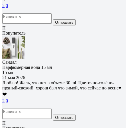
2
0
Отправить
П
Покупатель
Сандал
Парфюмерная вода 15 мл
15 мл
21 мая 2026
Люблю! Жаль, что нет в объеме 30 ml. Цветочно-солёно-
пряный-свежий, хорош был что зимой, что сейчас по весне♥️
❤️
2
0
Отправить
П