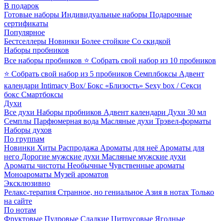
В подарок
Готовые наборы
Индивидуальные наборы
Подарочные
сертификаты
Популярное
Бестселлеры
Новинки
Более стойкие
Со скидкой
Наборы пробников
Все наборы пробников
⭐ Собрать свой набор из 10 пробников
⭐ Собрать свой набор из 5 пробников
Семплбоксы
Адвент
календари
Intimacy Box/ Бокс «Близость»
Sexy box / Секси
бокс
Смартбоксы
Духи
Все духи
Наборы пробников
Адвент календари
Духи 30 мл
Семплы
Парфюмерная вода
Масляные духи
Трэвел-форматы
Наборы духов
По группам
Новинки
Хиты
Распродажа
Ароматы для неё
Ароматы для
него
Дорогие мужские духи
Масляные мужские духи
Ароматы чистоты
Необычные
Чувственные ароматы
Моноароматы
Музей ароматов
Эксклюзивно
Релакс-терапия
Странное, но гениальное
Азия в нотах
Только
на сайте
По нотам
Фруктовые
Пудровые
Сладкие
Цитрусовые
Ягодные