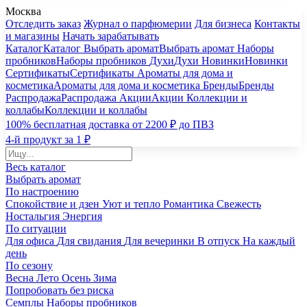
Москва
Отследить заказ
Журнал о парфюмерии
Для бизнеса
Контакты
и магазины
Начать зарабатывать
Каталог
Каталог
Выбрать аромат
Выбрать аромат
Наборы
пробников
Наборы пробников
Духи
Духи
Новинки
Новинки
Сертификаты
Сертификаты
Ароматы для дома и
косметика
Ароматы для дома и косметика
Бренды
Бренды
Распродажа
Распродажа
Акции
Акции
Коллекции и
коллабы
Коллекции и коллабы
100% бесплатная доставка от 2200 ₽ до ПВЗ
4-й продукт за 1 ₽
Весь каталог
Выбрать аромат
По настроению
Спокойствие и дзен
Уют и тепло
Романтика
Свежесть
Ностальгия
Энергия
По ситуации
Для офиса
Для свидания
Для вечеринки
В отпуск
На каждый
день
По сезону
Весна
Лето
Осень
Зима
Попробовать без риска
Семплы
Наборы пробников