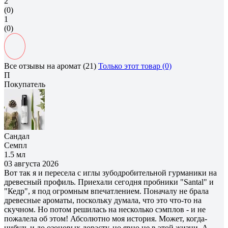
2
(0)
1
(0)
Все отзывы на аромат (21)
Только этот товар (0)
П
Покупатель
Сандал
Семпл
1.5 мл
03 августа 2026
Вот так я и пересела с иглы зубодробительной гурманики на
древесный профиль. Приехали сегодня пробники "Santal" и
"Кедр", я под огромным впечатлением. Поначалу не брала
древесные ароматы, поскольку думала, что это что-то на
скучном. Но потом решилась на несколько сэмплов - и не
пожалела об этом! Абсолютно моя история. Может, когда-
нибудь и до озоновых дорасту, но явно не в этой жизни. А