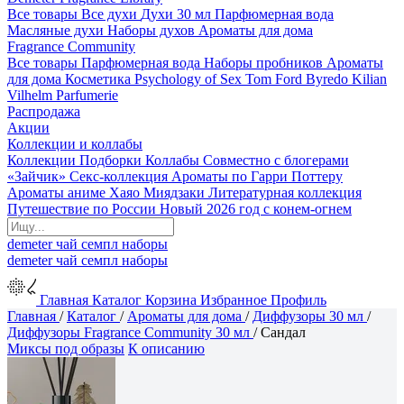
Все товары
Все духи
Духи 30 мл
Парфюмерная вода
Масляные духи
Наборы духов
Ароматы для дома
Fragrance Community
Все товары
Парфюмерная вода
Наборы пробников
Ароматы
для дома
Косметика
Psychology of Sex
Tom Ford
Byredo
Kilian
Vilhelm Parfumerie
Распродажа
Акции
Коллекции и коллабы
Коллекции
Подборки
Коллабы
Совместно с блогерами
«Зайчик»
Секс-коллекция
Ароматы по Гарри Поттеру
Ароматы аниме Хаяо Миядзаки
Литературная коллекция
Путешествие по России
Новый 2026 год с конем-огнем
demeter
чай
семпл
наборы
demeter
чай
семпл
наборы
Главная
Каталог
Корзина
Избранное
Профиль
Главная
/
Каталог
/
Ароматы для дома
/
Диффузоры 30 мл
/
Диффузоры Fragrance Community 30 мл
/
Сандал
Миксы под образы
К описанию