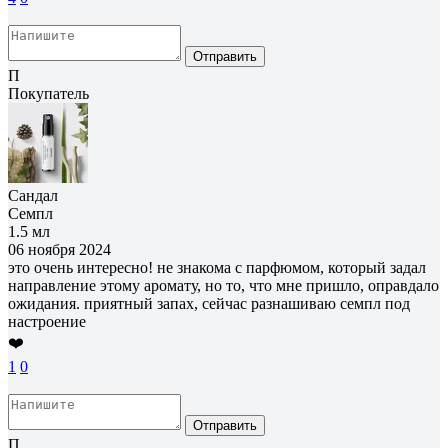
Отправить
П
Покупатель
Сандал
Семпл
1.5 мл
06 ноября 2024
это очень интересно! не знакома с парфюмом, который задал
направление этому аромату, но то, что мне пришло, оправдало
ожидания. приятный запах, сейчас разнашиваю семпл под
настроение
❤️
1
0
Отправить
П