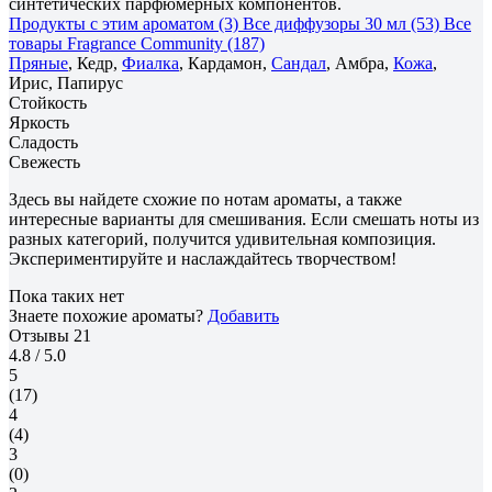
синтетических парфюмерных компонентов.
Продукты с этим ароматом (3)
Все диффузоры 30 мл (53)
Все
товары Fragrance Community (187)
Пряные
, Кедр,
Фиалка
, Кардамон,
Сандал
, Амбра,
Кожа
,
Ирис, Папирус
Стойкость
Яркость
Сладость
Свежесть
Здесь вы найдете схожие по нотам ароматы, а также
интересные варианты для смешивания. Если смешать ноты из
разных категорий, получится удивительная композиция.
Экспериментируйте и наслаждайтесь творчеством!
Пока таких нет
Знаете похожие ароматы?
Добавить
Отзывы
21
4.8
/ 5.0
5
(17)
4
(4)
3
(0)