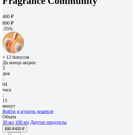
Fragrance Community
400 ₽
890 ₽
-55%
+ 12 бонусов
До конца акции:
3
дня
:
04
часа
:
15
минут
Войти
и купить дешевле
Объём
30 мл
100 мл
Другие продукты
890 ₽
400 ₽