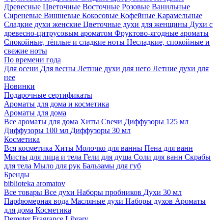
Древесные
Цветочные
Восточные
Розовые
Ванильные
Сиреневые
Вишневые
Кокосовые
Кофейные
Карамельные
Сладкие духи женские
Цветочные духи для женщины
Духи с
древесно-цитрусовым ароматом
Фруктово-ягодные ароматы
Спокойные, тёплые и сладкие ноты
Несладкие, спокойные и
свежие ноты
По времени года
Для осени
Для весны
Летние духи для него
Летние духи для
нее
Новинки
Подарочные сертификаты
Ароматы для дома и косметика
Ароматы для дома
Все ароматы для дома
Хиты
Свечи
Диффузоры 125 мл
Диффузоры 100 мл
Диффузоры 30 мл
Косметика
Вся косметика
Хиты
Молочко для ванны
Пена для ванн
Мисты для лица и тела
Гели для душа
Соли для ванн
Скрабы
для тела
Мыло для рук
Бальзамы для губ
Бренды
biblioteka aromatov
Все товары
Все духи
Наборы пробников
Духи 30 мл
Парфюмерная вода
Масляные духи
Наборы духов
Ароматы
для дома
Косметика
Demeter Fragrance Library