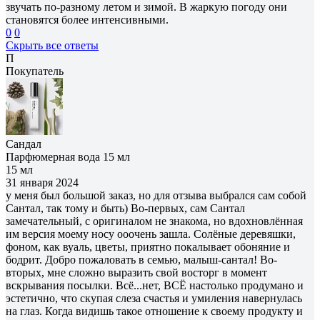
звучать по-разному летом и зимой. В жаркую погоду они
становятся более интенсивными.
0
0
Скрыть все ответы
П
Покупатель
Сандал
Парфюмерная вода 15 мл
15 мл
31 января 2024
у меня был большой заказ, но для отзыва выбрался сам собой
Сантал, так тому и быть) Во-первых, сам Сантал
замечательный, с оригиналом не знакома, но вдохновлённая
им версия моему носу ооочень зашла. Солёные деревяшки,
фоном, как вуаль, цветы, приятно покалывает обоняние и
бодрит. Добро пожаловать в семью, малыш-сантал! Во-
вторых, мне сложно выразить свой восторг в момент
вскрывания посылки. Всё...нет, ВСЁ настолько продумано и
эстетично, что скупая слеза счастья и умиления навернулась
на глаз. Когда видишь такое отношение к своему продукту и