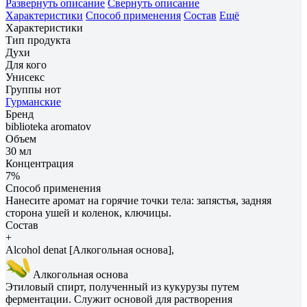
Развернуть описание
Свернуть описание
Характеристики
Способ применения
Состав
Ещё
Характеристики
Тип продукта
Духи
Для кого
Унисекс
Группы нот
Гурманские
Бренд
biblioteka aromatov
Объем
30 мл
Концентрация
7%
Способ применения
Нанесите аромат на горячие точки тела: запястья, задняя
сторона ушей и коленок, ключицы.
Состав
+
Alcohol denat [Алкогольная основа],
Алкогольная основа
Этиловый спирт, полученный из кукурузы путем
ферментации. Служит основой для растворения