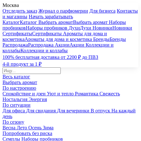
Москва
Отследить заказ
Журнал о парфюмерии
Для бизнеса
Контакты
и магазины
Начать зарабатывать
Каталог
Каталог
Выбрать аромат
Выбрать аромат
Наборы
пробников
Наборы пробников
Духи
Духи
Новинки
Новинки
Сертификаты
Сертификаты
Ароматы для дома и
косметика
Ароматы для дома и косметика
Бренды
Бренды
Распродажа
Распродажа
Акции
Акции
Коллекции и
коллабы
Коллекции и коллабы
100% бесплатная доставка от 2200 ₽ до ПВЗ
4-й продукт за 1 ₽
Весь каталог
Выбрать аромат
По настроению
Спокойствие и дзен
Уют и тепло
Романтика
Свежесть
Ностальгия
Энергия
По ситуации
Для офиса
Для свидания
Для вечеринки
В отпуск
На каждый
день
По сезону
Весна
Лето
Осень
Зима
Попробовать без риска
Семплы
Наборы пробников