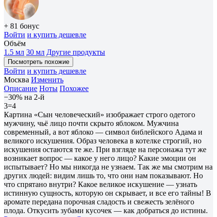
+ 81 бонус
Войти
и купить дешевле
Объём
1.5 мл
30 мл
Другие продукты
Посмотреть похожие
Войти
и купить дешевле
Москва
Изменить
Описание
Ноты
Похожее
−30% на 2-й
3=4
Картина «Сын человеческий» изображает строго одетого
мужчину, чьё лицо почти скрыто яблоком. Мужчина
современный, а вот яблоко — символ библейского Адама и
великого искушения. Образ человека в котелке строгий, но
искушения остаются те же. При взгляде на персонажа тут же
возникает вопрос — какое у него лицо? Какие эмоции он
испытывает? Но мы никогда не узнаем. Так же мы смотрим на
других людей: видим лишь то, что они нам показывают. Но
что спрятано внутри? Какое великое искушение — узнать
истинную сущность, которую он скрывает, и все его тайны! В
аромате передана порочная сладость и свежесть зелёного
плода. Откусить зубами кусочек — как добраться до истины.