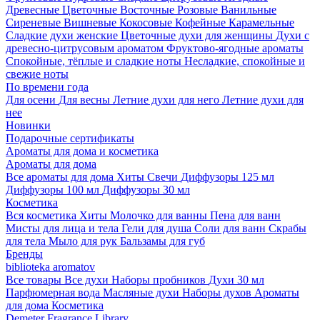
Древесные
Цветочные
Восточные
Розовые
Ванильные
Сиреневые
Вишневые
Кокосовые
Кофейные
Карамельные
Сладкие духи женские
Цветочные духи для женщины
Духи с
древесно-цитрусовым ароматом
Фруктово-ягодные ароматы
Спокойные, тёплые и сладкие ноты
Несладкие, спокойные и
свежие ноты
По времени года
Для осени
Для весны
Летние духи для него
Летние духи для
нее
Новинки
Подарочные сертификаты
Ароматы для дома и косметика
Ароматы для дома
Все ароматы для дома
Хиты
Свечи
Диффузоры 125 мл
Диффузоры 100 мл
Диффузоры 30 мл
Косметика
Вся косметика
Хиты
Молочко для ванны
Пена для ванн
Мисты для лица и тела
Гели для душа
Соли для ванн
Скрабы
для тела
Мыло для рук
Бальзамы для губ
Бренды
biblioteka aromatov
Все товары
Все духи
Наборы пробников
Духи 30 мл
Парфюмерная вода
Масляные духи
Наборы духов
Ароматы
для дома
Косметика
Demeter Fragrance Library