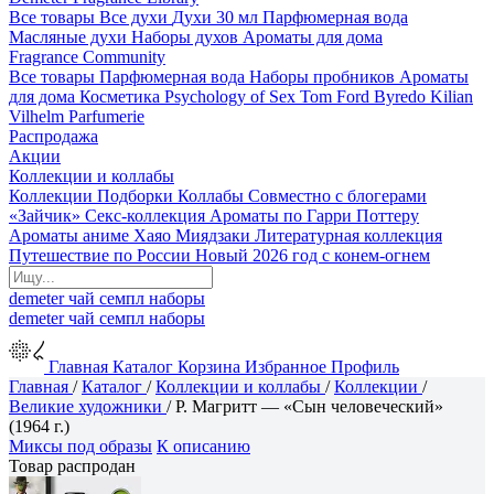
Все товары
Все духи
Духи 30 мл
Парфюмерная вода
Масляные духи
Наборы духов
Ароматы для дома
Fragrance Community
Все товары
Парфюмерная вода
Наборы пробников
Ароматы
для дома
Косметика
Psychology of Sex
Tom Ford
Byredo
Kilian
Vilhelm Parfumerie
Распродажа
Акции
Коллекции и коллабы
Коллекции
Подборки
Коллабы
Совместно с блогерами
«Зайчик»
Секс-коллекция
Ароматы по Гарри Поттеру
Ароматы аниме Хаяо Миядзаки
Литературная коллекция
Путешествие по России
Новый 2026 год с конем-огнем
demeter
чай
семпл
наборы
demeter
чай
семпл
наборы
Главная
Каталог
Корзина
Избранное
Профиль
Главная
/
Каталог
/
Коллекции и коллабы
/
Коллекции
/
Великие художники
/
Р. Магритт — «Сын человеческий»
(1964 г.)
Миксы под образы
К описанию
Товар распродан