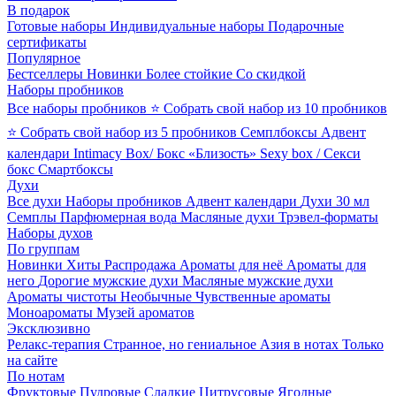
В подарок
Готовые наборы
Индивидуальные наборы
Подарочные
сертификаты
Популярное
Бестселлеры
Новинки
Более стойкие
Со скидкой
Наборы пробников
Все наборы пробников
⭐ Собрать свой набор из 10 пробников
⭐ Собрать свой набор из 5 пробников
Семплбоксы
Адвент
календари
Intimacy Box/ Бокс «Близость»
Sexy box / Секси
бокс
Смартбоксы
Духи
Все духи
Наборы пробников
Адвент календари
Духи 30 мл
Семплы
Парфюмерная вода
Масляные духи
Трэвел-форматы
Наборы духов
По группам
Новинки
Хиты
Распродажа
Ароматы для неё
Ароматы для
него
Дорогие мужские духи
Масляные мужские духи
Ароматы чистоты
Необычные
Чувственные ароматы
Моноароматы
Музей ароматов
Эксклюзивно
Релакс-терапия
Странное, но гениальное
Азия в нотах
Только
на сайте
По нотам
Фруктовые
Пудровые
Сладкие
Цитрусовые
Ягодные